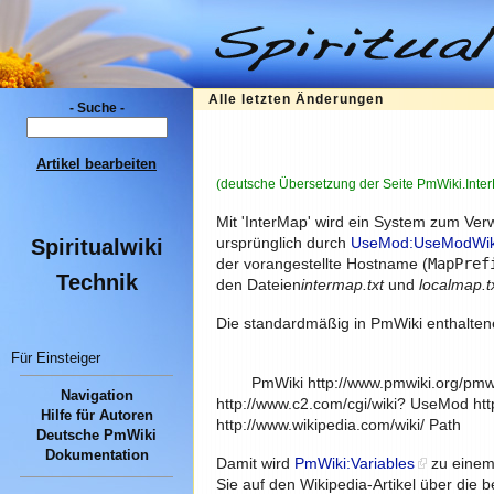
Alle letzten Änderungen
- Suche -
Artikel bearbeiten
(deutsche Übersetzung der Seite PmWiki.Inte
Mit 'InterMap' wird ein System zum Ve
ursprünglich durch
UseMod:UseModWik
Spiritualwiki
der vorangestellte Hostname (
MapPref
Technik
den Dateien
intermap.txt
und
localmap.t
Die standardmäßig in PmWiki enthalte
Für Einsteiger
PmWiki http://www.pmwiki.org/pmwiki
Navigation
http://www.c2.com/cgi/wiki? UseMod htt
Hilfe für Autoren
http://www.wikipedia.com/wiki/ Path
Deutsche PmWiki
Dokumentation
Damit wird
PmWiki:Variables
zu einem
Sie auf den Wikipedia-Artikel über die 