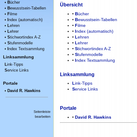
•
B
ücher
Übersicht
•
B
ewusstsein-Tabellen
•
B
ücher
•
F
ilme
•
B
ewusstsein-Tabellen
•
I
ndex (automatisch)
•
F
ilme
•
L
ehren
•
I
ndex (automatisch)
•
L
ehrer
•
L
ehren
•
S
tichwortindex A-Z
•
L
ehrer
•
S
tufenmodelle
•
S
tichwortindex A-Z
•
I
ndex Textsammlung
•
S
tufenmodelle
Linksammlung
•
I
ndex Textsammlung
L
ink-Tipps
S
ervice Links
Linksammlung
L
ink-Tipps
Portale
S
ervice Links
•
David R. Hawkins
Portale
Seitenleiste
bearbeiten
•
David R. Hawkins