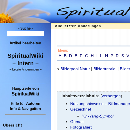
Alle letzten Änderungen
- Suche -
Artikel bearbeiten
Menu:
SpiritualWiki
A
·
B
·
D
·
E
·
F
·
G
·
H
·
I
·
L
·
N
·
P
·
R
·
S
·
V
– Intern –
<
Bilderpool Natur
|
Bildertutorial
|
Bilde
–
Letzte Änderungen
–
Hauptseite
von
SpiritualWiki
Inhaltsverzeichnis:
(
verbergen
)
Hilfe für Autoren
Nutzungshinweise – Bildmanag
Info & Navigation
Gezeichnet
Yin-Yang-Symbol
Gemalt
Übersicht
Fotografiert