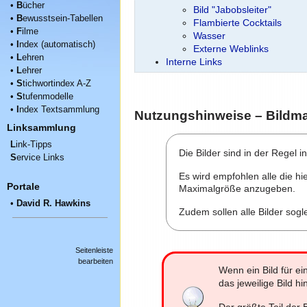
•
B
ücher
Bild "Jabobsleiter"
•
B
ewusstsein-Tabellen
Flambierte Cocktails
•
F
ilme
Wasser
•
I
ndex (automatisch)
Externe Weblinks
•
L
ehren
Interne Links
•
L
ehrer
•
S
tichwortindex A-Z
•
S
tufenmodelle
•
I
ndex Textsammlung
Nutzungshinweise – Bild
Linksammlung
L
ink-Tipps
Die Bilder sind in der Regel 
S
ervice Links
Es wird empfohlen alle die hi
Portale
Maximalgröße anzugeben.
•
David R. Hawkins
Zudem sollen alle Bilder sogle
Seitenleiste
bearbeiten
Wenn ein Bild für ei
das jeweilige Bild hi
Der größte Teil der B