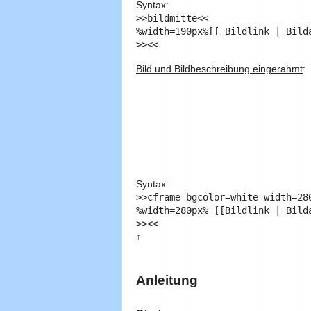
Syntax:
>>bildmitte<<

%width=190px%[[ Bildlink | Bild
Bild und Bildbeschreibung eingerahmt
:
Syntax:
>>cframe bgcolor=white width=280
%width=280px% [[Bildlink | Bild
↑
Anleitung