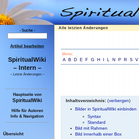
Alle letzten Änderungen
- Suche -
Artikel bearbeiten
Menu:
SpiritualWiki
A
·
B
·
D
·
E
·
F
·
G
·
H
·
I
·
L
·
N
·
P
·
R
·
S
·
V
– Intern –
–
Letzte Änderungen
–
Hauptseite
von
SpiritualWiki
Inhaltsverzeichnis:
(
verbergen
)
Bilder in SpiritualWiki einbinden
Hilfe für Autoren
Info & Navigation
Syntax
Standard
Bild mit Rahmen
Übersicht
Bild innerhalb einer Box