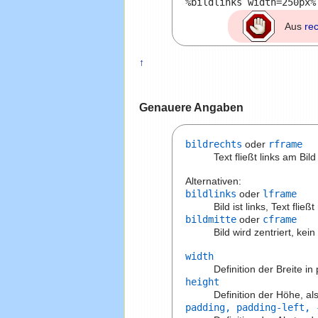
Aus
re
↑
Genauere Angaben
bildrechts
oder
rframe
Text fließt links am Bild
Alternativen:
bildlinks
oder
lframe
Bild ist links, Text flie
bildmitte
oder
cframe
Bild wird zentriert, kei
width
Definition der Breite in 
height
Definition der Höhe, al
padding, padding-left, 