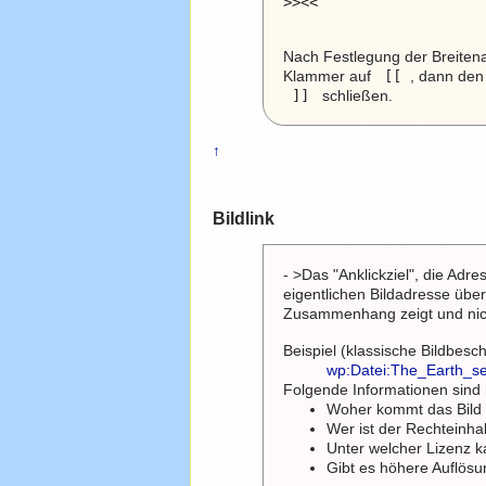
Nach Festlegung der Breitena
Klammer auf
 [[ 
, dann den 
 ]] 
schließen.
↑
Bildlink
- >Das "Anklickziel", die Adr
eigentlichen Bildadresse übere
Zusammenhang zeigt und nicht
Beispiel (klassische Bildbesc
wp:Datei:The_Earth_s
Folgende Informationen sind 
Woher kommt das Bild 
Wer ist der Rechteinha
Unter welcher Lizenz k
Gibt es höhere Auflös