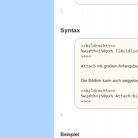
↑
Syntax
>>bildrechts<<

%width=150px% [[Bildlin
>><< 
Attach
mit großem Anfangsbu
Der Bildlink kann auch weggela
>>bildrechts<<

%width=150px% Attach:bi
>><< 
↑
Beispiel