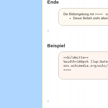
Ende
>><< 
Die Bildumgebung mit
sc
Dieser Befehl steht alle
↑
Beispiel
>>bildmitte<<

%width=180px% [[wp:Date
ons.wikimedia.org/wiki/
↑