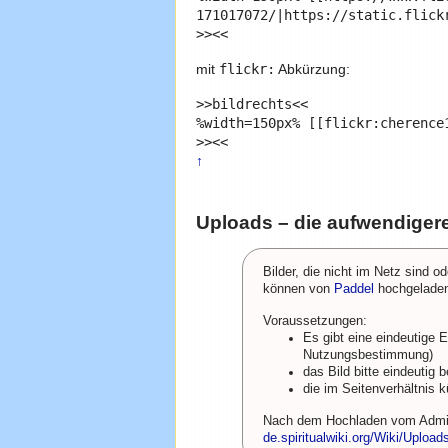
171017072/|https://static.flick
mit
flickr:
Abkürzung:
>>bildrechts<<

%width=150px% [[flickr:cherence
>><<
↑
Uploads – die aufwendigere
Bilder, die nicht im Netz sind o
können von
Paddel
hochgeladen 
Voraussetzungen:
Es gibt eine eindeutige 
Nutzungsbestimmung)
das Bild bitte eindeuti
die im Seitenverhältnis k
Nach dem Hochladen vom Admin 
de.spiritualwiki.org/Wiki/Upload