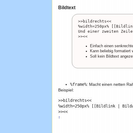
Bildtext
>>bildrechts<<

%width=250px% [[Bildlin
Und einer zweiten Zeile

Einfach einen senkrecht
Kann beliebig formatiert
Soll kein Bildtext angez
%frame%
: Macht einen netten Rah
Beispiel:
>>bildrechts<<

%width=250px% [[Bildlink | Bild
↑