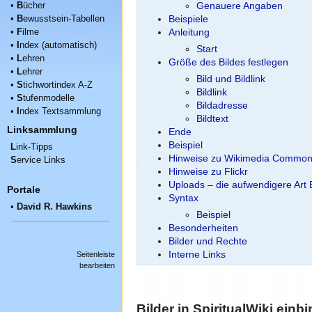
•
B
ücher
Genauere Angaben
•
B
ewusstsein-Tabellen
Beispiele
•
F
ilme
Anleitung
•
I
ndex (automatisch)
Start
•
L
ehren
Größe des Bildes festlegen
•
L
ehrer
Bild und Bildlink
•
S
tichwortindex A-Z
Bildlink
•
S
tufenmodelle
Bildadresse
•
I
ndex Textsammlung
Bildtext
Linksammlung
Ende
Beispiel
L
ink-Tipps
Hinweise zu Wikimedia Commo
S
ervice Links
Hinweise zu Flickr
Uploads – die aufwendigere Art 
Portale
Syntax
•
David R. Hawkins
Beispiel
Besonderheiten
Bilder und Rechte
Interne Links
Seitenleiste
bearbeiten
Bilder in SpiritualWiki einb