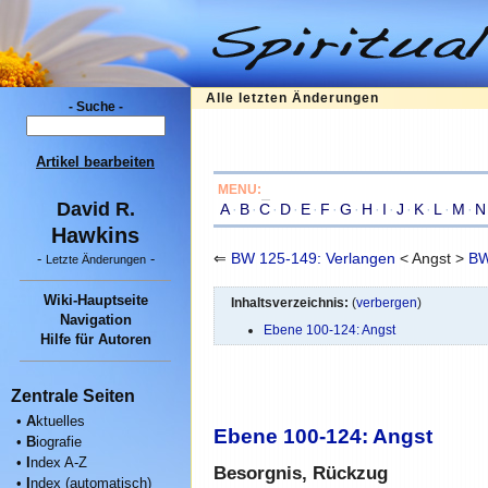
Alle letzten Änderungen
- Suche -
Artikel bearbeiten
MENU:
David R.
A
·
B
·
C
·
D
·
E
·
F
·
G
·
H
·
I
·
J
·
K
·
L
·
M
·
N
Hawkins
⇐
BW 125-149: Verlangen
< Angst >
BW
-
-
Letzte Änderungen
Wiki-Hauptseite
Inhaltsverzeichnis:
(
verbergen
)
Navigation
Ebene 100-124: Angst
Hilfe für Autoren
Zentrale Seiten
•
A
ktuelles
Ebene 100-124: Angst
•
B
iografie
•
I
ndex A-Z
Besorgnis, Rückzug
•
I
ndex (automatisch)