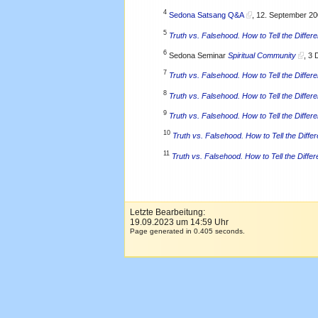
4
Sedona Satsang Q&A
, 12. September 2
5
Truth vs. Falsehood. How to Tell the Differ
6
Sedona Seminar
Spiritual Community
, 3
7
Truth vs. Falsehood. How to Tell the Differ
8
Truth vs. Falsehood. How to Tell the Differ
9
Truth vs. Falsehood. How to Tell the Differ
10
Truth vs. Falsehood. How to Tell the Diffe
11
Truth vs. Falsehood. How to Tell the Diffe
Letzte Bearbeitung:
19.09.2023 um 14:59 Uhr
Page generated in 0.405 seconds.