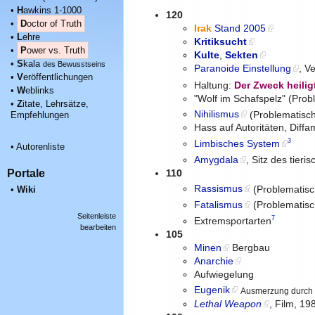
•
H
awkins 1-1000
120
•
D
octor of Truth
Irak
Stand 2005
•
L
ehre
Kritiksucht
•
P
ower vs. Truth
Kulte
,
Sekten
•
S
kala
des Bewusstseins
Paranoide Einstellung
, V
•
V
eröffentlichungen
Haltung:
Der Zweck heiligt
•
W
eblinks
"Wolf im Schafspelz" (Prob
•
Z
itate, Lehrsätze,
Nihilismus
(Problematisch
Empfehlungen
Hass auf Autoritäten, Diff
3
Limbisches System
•
Autorenliste
Amygdala
, Sitz des tie
Portale
110
Rassismus
(Problematis
•
Wiki
Fatalismus
(Problematis
Seitenleiste
7
Extremsportarten
bearbeiten
105
Minen
Bergbau
Anarchie
Aufwiegelung
Eugenik
Ausmerzung durch
Lethal Weapon
, Film, 19