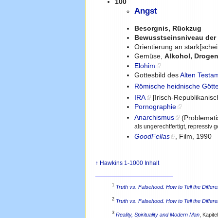
100
Angst
Besorgnis, Rückzug
Bewusstseinsniveau der 
Orientierung an stark[sch
Gemüse,
Alkohol, Droge
Elohim
Gottesbild des
Alten Testa
Römische heidnische Gött
IRA
[Irisch-Republikanisc
Pornographie
Anarchismus
(Problemati
als ungerechtfertigt, repressi
GoodFellas
, Film, 1990
↑ Hawkins 1-1000 Inhalt
1
Truth vs. Falsehood. How to Tell the Differ
2
Truth vs. Falsehood. How to Tell the Differ
3
Reality, Spirituality and Modern Man
, Kapite