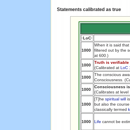
Statements calibrated as true
·LoC·
When it is said tha
1000
filtered out by the
at 600.)
Truth is verifiabl
1000
(Calibrated at
LoC 
The conscious aware
1000
Consciousness. (Ca
Consciousness is t
1000
(Calibrates at level
[T]he
spiritual will
is
1000
but also the course
classically termed
1000
Life
cannot be extin