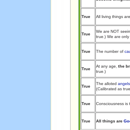
True
All living things a
We are NOT seeing 
True
true.) We are onl
True
The number of
ca
At any age,
the b
True
true.)
The alloted
angel
True
(Calibrated as true
True
Consciousness is t
True
All things are
Go