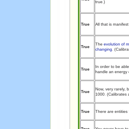
true.)
True
All that is manifes
The
evolution of 
True
changing
. (Calibra
In order to be abl
True
handle an energy o
Now, very rarely, 
True
1000. (Calibrates a
True
There are entities 
True
You never have to 