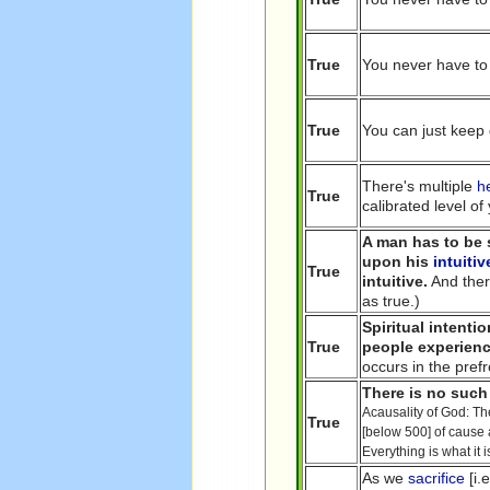
True
You never have to
True
You can just keep g
There's multiple
h
True
calibrated level o
A man has to be 
upon his
intuitiv
True
intuitive.
And ther
as true.)
Spiritual intenti
True
people experienc
occurs in the prefr
There is no such
Acausality of God: Th
True
[below 500] of cause 
Everything is what it i
As we
sacrifice
[i.