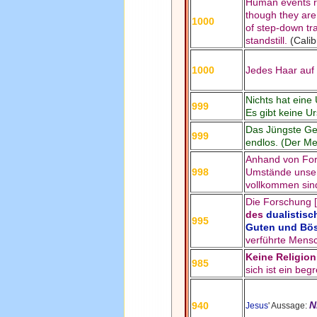
Human events re
though they are 
1000
of step-down tr
standstill.
(Calib
1000
Jedes Haar auf 
Nichts hat eine
999
Es gibt keine U
Das Jüngste Geri
999
endlos. (Der M
Anhand von Fors
998
Umstände unser
vollkommen sin
Die Forschung [
des
dualistisc
995
Guten und Bö
verführte Mensc
Keine Religion
985
sich ist ein be
N
940
Jesus
' Aussage: