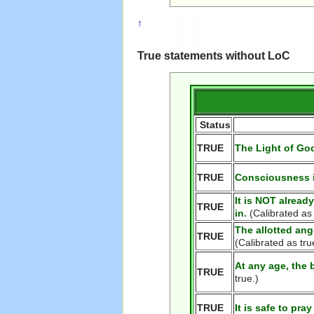
↑
True statements without LoC
Status
TRUE
The Light of Go
TRUE
Consciousness
It is NOT alrea
TRUE
in.
(Calibrated as 
The allotted
ang
TRUE
(Calibrated as tru
At any age, the
TRUE
true.)
TRUE
It is safe to
pray