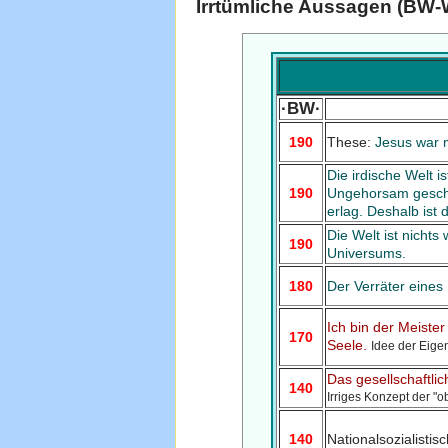
Irrtümliche Aussagen (BW-
·BW·
190
These:
Jesus war m
Die irdische Welt i
190
Ungehorsam gescha
erlag. Deshalb ist
Die Welt ist nichts
190
Universums.
180
Der Verräter eines
Ich bin der Meister
170
Seele.
Idee der Eige
Das gesellschaftli
140
Irriges Konzept der "o
140
Nationalsozialisti