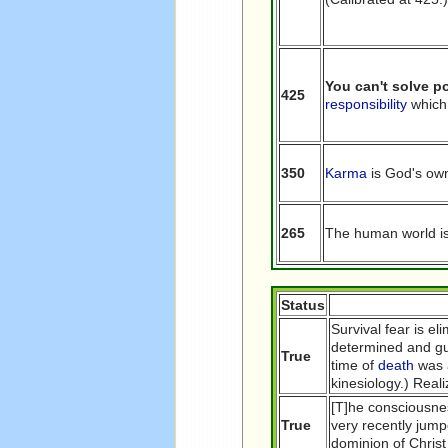
You can't solve p
425
responsibility
which
350
Karma
is God's own
265
The human world is 
Status
Survival fear is e
determined and g
True
time of
death
was a
kinesiology.) Reali
[T]he consciousne
True
very recently jump
dominion of Christ