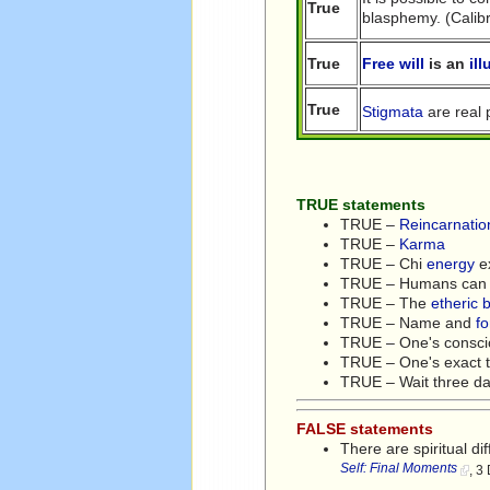
True
blasphemy. (Calibr
True
Free will
is an
il
True
Stigmata
are real 
TRUE statements
TRUE –
Reincarnatio
TRUE –
Karma
TRUE – Chi
energy
ex
TRUE – Humans can 
TRUE – The
etheric 
TRUE – Name and
f
TRUE – One's consciou
TRUE – One's exact 
TRUE – Wait three day
FALSE statements
There are spiritual 
Self: Final Moments
, 3