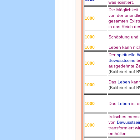
was existiert.
Die Möglichkeit
von der unendli
1000
gesamten Existe
in das Reich d
1000
Schöpfung und E
1000
Leben kann nich
Der
spirituelle W
Bewusstseins
be
1000
ausgedehnte Ze
(Kalibriert auf 
Das
Leben
kann
1000
(Kalibriert auf 
1000
Das
Leben
ist e
Irdisches mensc
von
Bewusstsei
1000
transformiert w
enthüllen.