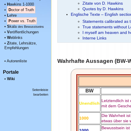
Zitate von D. Hawkins
•
H
awkins 1-1000
Quotes by D. Hawkins
•
D
octor of Truth
Englische Texte – English secti
•
L
ehre
•
P
ower vs. Truth
Statements calibrated as 
•
S
kala
des Bewusstseins
True statements without 
•
V
eröffentlichungen
I myself am heaven and he
•
W
eblinks
Interne Links
•
Z
itate, Lehrsätze,
Empfehlungen
Wahrhafte Aussagen (BW-W
•
Autorenliste
Portale
•
Wiki
Seitenleiste
BW
bearbeiten
Letztendlich is
Unendlich
mit dem Gesche
Die Wahrheit ist
1000
etwas über sie 
Bewusstsein ist
1000