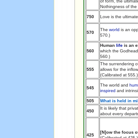
of form, the ultimate
Nothingness of the 
750
Love is the ultimate
The
world
is an op
570
570.)
Human
life
is an 
560
which the Godhead fu
560.)
The surrendering of 
555
allows for the inflo
(Calibrated at 555.
The world and
hum
545
inspired
and intrins
505
What is held in m
It is likely that pr
450
about every departm
[N]ow the focus o
425
(Calibrated at 425.