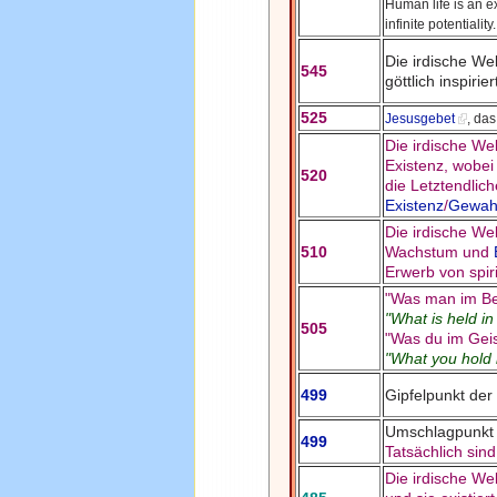
Human life is an ex
infinite potentiality.
Die irdische We
545
göttlich inspirie
525
Jesusgebet
,
das
Die irdische We
Existenz, wobe
520
die Letztendlich
Existenz
/
Gewah
Die irdische Wel
510
Wachstum und
Erwerb von spir
"Was man im Bew
"What is held in
505
"Was du im Geist
"What you hold 
499
Gipfelpunkt der
Umschlagpunkt 
499
Tatsächlich sin
Die irdische We