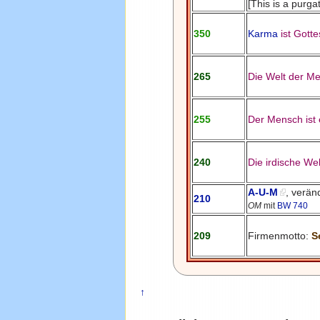
[This is a purga
350
Karma
ist Gott
265
Die Welt der Me
255
Der Mensch ist 
240
Die irdische Wel
A-U-M
, verä
210
OM
mit
BW 740
209
Firmenmotto:
S
↑