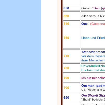
850
Gebet:
"Dein [g
850
Alles versus Ni
740
Om
(Gottesn
750
Liebe und Fried
'
Menschenrech
710
Vor dem Gesetz 
ihrer Menschen
Unveräußerlic
700
Freiheit und da
700
Ich bin mir selb
Om mani pad
700
ÜS: "Mögen alle W
Om Shanti Sha
650
"Shanti" bedeutet 3