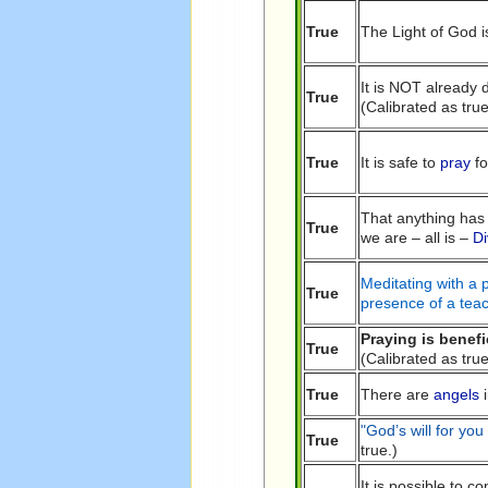
True
The Light of God 
It is NOT already
True
(Calibrated as true
True
It is safe to
pray
fo
That anything has 
True
we are – all is –
Di
Meditating with a 
True
presence of a teac
Praying is benefi
True
(Calibrated as true
True
There are
angels
i
"God’s will for you
True
true.)
It is possible to 