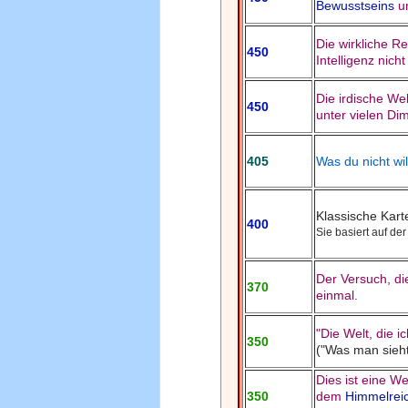
Bewusstseins
un
Die wirkliche R
450
Intelligenz nich
Die irdische We
450
unter vielen Di
405
Was du nicht wil
Klassische Kar
400
Sie basiert auf de
Der Versuch, die 
370
einmal.
"Die Welt, die i
350
("Was man sieht
Dies ist eine We
350
dem
Himmelrei