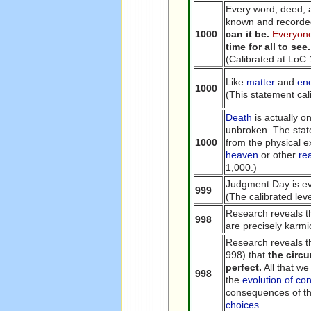
Every word, deed, 
known and recorde
1000
can it be.
Everyone
time for all to se
(Calibrated at LoC 
Like
matter
and
en
1000
(This statement cal
Death
is actually o
unbroken. The state
1000
from the physical ex
heaven
or other
re
1,000.)
Judgment Day is ev
999
(The calibrated leve
Research reveals th
998
are precisely karmi
Research reveals th
998) that
the circu
perfect.
All that we
998
the
evolution of co
consequences of the
choices
.