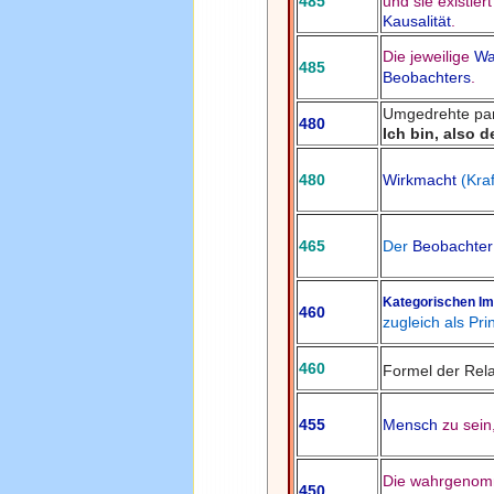
485
und sie existier
Kausalität
.
Die jeweilige
Wa
485
Beobachters
.
Umgedrehte par
480
Ich bin, also d
480
Wirkmacht
(Kraf
465
Der
Beobachter
Kategorischen Im
460
zugleich als Pr
460
Formel der Relat
455
Mensch
zu sein
Die wahrgenomm
450