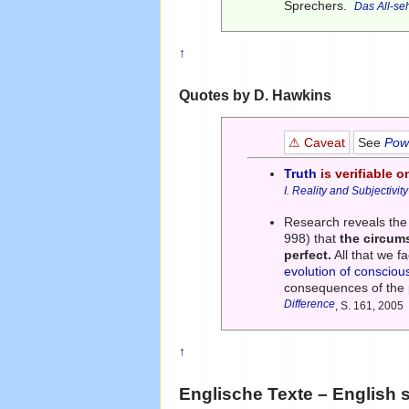
Sprechers.
Das All-s
↑
Quotes by D. Hawkins
⚠ Caveat
See
Powe
Truth
is verifiable o
I. Reality and Subjectivity
Research reveals the 
998) that
the circums
perfect.
All that we f
evolution of conscio
consequences of the p
Difference
, S. 161, 2005
↑
Englische Texte – English 