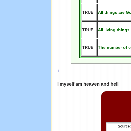
TRUE
All things are
G
TRUE
All living thing
TRUE
The number of
c
↑
I myself am heaven and hell
Source