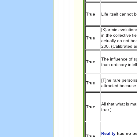
True
Life itself cannot b
[K]armic evolution
in the collective 
True
actually do not be
200. (Calibrated as
The influence of sp
True
than ordinary intel
[T]he rare persons
True
attracted because 
All that what is ma
True
true.)
Reality
has no be
True