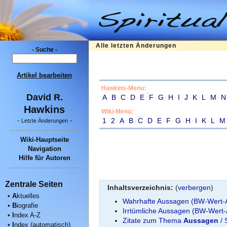
Alle letzten Änderungen
- Suche -
Artikel bearbeiten
Hawkins-Menu:
David R.
A
·
B
·
C
·
D
·
E
·
F
·
G
·
H
·
I
·
J
·
K
·
L
·
M
·
N
Hawkins
Wiki-Menu:
1
·
2
·
A
·
B
·
C
·
D
·
E
·
F
·
G
·
H
·
I
·
K
·
L
·
M
-
-
Letzte Änderungen
Wiki-Hauptseite
Navigation
Hilfe für Autoren
Zentrale Seiten
Inhaltsverzeichnis:
(
verbergen
)
•
A
ktuelles
Wahrhafte Aussagen (BW-Wert-
•
B
iografie
Irrtümliche Aussagen (BW-Wert
•
I
ndex A-Z
Zitate zum Thema
Aussagen
/ 
•
I
ndex (automatisch)