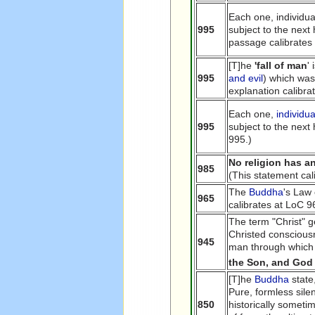
Each one, individual
995
subject to the next 
passage calibrates 
[T]he
'fall of man
'
995
and evil
) which was 
explanation calibra
Each one,
individua
995
subject to the next
995.)
No religion has a
985
(This statement cal
The
Buddha
's Law
965
calibrates at LoC 9
The term "Christ" ge
Christed consciou
945
man through which 
the Son, and God 
[T]he
Buddha
state,
Pure, formless sile
850
historically someti