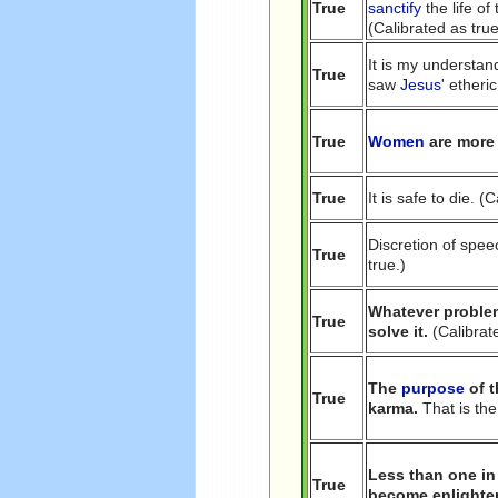
True
sanctify
the life of
(Calibrated as true
It is my understand
True
saw
Jesus
' etheri
True
Women
are more
True
It is safe to die. (
Discretion of spee
True
true.)
Whatever problem
True
solve it.
(Calibrate
The
purpose
of 
True
karma.
That is th
Less than one in 
True
become enlighte