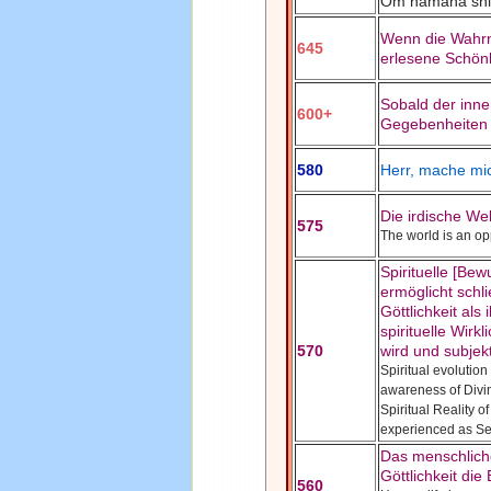
Om namaha sh
Wenn die Wahrne
645
erlesene Schön
Sobald der inne
600+
Gegebenheiten w
580
Herr, mache mi
Die irdische We
575
The world is an op
Spirituelle [Be
ermöglicht schl
Göttlichkeit als
spirituelle Wirk
570
wird und subjek
Spiritual evolutio
awareness of Divini
Spiritual Reality 
experienced as Se
Das menschlich
Göttlichkeit die
560