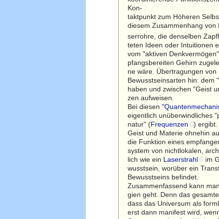
Kon-
taktpunkt zum Höheren Selbst
diesem Zusammenhang von Rati
serrohre, die denselben Zap
teten Ideen oder Intuitionen 
vom "aktiven Denkvermögen" q
pfangsbereiten Gehirn zugele
ne wäre. Übertragungen von
Bewusstseinsarten hin: dem 
haben und zwischen "Geist u
zen aufweisen.
Bei diesen
"Quantenmechani
eigentlich unüberwindliches 
natur" (
Frequenzen
) ergibt
Geist und Materie ohnehin a
die Funktion eines empfange
system von nichtlokalen, ar
lich wie ein
Laserstrahl
im G
wusstsein, worüber ein Transf
Bewusstseins befindet.
Zusammenfassend kann man s
gien geht. Denn das gesamte 
dass das Universum als forml
erst dann manifest wird, we