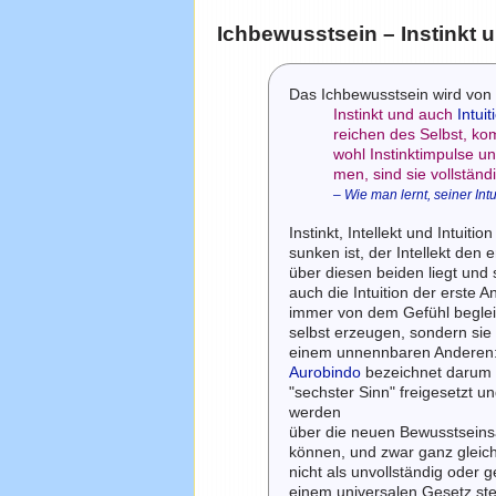
Ichbewusstsein – Instinkt u
Das Ichbewusstsein wird von z
Instinkt und auch
Intuit
reichen des Selbst, ko
wohl Instinktimpulse 
men, sind sie vollständi
– Wie man lernt, seiner Int
Instinkt, Intellekt und Intuit
sunken ist, der Intellekt den
über diesen beiden liegt und 
auch die Intuition der erste 
immer von dem Gefühl begleite
selbst erzeugen, sondern si
einem unnennbaren Anderen: w
Aurobindo
bezeichnet darum d
"sechster Sinn" freigesetzt 
werden
über die neuen Bewusstseins
können, und zwar ganz glei
nicht als unvollständig ode
einem universalen Gesetz ste