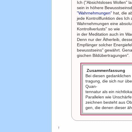
Ich ("Absichtsloses Wollen" l
sein in höhere Bewusstseins
"Wahrnehmungen"
hat, die a
jede Kontrollfunktion des I
Wahrnehmungen eine absolute
Kontrollverlusts" so wie
in der Meditation auch im Wa
Denn nur der Ätherleib, des
Empfänger solcher Energiefel
bewusstseins" gewährt. Gena
gischen Bildübertragungen".
Zusammenfassung
Bei diesen gedanklichen 
tragung, die sich nur übe
Quan-
tennatur als ein nichtlo
Parallelen wie Unschärfe
zeichnen besteht aus Obj
gen, die denen dieser ä
↑