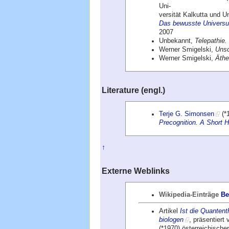
Uni-
versität Kalkutta und 
Das bewusste Universum
2007
Unbekannt,
Telepathie
Werner Smigelski,
Unsc
Werner Smigelski,
Äthe
Literature (engl.)
Terje G. Simonsen
(*1
Precognition. A Short H
↑
Externe Weblinks
Wikipedia-Einträge
Be
Artikel
Ist die Quanten
biologen
, präsentier
(*1970) österreichische