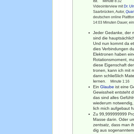
ist.
Minute 8:32
Videointerview mit
Dr. U
Saarbrücken, Autor,
Quan
deutschen online Plattf
14:03 Minuten Dauer, eing
Jeder Gedanke, der m
sind die hauptsächlic
Und nun kommt da et
dies Verbindungen du
Elektronen haben ein
Rotationsmoment, man
diese Eigenschaft der
tronen, kann ich mit
dann schließlich Mat
lernen.
Minute 1:16
Ein
Glaube
ist eine G
Gewissheit entsteht d
das sind alles Gefü
wiederum notwendig, 
lich mich aufgebaut h
Zu 99,999999999 Pro
Masse darin. Oder um
zentsatz, dass man ih
dig aus sogenanntem 