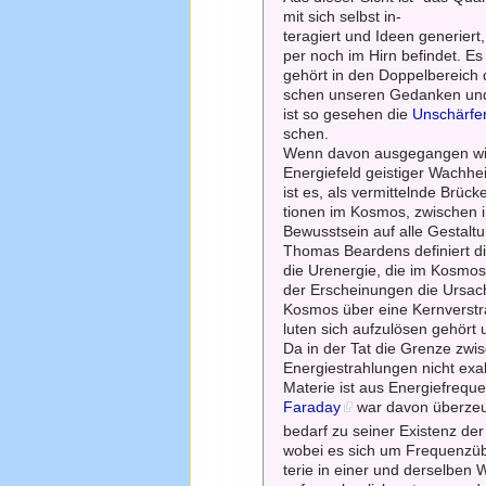
mit sich selbst in-
teragiert und Ideen generiert
per noch im Hirn befindet. Es 
gehört in den Doppelbereich
schen unseren Gedanken und
ist so gesehen die
Unschärfer
schen.
Wenn davon ausgegangen wir
Energiefeld geistiger Wachhei
ist es, als vermittelnde Brüc
tionen im Kosmos, zwischen im
Bewusstsein auf alle Gestaltu
Thomas Beardens definiert d
die Urenergie, die im Kosmos
der Erscheinungen die Ursach
Kosmos über eine Kernverstra
luten sich aufzulösen gehört 
Da in der Tat die Grenze zwis
Energiestrahlungen nicht ex
Materie ist aus Energiefrequ
Faraday
war davon überzeug
bedarf zu seiner Existenz der
wobei es sich um Frequenzüb
terie in einer und derselben 