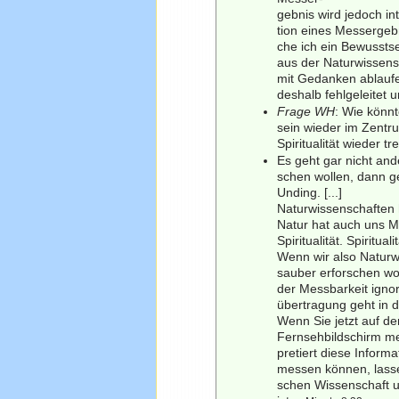
gebnis wird jedoch int
tion eines Messergeb
che ich ein Bewussts
aus der Naturwissens
mit Gedanken ablaufen
deshalb fehlgeleitet
Frage WH
: Wie könn
sein wieder im Zentru
Spiritualität wieder 
Es geht gar nicht ande
schen wollen, dann ge
Unding. [...]
Naturwissenschaften h
Natur hat auch uns M
Spiritualität. Spiritual
Wenn wir also Naturwi
sauber erforschen wo
der Messbarkeit ignor
übertragung geht in 
Wenn Sie jetzt auf d
Fernsehbildschirm me
pretiert diese Informa
messen können, lasse
schen Wissenschaft u