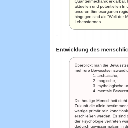
Quantenmechanik erklärbar. 
aktuellen und potentiellen In
unseren Sinnesorganen regist
hingegen sind als "Welt der 
Lebensformen.
↑
Entwicklung des menschli
Überblickt man die Bewusstsei
mehrere Bewusstseinswandlu
archaische,
magische,
mythologische u
mentale Bewusst
Die heutige Menschheit steht
Zukunft die allein bestimmen
wärtige primär rein konditio
erschließen werden. Es sind 
der Psychologie vertreten w
dadurch gewissermaßen in di