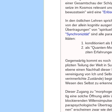
einer Gesamtschau der Schöpf
setze im Kosmos relevant und
bewusstsein" wird eine
"Erlö
In den östlichen Lehren sp
von der allein kognitiv ausge
Übertragungen" von "spirituel
"Synchronizität"
sind alle par
litäten:
konditioniert al
als "Quanten-Mod
ziten Erfahrunge
Gegenwärtig kommt es noch be
pliziten Teilung der Welt in 
ebene einen Nachhall dieser E
vereinigung von Ich und Sel
verinnerlichte Zustände) beg
Wesen des Selbst zu erkenn
Dieser Zugang zu "morphogen
tig eine solche Öffnung aktiv
blockierenden Willensimpuls
parapsychologische Übertrag
nen" erscheinen zwar wie det