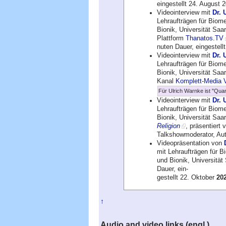
eingestellt 24. August 
Videointerview mit
Dr. 
Lehraufträgen für Biom
Bionik, Universität Saa
Plattform
Thanatos.TV
nuten Dauer, eingestellt
Videointerview mit
Dr. 
Lehraufträgen für Biom
Bionik, Universität Saa
Kanal
Komplett-Media 
Für Ulrich Warnke ist "Qu
Videointerview mit
Dr. 
Lehraufträgen für Biom
Bionik, Universität Saa
Religion
, präsentiert
Talkshowmoderator, Auto
Videopräsentation von
mit Lehraufträgen für 
und Bionik, Universität
Dauer, ein-
gestellt 22. Oktober
20
↑
Audio and video links (engl.)