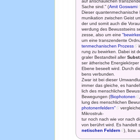
auf anschaulichen transzend
Sache sind." (
Amit Goswami
Dieser quantenmechanische P
munikation zwischen Geist un
der und somit auch die Vora
werdung des Bewusstseins se
zesse, also um eine
"bewirke
um eine transzendente Ordnun
tenmechanischen Prozess
i
rung zu bewirken. Dabei ist d
graler Bestandteil aller
Subst
ser ätherische Energiekörper
Ebene beseelt wird. Durch d
bens verbunden.
Zwar ist bei dieser Umwandl
immer das gleiche, es handelt
lich des menschlichen Bewuss
Bewegungen (
Biophotonen
lung des menschlichen Bewus
photonenfeldern"
vergleiche
Mikrostruk-
tur noch nach wie vor nach d
von berührt wird. Es handelt
netischen Feldern
), bzw.