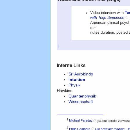
Video interview with
Te
with Terje Simonsen
,
American clinical psycho
mi-
nutes duration, posted
↑
Interne Links
Sri Aurobindo
Intuition
Physik
Hawkins
Quantenphysik
Wissenschaft
1
Michael Faraday
glaubte bereits zu wiss
2
Philip Goldberg
,
Die Kraft der Intuition – 