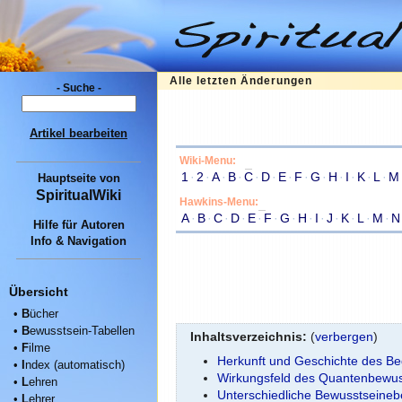
Alle letzten Änderungen
- Suche -
Artikel bearbeiten
Wiki-Menu:
1
·
2
·
A
·
B
·
C
·
D
·
E
·
F
·
G
·
H
·
I
·
K
·
L
·
M
Hauptseite
von
SpiritualWiki
Hawkins-Menu:
A
·
B
·
C
·
D
·
E
·
F
·
G
·
H
·
I
·
J
·
K
·
L
·
M
·
N
Hilfe für Autoren
Info & Navigation
Übersicht
•
B
ücher
•
B
ewusstsein-Tabellen
Inhaltsverzeichnis:
(
verbergen
)
•
F
ilme
Herkunft und Geschichte des Beg
•
I
ndex (automatisch)
Wirkungsfeld des Quantenbewus
•
L
ehren
Unterschiedliche Bewusstseine
•
L
ehrer