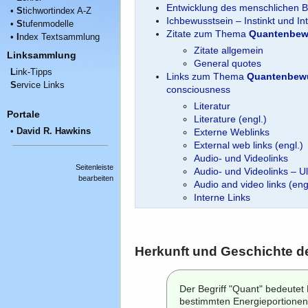
Entwicklung des menschlichen 
•
S
tichwortindex A-Z
Ichbewusstsein – Instinkt und Int
•
S
tufenmodelle
Zitate zum Thema
Quantenbew
•
I
ndex Textsammlung
Zitate allgemein
Linksammlung
General quotes
L
ink-Tipps
Links zum Thema
Quantenbew
S
ervice Links
consciousness
Literatur
Portale
Literature (engl.)
•
David R. Hawkins
Externe Weblinks
External web links (engl.)
Audio- und Videolinks
Seitenleiste
Audio- und Videolinks – U
bearbeiten
Audio and video links (eng
Interne Links
Herkunft und Geschichte de
Der Begriff "Quant" bedeute
bestimmten Energieportionen