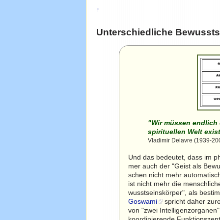
↑
Unterschiedliche Bewusst
*
*
**
**
"Wir müssen endlich e
spirituellen Welt exis
Vladimir Delavre (1939-2007
Und das bedeutet, dass im p
mer auch der "Geist als Bewus
schen nicht mehr automatisch
ist nicht mehr die menschlich
wusstseinskörper", als bestim
Goswami
spricht daher zur
von "zwei Intelligenzorganen"
koordinierende Funktionszen