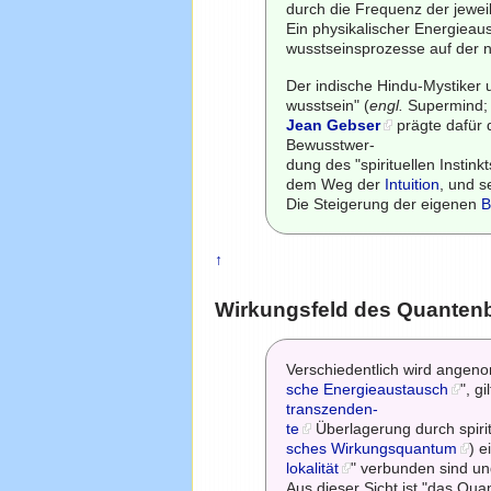
durch die Frequenz der jeweil
Ein physikalischer Energieaus
wusstseinsprozesse auf der ni
Der indische Hindu-Mystiker
wusstsein" (
engl.
Supermind; t
Jean Gebser
prägte dafür d
Bewusstwer-
dung des "spirituellen Instink
dem Weg der
Intuition
, und s
Die Steigerung der eigenen
B
↑
Wirkungsfeld des Quanten
Verschiedentlich wird angen
sche Energieaustausch
", g
transzenden-
te
Überlagerung durch spirit
sches Wirkungsquantum
) e
lokalität
" verbunden sind u
Aus dieser Sicht ist "das Qu