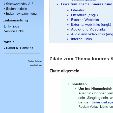
•
S
tichwortindex A-Z
Links zum Thema
Inneres Kind
•
S
tufenmodelle
Literatur
•
I
ndex Textsammlung
Literature (engl.)
Externe Weblinks
Linksammlung
External web links (engl.)
L
ink-Tipps
Audio- und Videolinks
S
ervice Links
Audio and video links (eng
Interne Links
Portale
•
David R. Hawkins
Zitate zum Thema
Inneres 
Seitenleiste
bearbeiten
Zitate allgemein
Einsichten
Um ins Himmelreich
Ausdruck bringen kan
sein, Jüngling sein, 
dende.
Søren Kierkega
Reclam Verlag, München