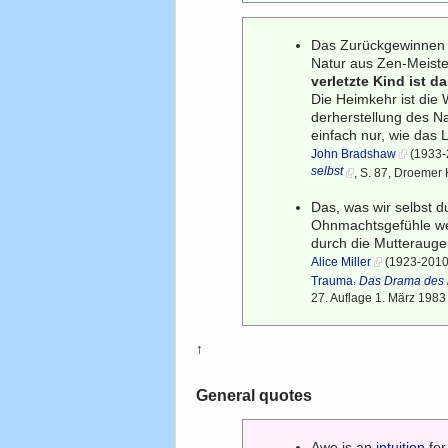
Das Zurückgewinnen de
Natur aus Zen-Meister
verletzte Kind ist d
Die Heimkehr ist die 
derherstellung des Na
einfach nur, wie das L
John Bradshaw
(1933-
selbst
, S. 87, Droemer
Das, was wir selbst 
Ohnmachtsgefühle wec
durch die Mutterauge
Alice Miller
(1923-2010)
,
Trauma
Das Drama des 
27. Auflage 1. März 1983
↑
General quotes
Awe is an
intuition
for