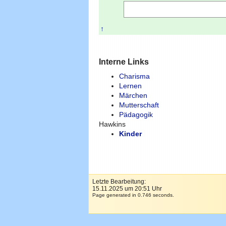
↑
Interne Links
Charisma
Lernen
Märchen
Mutterschaft
Pädagogik
Hawkins
Kinder
Letzte Bearbeitung:
15.11.2025 um 20:51 Uhr
Page generated in 0.746 seconds.