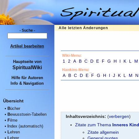
Alle letzten Änderungen
- Suche -
Artikel bearbeiten
Wiki-Menu:
1
·
2
·
A
·
B
·
C
·
D
·
E
·
F
·
G
·
H
·
I
·
K
·
L
·
M
Hauptseite
von
SpiritualWiki
Hawkins-Menu:
A
·
B
·
C
·
D
·
E
·
F
·
G
·
H
·
I
·
J
·
K
·
L
·
M
·
N
Hilfe für Autoren
Info & Navigation
Übersicht
•
B
ücher
•
B
ewusstsein-Tabellen
Inhaltsverzeichnis:
(
verbergen
)
•
F
ilme
Zitate zum Thema
Inneres Kin
•
I
ndex (automatisch)
•
L
ehren
Zitate allgemein
•
L
ehrer
General quotes