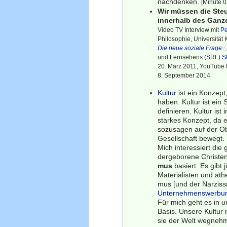
nachdenken.
[Minute 0
Wir müssen die Ste
innerhalb des Ganz
Video TV Interview mit
Pe
Philosophie, Universität
Die neue soziale Frage
und Fernsehens (SRF)
S
20. März 2011, YouTube F
8. September 2014
Kultur
ist ein Konzept
haben. Kultur ist ei
definieren. Kultur ist
starkes Konzept, da es
sozusagen auf der Obe
Gesellschaft bewegt.
Mich interessiert di
dergeborene Christen 
mus
basiert. Es gibt 
Materialisten und ath
mus [und der Narziss
Unternehmenswerbu
Für mich geht es in u
Basis. Unsere Kultur 
sie der Welt wegnehme