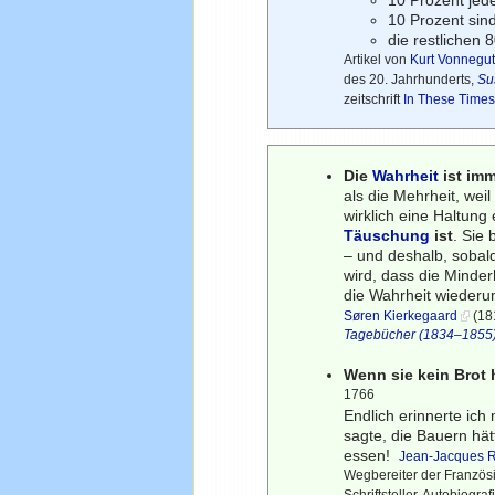
10 Prozent sin
die restlichen 
Artikel von
Kurt Vonnegut 
des 20. Jahrhunderts,
Su
zeitschrift
In These Time
Die
Wahrheit
ist imm
als die Mehrheit, weil
wirklich eine Haltu
Täuschung
ist
. Sie
– und deshalb, sobal
wird, dass die Minder
die Wahrheit wiederu
Søren Kierkegaard
(181
Tagebücher (1834–1855
Wenn sie kein Brot 
1766
Endlich erinnerte ich
sagte, die Bauern hät
essen!
Jean-Jacques 
Wegbereiter der Französi