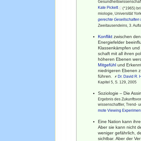
Gesundheitswissenschaftl
Kate Pickett
(*1965) bri
miologie, Universität York
gerechte Gesellschaften f
Zweitausendeins, 3. Au
Konflikt
zwischen den 
Energiefelder beeinfl
Klassenkämpfen und 
schaft mit all ihren p
höheren Ebenen werde
Mitgefühl
und Erkennt
niedrigeren Ebenen zu
führen.
Dr. David R.
⚡
Kapitel 5, S. 129, 2005
Soziologie – Die Assim
Ergebnis des Zukunftsvo
wissenschaftler, Trend- u
mote Viewing Experimen
Eine Nation kann ihre
Aber sie kann nicht d
weniger gefährlich, d
sichtbar. Aber der Ve