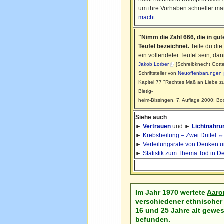
um ihre Vorhaben schneller mat
macht
.
"Nimm die Zahl 666, die in gu
Teufel bezeichnet.
Teile du die
ein vollendeter Teufel sein, da
Jakob Lorber
[Schreibknecht Gottes
Schriftsteller von
Neuoffenbarungen
Kapitel 77 "Rechtes Maß an Liebe z
Bietig-
heim-Bissingen, 7. Auflage 2000; B
Siehe auch
:
►
Vertrauen
und ►
Lichtnahru
►
Krebsheilung – Zwei Drittel ⇔ 
►
Verteilungsrate von Denken 
►
Statistik zum Thema Tod in Deu
Im Jahr 1970 wertete
Aaro
verschiedener ethnische
16 und 25 Jahre alt gewes
befunden.