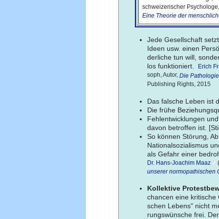
schweizerischer Psychologe, Ps
Eine Theorie der menschliche
Jede Gesellschaft setzt 
Ideen usw. einen Persön
derliche tun will, sonde
los funktioniert.
Erich 
soph, Autor,
Die Pathologie
Publishing Rights, 2015
Das falsche Leben ist 
Die frühe Beziehungsqu
Fehlentwicklungen und
davon betroffen ist. [S
So können Störung, Abno
Nationalsozialismus un
als Gefahr einer bedro
Dr. Hans-Joachim Maaz
(
unserer normopathischen G
Kollektive Protestb
chancen eine kritische
schen Lebens" nicht m
rungswünsche frei. Der