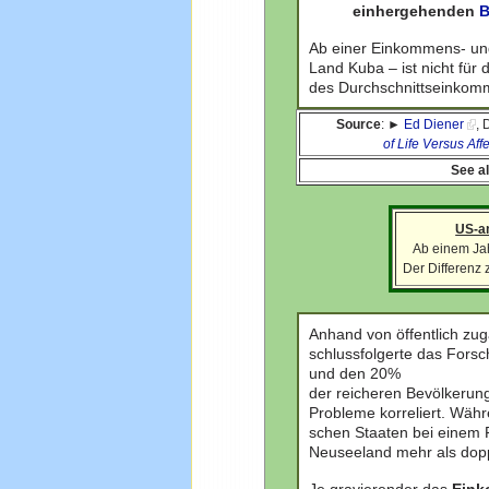
einhergehenden
B
Ab einer Einkommens- und
Land Kuba – ist nicht fü
des Durchschnittseinkom
Source
: ►
Ed Diener
, 
of Life Versus Aff
See a
US-am
Ab einem Jah
Der Differenz
Anhand von öffentlich zug
schlussfolgerte das Forsc
und den 20%
der reicheren Bevölkerung
Probleme korreliert. Wäh
schen Staaten bei einem Fa
Neuseeland mehr als dopp