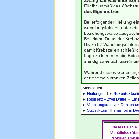
Zwanghaft wachstumsorien
Für ihr unmäßiges Wachstum
des Eigennutzes
.
Bei erfolgender
Heilung ei
wandlungsfähigen entarteten
beziehungsweise ausgesch
Bei einem Drittel der Krebs
Bis zu 57 Wandlungsstufen 
damit Krebszellen schließli
Lage zu kommen, die Botsc
ständig zu entschlüsseln un
Während dieses Genesungsp
der ehemals kranken Zellen 
Siehe auch
:
►
Heilung
und ►
Rekontextuali
►
Resilienz – Zwei Drittel ⇔ Ein D
►
Verteilungsrate von Denken u
►
Statistik zum Thema Tod in Deu
Dieses Beispiel 
Verhältnisse übe
globalen
Transf