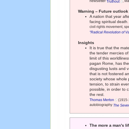
newsletter
, M
Truthout
Warning – Future outlook
A nation that year a
facing spiritual death
civil rights movement, s
"Radical Revolution of V
Insights
It is true that the mat
the tender mercies o
limit of this worldli
pagan Rome, has ther
disgusting lusts and v
that is not fostered 
society whose whole po
tension, to strain ev
possible, in order to 
the rest.
Thomas Merton
(1915-1
autobiography
The Seven
The more a man's li