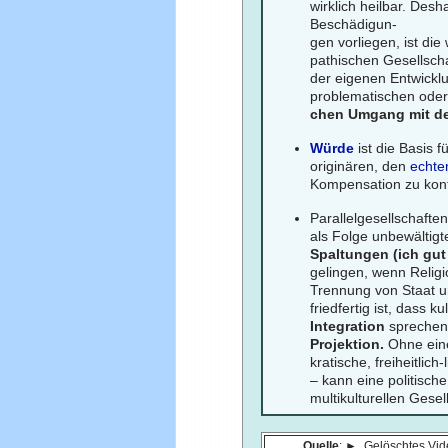
wirklich heilbar. Desh
Beschädigun-
gen vorliegen, ist di
pathischen Gesellscha
der eigenen Entwicklu
problematischen oder
chen Umgang mit de
Würde
ist die Basis 
originären, den
echte
Kompensation zu kont
Parallelgesellschafte
als Folge unbewältig
Spaltungen (ich gut
gelingen, wenn Religi
Trennung von Staat un
friedfertig ist, dass 
Integration
spreche
Projektion.
Ohne ein
kratische, freiheitli
– kann eine politische,
multikulturellen Gesel
Quelle
: ►
Gelöschtes Vid