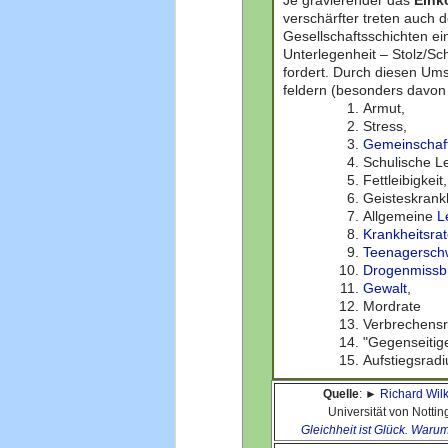
Je gravierender das
Eink
verschärfter treten auch 
Gesellschaftsschichten ei
Unterlegenheit – Stolz/Sc
fordert. Durch diesen Ums
feldern (besonders davon 
Armut,
Stress,
Gemeinschaf
Schulische L
Fettleibigkeit,
Geisteskrankh
Allgemeine
L
Krankheitsra
Teenagersch
Drogenmissb
Gewalt
,
Mordrate
Verbrechensr
"Gegenseiti
Aufstiegsradi
Quelle
: ►
Richard Wil
Universität von Notti
Gleichheit ist Glück. Warum