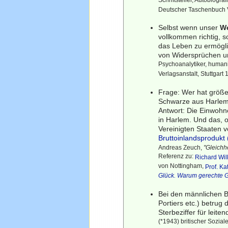
Schriftsteller, Autobiogra
Deutscher Taschenbuch Ve
Selbst wenn unser
We
vollkommen richtig, 
das Leben zu ermöglic
von Widersprüchen und
Psychoanalytiker, humani
Verlagsanstalt, Stuttgart
Frage: Wer hat größe
Schwarze aus Harlem
Antwort: Die Einwoh
in Harlem. Und das, 
Vereinigten Staaten 
Bruttoinlandsprodukt 
Andreas Zeuch,
"Gleichh
Referenz zu:
Richard Wil
von Nottingham,
Prof. Ka
Glück. Warum gerechte Ge
Bei den männlichen 
Portiers etc.) betrug 
Sterbeziffer für leit
(*1943) britischer Sozial