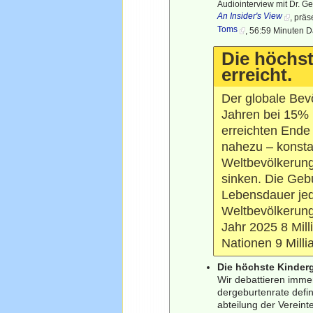
Audiointerview mit Dr. Ge
An Insider's View
, prä
Toms
, 56:59 Minuten 
Die höchst
erreicht.
Der globale Bevö
Jahren bei 15% u
erreichten Ende
nahezu – konstan
Weltbevölkerung
sinken. Die Gebu
Lebensdauer jede
Weltbevölkerung
Jahr 2025 8 Mill
Nationen 9 Milli
Die höchste Kinderg
Wir debattieren imme
dergeburtenrate defi
abteilung der Vereint