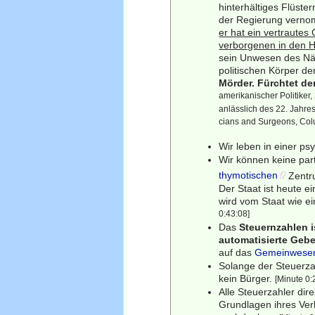
hinterhältiges Flüste
der Regierung vern
er hat ein vertrautes 
verborgenen in den H
sein Unwesen des Näc
politischen Körper de
Mörder. Fürchtet den
amerikanischer Politiker
anlässlich des 22. Jahres
cians and Surgeons, Col
Wir leben in einer psy
Wir können keine part
thymotischen
Zentr
Der Staat ist heute 
wird vom Staat wie ei
0:43:08]
Das
Steuernzahlen i
automatisierte Gebe
auf das
Gemeinwese
Solange der Steuerzahl
kein Bürger.
[Minute 0:
Alle Steuerzahler dir
Grundlagen ihres Ve