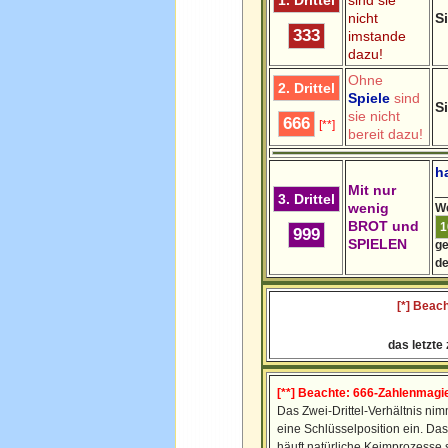
1. Drittel
sind sie
nicht
S
333
imstande
dazu!
Ohne
2. Drittel
Spiele
sind
S
sie nicht
666
[**]
bereit dazu!
h
Mit nur
_
3. Drittel
wenig
W
BROT und
1
999
SPIELEN
ge
d
[*] Beach
das letzte
[**] Beachte: 666-Zahlenmagi
Das Zwei-Drittel-Verhältnis nim
eine Schlüsselposition ein. Das
häuft natürliche Keimprozesse