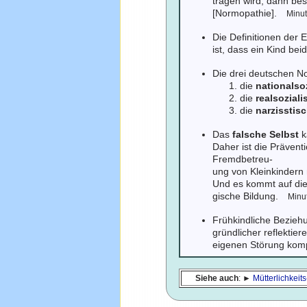
tragen wird, dann bes
[Normopathie].
Minut
Die Definitionen der 
ist, dass ein Kind be
Die drei deutschen N
die
nationalso
die
realsozial
die
narzisstis
Das
falsche Selbst
k
Daher ist die Prävent
Fremdbetreu-
ung von Kleinkindern 
Und es kommt auf die
gische Bildung.
Minu
Frühkindliche Bezieh
gründlicher reflektie
eigenen Störung ko
Siehe auch
: ►
Mütterlichkei