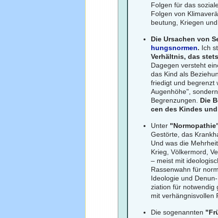
Folgen für das sozia
Folgen von Klimaver
beutung, Kriegen und
Die Ursachen von S
hungsnormen
.
Ich s
Verhältnis, das stet
Dagegen versteht ein
das Kind als Beziehu
friedigt und begrenzt
Augenhöhe", sondern 
Begrenzungen.
Die B
cen des Kindes und 
Unter
"Normopathie
Gestörte, das Krankhaf
Und was die Mehrheit 
Krieg, Völkermord, V
– meist mit ideologi
Rassenwahn für norma
Ideologie und Denun-
ziation für notwendig
mit verhängnisvollen 
Die sogenannten
"Fr