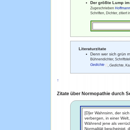
Der größte Lump im 
Zugeschrieben
Hoffmann
Schriften, Dichter, ziti
Literaturzitate
Denn wer sich grün m
Bühnendichter, Schriftste
Gedichte
,
Gedichte
, K
↑
Zitate über Normopathie durch S
[D]er Wahnsinn, der sich 
verbergen, in einer Welt,
Während jene als verrück
Normalität bescheinigt,