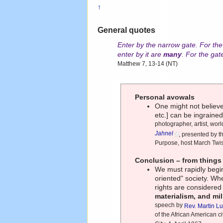
↑
General quotes
Enter by the narrow gate. For the
enter by it are
many
. For the gat
Matthew 7, 13-14 (NT)
Personal avowals
One might not believe
etc.] can be ingraine
photographer, artist, worl
Jahnel
, presented by 
Purpose, host March Twis
Conclusion – from things
We must rapidly begin 
oriented" society. 
rights are considere
materialism, and mil
speech by
Rev. Martin Lu
of the African American c