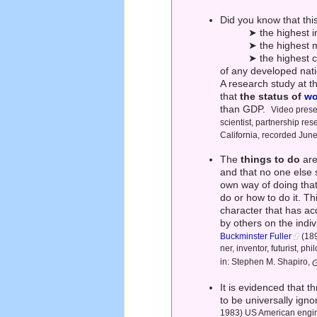
Did you know that thi
➤ the highest in
➤ the highest m
➤ the highest c
of any developed nat
A research study at 
that
the status of
w
than GDP.
Video prese
scientist, partnership rese
California, recorded Jun
The
things to do
are
and that no one else
own way of doing that
do or how to do it. Th
character that has ac
by others on the indiv
Buckminster Fuller
(189
ner, inventor, futurist, p
in: Stephen M. Shapiro,
G
It is evidenced that 
to be universally ign
1983) US American engineer