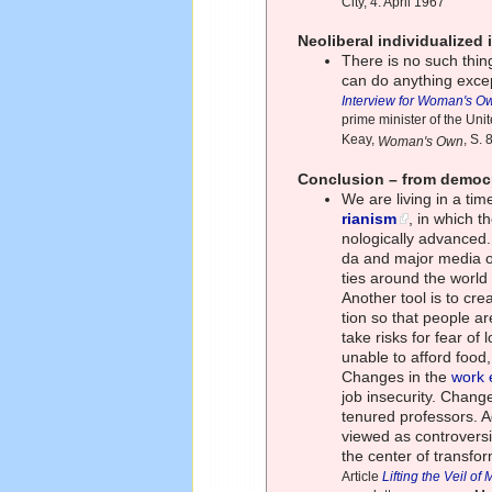
City, 4. April 1967
Neoliberal individualized
There is no such thin
can do anything excep
Interview for Woman's Ow
prime minister of the Un
Keay,
, S.
Woman's Own
Conclusion – from democra
We are living in a tim
rianism
, in which 
nologically advanced
da and major media ou
ties around the world
Another tool is to cre
tion so that people ar
take risks for fear of 
unable to afford food
Changes in the
work 
job insecurity. Change
tenured professors. Ad
viewed as controversi
the center of transfor
Article
Lifting the Veil o