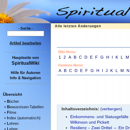
Alle letzten Änderungen
- Suche -
Artikel bearbeiten
Wiki-Menu:
1
·
2
·
A
·
B
·
C
·
D
·
E
·
F
·
G
·
H
·
I
·
K
·
L
·
M
Hauptseite
von
SpiritualWiki
Hawkins-Menu:
A
·
B
·
C
·
D
·
E
·
F
·
G
·
H
·
I
·
J
·
K
·
L
·
M
·
N
Hilfe für Autoren
Info & Navigation
Übersicht
•
B
ücher
•
B
ewusstsein-Tabellen
Inhaltsverzeichnis:
(
verbergen
)
•
F
ilme
Einkommens- und Statusgefälle i
•
I
ndex (automatisch)
Wilkinson und Pickett
•
L
ehren
Resilienz – Zwei Drittel ⇔ Ein Dri
•
L
ehrer