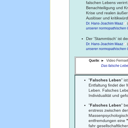
falschen Lebens verirrt
Benachteiligung und Kr
Krise und realen äuße
Auslöser und kritikwür
Dr. Hans-Joachim Maaz
(
unserer normopathischen G
Der 'Stammtisch' ist d
Dr. Hans-Joachim Maaz
(
unserer normopathischen G
Quelle
: ►
Video Fernseh
Das falsche Leb
"
Falsches Leben
" i
Entfaltung findet der
Leben. Falsches Lebe
Individualität und ge
"
Falsches Leben
" b
erstress zwischen de
Massenpsychologisch 
entfremdungen eine
fahr gesellschaftliche