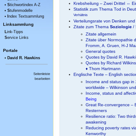
Krebsheilung – Zwei Drittel ⇔ Ein
•
S
tichwortindex A-Z
Statistik zum Thema Tod in Deu
•
S
tufenmodelle
Verhältnis
•
I
ndex Textsammlung
Verteilungsrate von Denken und 
Linksammlung
Zitate zum Thema
Soziologie
/ 
L
ink-Tipps
Zitate allgemein
S
ervice Links
Zitate über Normopathie 
Fromm, A. Gruen, H-J Ma
Portale
General quotes
Quotes by David R. Hawk
•
David R. Hawkins
Quotes by Richard Wilkins
♦ Thom Hartmann
Seitenleiste
Englische Texte – English secti
bearbeiten
Income and status gap in 
worldwide – Wilkinson und
Income, status and affect
Being
Great Re-convergence – B
Resterners
Resilience ratio: Two thir
awakening
Reducing poverty rates vi
Kenworthy