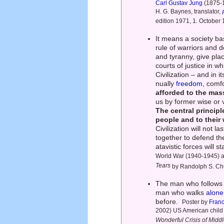
Carl Gustav Jung
(1875-1
H. G. Baynes, translator,
edition 1971, 1. October
It means a society ba
rule of warriors and d
and tyranny, give pl
courts of justice in w
Civilization – and in i
nually
freedom
, comf
afforded to the mas
us by former wise or 
The central principl
people and to their
Civilization will not 
together to defend t
atavistic forces will 
World War (1940-1945) 
Tears
by Randolph S. Chur
The man who follows t
man who walks
alone
before.
Poster by
Franc
2002) US American child ac
Wonderful Crisis of Midd