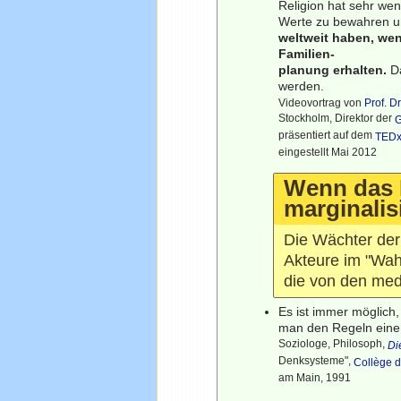
Religion hat sehr wen
Werte zu bewahren u
weltweit haben, we
Familien-
planung erhalten.
Da
werden.
Videovortrag von
Prof. D
Stockholm, Direktor der
G
präsentiert auf dem
TEDx
eingestellt Mai 2012
Wenn das 
marginalis
Die Wächter der 
Akteure im "Wahr
die von den medi
Es ist immer möglich
man den Regeln einer 
Soziologe, Philosoph,
Di
Denksysteme",
Collège 
am Main, 1991