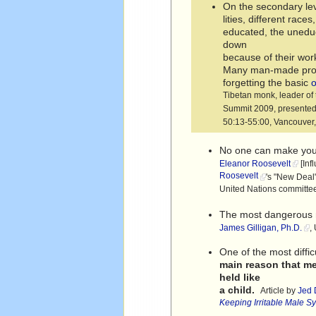
On the secondary leve
lities, different race
educated, the unedu
down
because of their wor
Many man-made probl
forgetting the basic
Tibetan monk, leader of
Summit 2009, presented
50:13-55:00, Vancouve
No one can make you f
Eleanor Roosevelt
[Inf
Roosevelt
's "New Deal"
United Nations committee
The most dangerous m
James Gilligan, Ph.D.
,
One of the most diffic
main reason that men
held like
a child.
Article by
Jed 
Keeping Irritable Male 