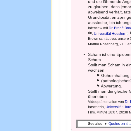
und die lähmende Angst
zu glauben, dass jeman
abweisend verhält, tat
Grandiosität entspring
aussteche, bin ich un
Interview mit
Dr. Brené Br
rin,
,
Universität Houston
Brown schlägt vor, unsere
Martha Rosenberg, 21. Feb
Scham ist eine Epidemi
Scham.
Stellt man Scham in ein
wachsen:
⚑ Geheimhaltung,
⚑ (pathologisches)
⚑ Abwertung.
Stellt man die gleiche
überleben.
Videopräsentation von
Dr.
forscherin,
Universität Hou
Film, Minute 18:07, 20:38 
See also
: ►
Quotes on sh