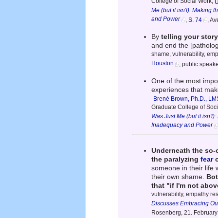
College of Social Work,
U
Me (but it isn't): Making
and Power
,
S. 74
, A
By
telling your stor
and end the [patholog
shame, vulnerability, em
Houston
, public speak
One of the most import
experiences that make
Brené Brown, Ph.D., L
Graduate College of Soc
Was Just Me (but it isn't
Inadequacy and Power
Underneath the so-
the paralyzing
fear
o
someone in their life w
their own shame.
Bot
that "if I'm not abo
vulnerability, empathy r
Discusses Embracing Ou
Rosenberg, 21. February