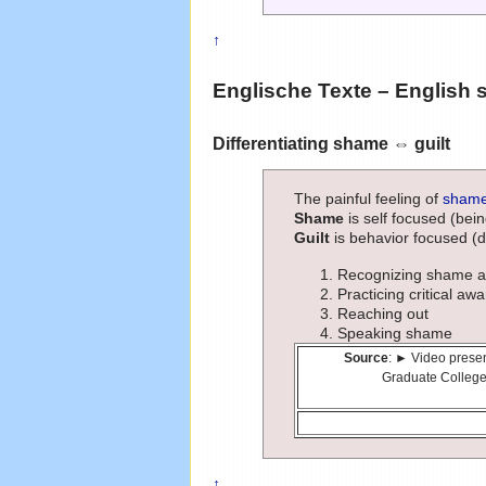
↑
Englische Texte – English 
Differentiating shame ⇔ guilt
The painful feeling of
sham
Shame
is self focused (bei
Guilt
is behavior focused (d
Recognizing shame an
Practicing critical aw
Reaching out
Speaking shame
Source
: ► Video prese
Graduate College
↑