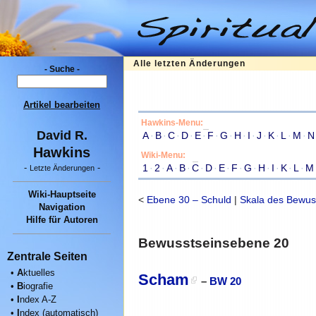
Alle letzten Änderungen
- Suche -
Artikel bearbeiten
Hawkins-Menu:
David R.
A
·
B
·
C
·
D
·
E
·
F
·
G
·
H
·
I
·
J
·
K
·
L
·
M
·
N
Hawkins
Wiki-Menu:
1
·
2
·
A
·
B
·
C
·
D
·
E
·
F
·
G
·
H
·
I
·
K
·
L
·
M
-
-
Letzte Änderungen
Wiki-Hauptseite
<
Ebene 30 – Schuld
|
Skala des Bewus
Navigation
Hilfe für Autoren
Bewusstseinsebene 20
Zentrale Seiten
•
A
ktuelles
Scham
–
BW 20
•
B
iografie
•
I
ndex A-Z
•
I
ndex (automatisch)