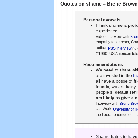
Quotes on shame – Brené Brown
Personal avowals
I think
shame
is prob
experience.
Video interview with
Bre
empathy researcher, Gra
author,
,
PBS Interview
(*1960) US American telev
Recommendations
We need to share wit
are invested in the
fr
all have a posse of fr
friends, we are lucky.
people's "default sett
am likely to give a
Interview with
Brené Bro
cial Work,
University of 
the liberal-oriented onl
Shame hates to have wo