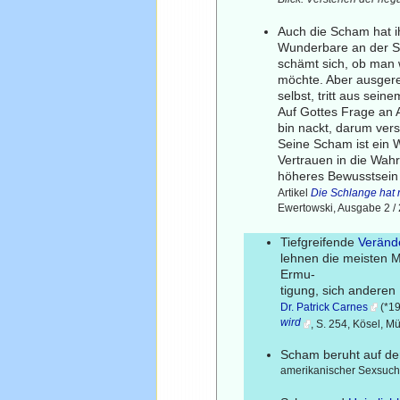
Blick. Verstehen der neg
Auch die Scham hat ih
Wunderbare an der Sc
schämt sich, ob man w
möchte. Aber ausgerec
selbst, tritt aus sein
Auf Gottes Frage an A
bin nackt, darum vers
Seine Scham ist ein W
Vertrauen in die Wahr
höheres Bewusstsein i
Artikel
Die Schlange hat 
Ewertowski, Ausgabe 2 /
Tiefgreifende
Veränd
lehnen die meisten M
Ermu-
tigung, sich ander
Dr. Patrick Carnes
(*19
wird
, S. 254, Kösel, 
Scham beruht auf de
amerikanischer Sexsucht