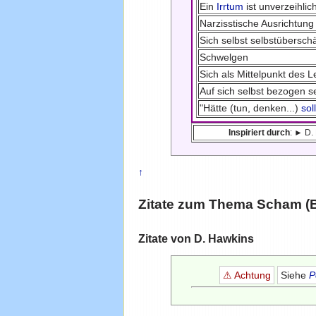
Ein
Irrtum
ist unverzeihlic
Narzisstische Ausrichtung
Sich selbst selbstübersch
Schwelgen
Sich als Mittelpunkt des 
Auf sich selbst bezogen s
"Hätte (tun, denken...)
sol
Inspiriert durch
: ► D.
↑
Zitate zum Thema
Scham (
Zitate von D. Hawkins
⚠ Achtung
Siehe
P