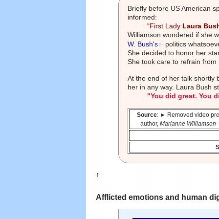
Briefly before US American s
informed:
"First Lady
Laura Bus
Williamson wondered if she w
W. Bush's
politics whatsoev
She decided to honor her sta
She took care to refrain from
At the end of her talk shortl
her in any way. Laura Bush s
"You did great. You d
Source
: ► Removed video pre
author,
Marianne Williamson
S
↑
Afflicted emotions and human di