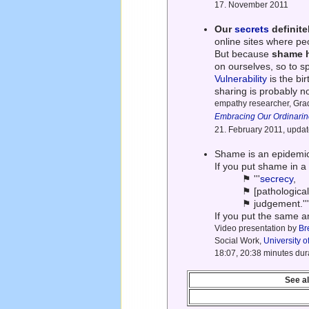
17. November 2011
Our
secrets
definit
online sites where pe
But because
shame 
on ourselves, so to 
Vulnerability
is the bi
sharing is probably n
empathy researcher, Gra
Embracing Our Ordinari
21. February 2011, upda
Shame is an epidemic
If you put shame in a 
⚑ '''
secrecy
,
⚑ [pathological
⚑ judgement.''
If you put the same a
Video presentation by
Br
Social Work,
University 
18:07, 20:38 minutes dur
See a