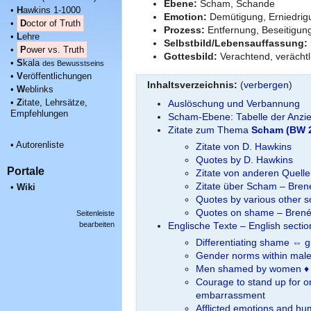
Ebene:
Scham, Schande
•
H
awkins 1-1000
Emotion:
Demütigung, Erniedri
•
D
octor of Truth
Prozess:
Entfernung, Beseitigun
•
L
ehre
Selbstbild/Lebensauffassung:
•
P
ower vs. Truth
Gottesbild:
Verachtend, verächtl
•
S
kala
des Bewusstseins
•
V
eröffentlichungen
Inhaltsverzeichnis:
(
verbergen
)
•
W
eblinks
•
Z
itate, Lehrsätze,
Auslöschung und Verbannung
Empfehlungen
Scham-Ebene: Tabelle der Anz
Zitate zum Thema
Scham (BW 
•
Autorenliste
Zitate von D. Hawkins
Quotes by D. Hawkins
Portale
Zitate von anderen Quell
Zitate über Scham – Bre
•
Wiki
Quotes by various other 
Quotes on shame – Bren
Seitenleiste
bearbeiten
Englische Texte – English secti
Differentiating shame ⇔ gu
Gender norms within mal
Men shamed by women ♦ 
Courage to stand up for on
embarrassment
Afflicted emotions and hu