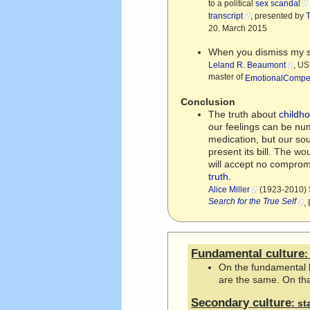
to a political
sex scandal
transcript
, presented by
20. March 2015
When you dismiss my s
Leland R. Beaumont
, US
master of
EmotionalCompe
Conclusion
The truth about
childh
our feelings can be nu
medication, but our so
present its bill. The wo
will accept no compromi
truth
.
Alice Miller
(1923-2010) S
Search for the True Self
,
Fundamental culture
On the fundamental l
are the same. On that
Secondary culture
: s