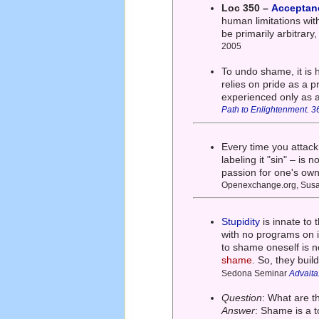
Loc 350 –
Acceptan
human limitations wit
be primarily arbitrary
2005
To undo shame, it is h
relies on pride as a 
experienced only as a 
Path to Enlightenment. 3
Every time you attack
labeling it "sin" – is
passion for one's ow
Openexchange.org, Susa
Stupidity
is innate to 
with no programs on 
to shame oneself is n
shame
. So, they buil
Sedona Seminar
Advaita
Question
: What are 
Answer
: Shame is a 