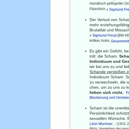
Handbuch geflügelter Def
Fälschlich
Sigmund Fr
⚡
Der Verlust von Scham
mehr erziehungsfähig
Brutalität und Missa
Sigmund Freud
[BW 499
⚡
kritiker, Autor,
Gesammelt
Es gibt ein Gefühl, b
tritt: die Scham.
Scha
Individuum und Gese
wir bei uns zu und li
Schande verstoßen z
Individuum Scham. So
zu verwechseln, die 
chen, um zu uns zu 
lieben sich nicht.
P
Blockierung und Verlebe
Scham ist die unentbe
Persönlichkeit schütz
sexuellen Wünsche, E
Léon Wurmser
(1931-2