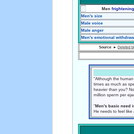
Men
frightenin
Men's size
Male voice
Male anger
Men's emotional withdraw
Source
: ►
Deleted bl
"Although the human 
times as much as spe
heavier than you? Now
million sperm per ej
"
Men's basic need i
He needs to feel lik