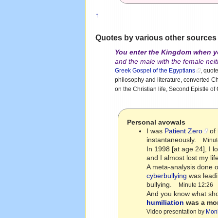
↑
Quotes by various other sources
You enter the Kingdom when y
and the male with the female nei
Greek Gospel of the Egyptians
, quot
philosophy and literature, converted Ch
on the Christian life, Second Epistle of
Personal avowals
I was
Patient Zero
of 
instantaneously.
Minut
In 1998 [at age 24], I 
and I almost lost my l
A meta-analysis done ou
cyberbullying
was leadin
bullying.
Minute 12:26
And you know what shoc
humiliation
was a mor
Video presentation by
Mon