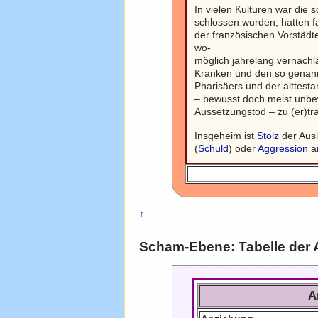
In vielen Kulturen war die 
schlossen wurden, hatten f
der französischen Vorstädt
wo-
möglich jahrelang vernachl
Kranken und den so gena
Pharisäers und der alttes
– bewusst doch meist unbew
Aussetzungstod – zu (er)tr
Insgeheim ist
Stolz
der Aus
(
Schuld
) oder
Aggression
a
↑
Scham-Ebene: Tabelle der
A