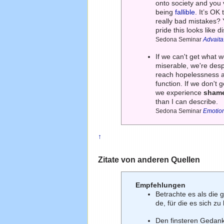
onto society and you 
being
fallible
. It’s OK
really bad mistakes? 
pride this looks like d
Sedona Seminar
Advaita
If we can't get what 
miserable, we're desp
reach hopelessness an
function. If we don't
we experience
sham
than I can describe.
Sedona Seminar
Emotio
↑
Zitate von anderen Quellen
Empfehlungen
Betrachte es als die
de, für die es sich zu
Den finsteren Gedank