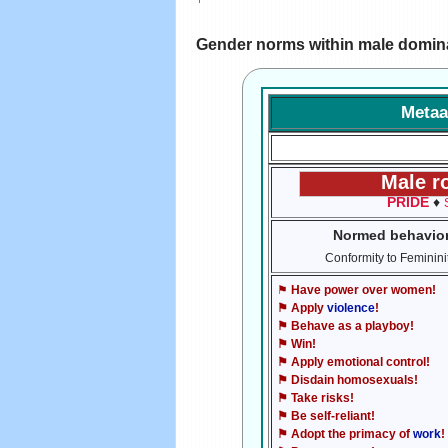
Gender norms within male domin
Metaa
Male r
PRIDE
♦
Normed behavio
Conformity to Feminini
⚑
Have power over women!
⚑ Apply
violence
!
⚑ Behave as a playboy!
⚑ Win!
⚑ Apply emotional control!
⚑ Disdain homosexuals!
⚑ Take risks!
⚑ Be self-reliant!
⚑ Adopt the primacy of
work
!