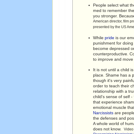
People select what t
med to remember the 
you stronger. Because
American director, film pr
presented by the US Ame
While
pride
is our emo
punishment for doing b
become depressed or o
counterproductive. Co
to improve and move
It is not until a chil
place. Shame has a pl
though it's very painf
order to teach their c
relationship with a tr
child's sense of self 
that experience shame
emotional muscle tha
Narcissists
are people
the defenses and post
A whole world of huma
does not know.
Video