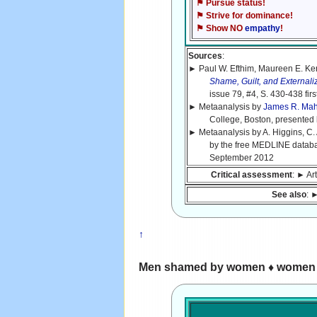
⚑ Pursue status!
⚑ Strive for dominance!
⚑ Show NO
empathy
!
Sources
:
► Paul W. Efthim, Maureen E. Ke
Shame, Guilt, and Externaliz
issue 79, #4, S. 430-438 first
► Metaanalysis by
James R. Maha
College, Boston, presented by
► Metaanalysis by A. Higgins, C.
by the free MEDLINE datab
September 2012
Critical assessment
: ► Ar
See also
: 
↑
Men shamed by women ♦ women 