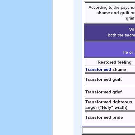
According to the psych
shame and guilt
ar
grie
Wh
both the sacr
He or 
Restored feeling
Transformed
shame
Transformed guilt
Transformed grief
Transformed righteous
anger ("Holy" wrath)
Transformed pride