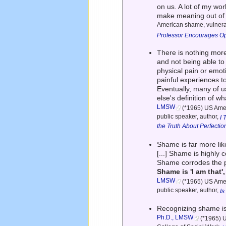
on us. A lot of my wo
make meaning out of 
American shame, vulnerab
Professor Encourages Op
There is nothing more
and not being able to 
physical pain or emot
painful experiences t
Eventually, many of u
else's definition of 
LMSW
(*1965) US Amer
public speaker, author,
I 
the Truth About Perfect
Shame is far more like
[...] Shame is highly 
Shame corrodes the par
Shame is 'I am that'
LMSW
(*1965) US Amer
public speaker, author,
I
Recognizing shame is 
Ph.D., LMSW
(*1965) U