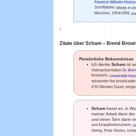
Friedrich Wilhelm Nietzs
Schriftsteller,
Werke in d
München, 1954/1956,
In
↑
Zitate über Scham – Brené Brow
Persönliche Bekenntnisse
Ich denke
Scham
ist w
Videopräsentation
Dr. Bre
forscherin,
Universität Hou
sehsender the broadcaste
4:55 Minuten Dauer, einges
Scham
hasst es, in Wor
meiner Arbeit dient der
und einen Sinn darin 
und Empathieforscherin,
U
Giving, Pride Stories, Uni