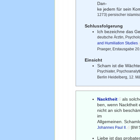
Dan-
ke jedem für sein Ko
1273) persischer islamisc
Schlussfolgerung
Ich bezeichne das Ge
deutsche Ärztin, Psycho
and Humiliation Studies
Praeger, Erstausgabe 20
Einsicht
Scham ist die Wächte
Psychiater, Psychoanalyti
Berlin Heidelberg, 12. M
Nacktheit
als solch
ben, wenn Nacktheit e
nicht an sich beschä
im
Allgemeinen. Schamlo
Johannes Paul II.
[BW 5
Liebe ist das probat