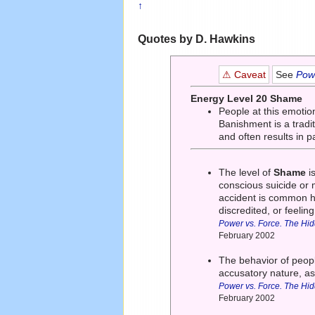
↑
Quotes by D. Hawkins
⚠ Caveat
See
Powe
Energy Level 20 Shame
People at this emotion
Banishment is a tradit
and often results in 
The level of
Shame
i
conscious suicide or m
accident is common h
discredited, or feeli
Power vs. Force. The Hi
February 2002
The behavior of peop
accusatory nature, a
Power vs. Force. The Hi
February 2002