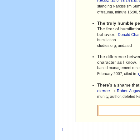
Recognizing Narcissism 
standing Narcissism Sum
of trauma, minute 16:00,
The truly humble pe
The fear of humiliati
behavior.
Donald Charl
humiliation-
studies.org, undated
The difference betwe
character as I know.
based management rese
February 2007; cited in:
There's a shame that
cience
.
Robert Augus
⚡
munity, author, deleted
↑