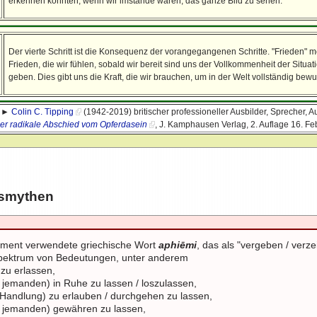
erkennen könnten, wenn wir imstande wären, das ganze Bild zu sehen.
Der vierte Schritt ist die Konsequenz der vorangegangenen Schritte. "Frieden" me
Frieden, die wir fühlen, sobald wir bereit sind uns der Vollkommenheit der Situat
geben. Dies gibt uns die Kraft, die wir brauchen, um in der Welt vollständig bew
: ►
Colin C. Tipping
(1942-2019) britischer professioneller Ausbilder, Sprecher, Au
Der radikale Abschied vom Opferdasein
, J. Kamphausen Verlag, 2. Auflage 16. F
smythen
ament verwendete griechische Wort
aphiēmi
, das als "vergeben / verz
s Spektrum von Bedeutungen, unter anderem
zu erlassen,
jemanden) in Ruhe zu lassen / loszulassen,
)Handlung) zu erlauben / durchgehen zu lassen,
 jemanden) gewähren zu lassen,