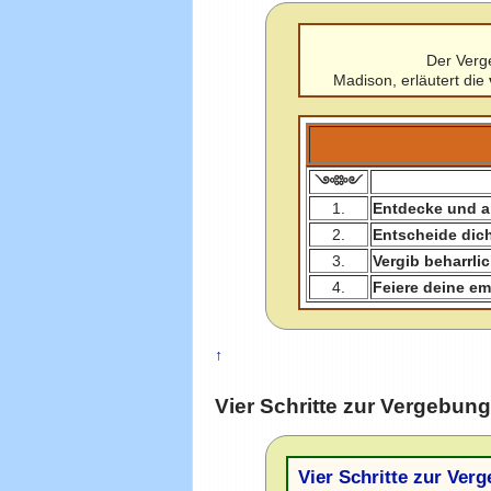
Der Verg
Madison, erläutert die
༺༻
1.
Entdecke und an
2.
Entscheide dich
3.
Vergib beharrli
4.
Feiere deine em
↑
Vier Schritte zur Vergebun
Vier Schritte zur Ver