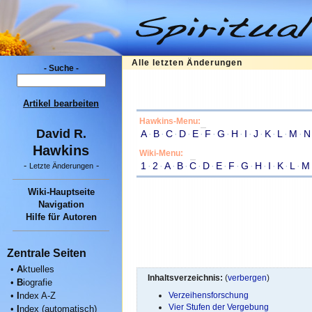
Alle letzten Änderungen
- Suche -
Artikel bearbeiten
Hawkins-Menu:
David R.
A
·
B
·
C
·
D
·
E
·
F
·
G
·
H
·
I
·
J
·
K
·
L
·
M
·
N
Hawkins
Wiki-Menu:
1
·
2
·
A
·
B
·
C
·
D
·
E
·
F
·
G
·
H
·
I
·
K
·
L
·
M
-
-
Letzte Änderungen
Wiki-Hauptseite
Navigation
Hilfe für Autoren
Zentrale Seiten
•
A
ktuelles
Inhaltsverzeichnis:
(
verbergen
)
•
B
iografie
•
I
ndex A-Z
Verzeihensforschung
Vier Stufen der Vergebung
•
I
ndex (automatisch)