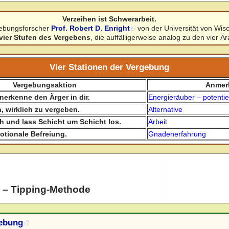
Verzeihen ist Schwerarbeit.
ebungsforscher
Prof. Robert D. Enright
von der Universität von Wisc
vier Stufen des Vergebens
, die auffälligerweise analog zu den vier Ä
Vier Stationen der Vergebung
Vergebungsaktion
Anmer
erkenne den Ärger in dir.
Energieräuber – potenti
, wirklich zu vergeben.
Alternative
ch und lass Schicht um Schicht los.
Arbeit
otionale Befreiung.
Gnadenerfahrung
g – Tipping-Methode
gebung