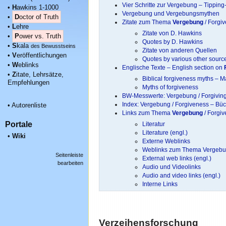
Vier Schritte zur Vergebung – Tippin
•
H
awkins 1-1000
Vergebung und Vergebungsmythen
•
D
octor of Truth
Zitate zum Thema
Vergebung
/ Forgi
•
L
ehre
Zitate von D. Hawkins
•
P
ower vs. Truth
Quotes by D. Hawkins
•
S
kala
des Bewusstseins
Zitate von anderen Quellen
•
V
eröffentlichungen
Quotes by various other sourc
•
W
eblinks
Englische Texte – English section on
•
Z
itate, Lehrsätze,
Biblical forgiveness myths – 
Empfehlungen
Myths of forgiveness
BW-Messwerte: Vergebung / Forgivin
Index: Vergebung / Forgiveness – Bü
•
Autorenliste
Links zum Thema
Vergebung
/ Forgi
Portale
Literatur
Literature (engl.)
•
Wiki
Externe Weblinks
Weblinks zum Thema Vergebu
Seitenleiste
External web links (engl.)
bearbeiten
Audio und Videolinks
Audio and video links (engl.)
Interne Links
Verzeihensforschung