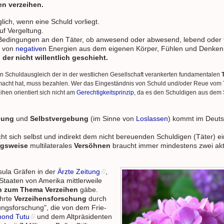
en verzeihen.
lich, wenn eine Schuld vorliegt.
auf Vergeltung.
Bedingungen an den Täter, ob anwesend oder abwesend, lebend oder t
g
von
negativen
Energien aus dem eigenen Körper, Fühlen und Denken
 der nicht willentlich geschieht.
n Schuldausgleich der in der westlichen Gesellschaft verankerten fundamentalen
emacht hat, muss bezahlen. Wer das Eingeständnis von Schuld und/oder Reue vom Tä
ihen orientiert sich nicht am
Gerechtigkeitsprinzip
, da es den Schuldigen aus dem
bung
und
Selbstvergebung
(im Sinne von
Loslassen
) kommt im Deuts
t sich selbst und indirekt dem nicht bereuenden Schuldigen (Täter) e
ngsweise
multilaterales
Versöhnen
braucht immer mindestens zwei akt
sula Gräfen in der
Ärzte Zeitung
,
Staaten von Amerika mittlerweile
n zum Thema Verzeihen
gäbe.
ehrte
Verzeihensforschung
durch
ngsforschung", die von dem Frie-
ond Tutu
und dem Altpräsidenten