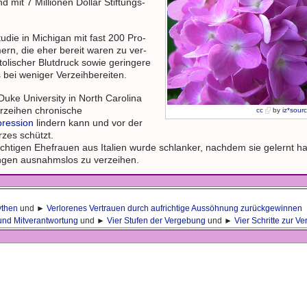
 mit 7 Millionen Dollar Stiftungs-
udie in Michigan mit fast 200 Pro-
rn, die eher bereit waren zu ver-
stolischer Blutdruck sowie geringere
 bei weniger Verzeihbereiten.
uke University in North Carolina
rzeihen chronische
cc
by
iz*sour
ression
lindern kann und vor der
zes schützt.
chtigen Ehefrauen aus Italien wurde schlanker, nachdem sie gelernt hat
ngen ausnahmslos zu verzeihen.
ythen
und ►
Verlorenes Vertrauen durch aufrichtige Aussöhnung zurückgewinnen
und Mitverantwortung
und ►
Vier Stufen der Vergebung
und ►
Vier Schritte zur 