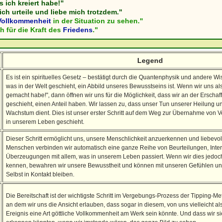
s ich kreiert habe!"
ich urteile und liebe mich trotzdem."
Vollkommenheit
in der Situation zu sehen."
h für die Kraft des
Friedens
."
Legend
Es ist ein spirituelles Gesetz – bestätigt durch die Quantenphysik und andere W
was in der Welt geschieht, ein Abbild unseres Bewusstseins ist. Wenn wir uns a
gemacht habe!", dann öffnen wir uns für die Möglichkeit, dass wir an der Erscha
geschieht, einen Anteil haben. Wir lassen zu, dass unser Tun unserer Heilung u
Wachstum dient. Dies ist unser erster Schritt auf dem Weg zur Übernahme von V
in unserem Leben geschieht.
Dieser Schritt ermöglicht uns, unsere Menschlichkeit anzuerkennen und liebevo
Menschen verbinden wir automatisch eine ganze Reihe von Beurteilungen, Inte
Überzeugungen mit allem, was in unserem Leben passiert. Wenn wir dies jedoch 
kennen, bewahren wir unsere Bewusstheit und können mit unseren Gefühlen u
Selbst in Kontakt bleiben.
Die Bereitschaft ist der wichtigste Schritt im Vergebungs-Prozess der Tipping-Met
an dem wir uns die Ansicht erlauben, dass sogar in diesem, von uns vielleicht 
Ereignis eine Art göttliche Vollkommenheit am Werk sein könnte. Und dass wir s