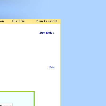
ten
Historie
Druckansicht
Zum Ende ↓
[Edit]