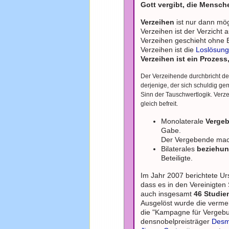
Gott vergibt, die Mensch
Verzeihen
ist nur dann mög
Verzeihen ist der Verzicht 
Verzeihen geschieht ohne 
Verzeihen ist die
Loslösun
Verzeihen ist ein Prozess,
Der Verzeihende durchbricht de
derjenige, der sich schuldig g
Sinn der Tauschwertlogik. Verze
gleich befreit.
Monolaterale
Verge
Gabe.
Der Vergebende mach
Bilaterales
beziehu
Beteiligte.
Im Jahr 2007 berichtete Ur
dass es in den Vereinigten 
auch insgesamt
46 Studie
Ausgelöst wurde die verm
die "Kampagne für Vergebu
densnobelpreisträger
Desm