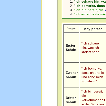
"Ich schaue hin, wa
"Ich bemerke, dass 
"Ich bin bereit, die
"Ich entscheide mic
Key phrase
༺༻
"Ich schaue
Erster
hin, was ich
Schritt
kreiert habe!"
"Ich bemerke,
Zweiter
dass ich urteile
Schritt
und liebe mich
trotzdem."
"Ich bin bereit,
die
Dritter
Vollkommenheit
Schritt
in der Situation