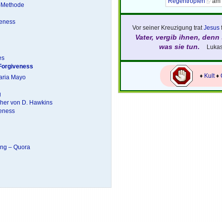
Regentropfen
am 
g-Methode
veness
Vor seiner Kreuzigung trat
Jesus
f
Vater, vergib ihnen, denn 
was sie tun.
Lukas
es
Forgiveness
♦
Kult
♦
Maria Mayo
g
cher von D. Hawkins
veness
ng – Quora