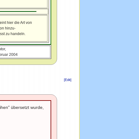
int hier die Art von
ion hinzu-
usst zu handeln.
tor,
ebruar 2004
[Edit]
eihen" übersetzt wurde,