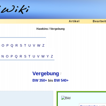
Artikel
Bearbei
Hawkins / Vergebung
·
O
·
P
·
Q
·
R
·
S
·
T
·
U
·
V
·
W
·
Z
·
N
·
O
·
P
·
Q
·
R
·
S
·
T
·
U
·
V
·
W
·
Y
·
Z
Vergebung
BW 350+
bis
BW 540+