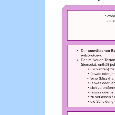
Sowoh
die
b
Der
aramäischen Be
entsündigen
.
Der im Neuen Testa
übersetzt, enthält 
• (Schuld/en) zu e
• (etwas oder jeman
• (eine (Miss)Handl
• (etwas oder jem
• sich zu entferne
• (etwas oder jem
• zu verlassen / a
• die Scheidung ein