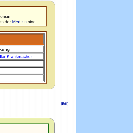
onsin,
ras der
Medizin
sind.
kung
eller Krankmacher
[Edit]