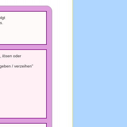
lgt
s.
n
,
lösen
oder
geben / verzeihen"