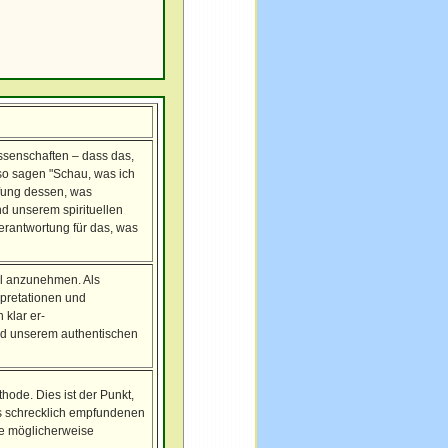
issenschaften – dass das,
lso sagen "Schau, was ich
ffung dessen, was
nd unserem spirituellen
erantwortung für das, was
ll anzunehmen. Als
rpretationen und
klar er-
nd unserem authentischen
hode. Dies ist der Punkt,
als schrecklich empfundenen
ie möglicherweise