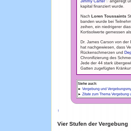
Jimmy Carter
angeregt und
kapital finanziert wurde.
Nach
Loren Toussaints
St
banden wurde bei Teilnehme
zeihen, ein niedrigerer dia
Kortisolwerte gemessen als
Dr. James Carson von der D
hat nachgewiesen, dass Ve
Rückenschmerzen und
Dep
Chronifizierung des Schmer
Jede der 44 stark übergewi
Gatten zugefügten Kränku
Siehe auch
:
►
Vergebung und Vergebungsm
►
Zitate zum Thema Vergebung 
↑
Vier Stufen der Vergebung