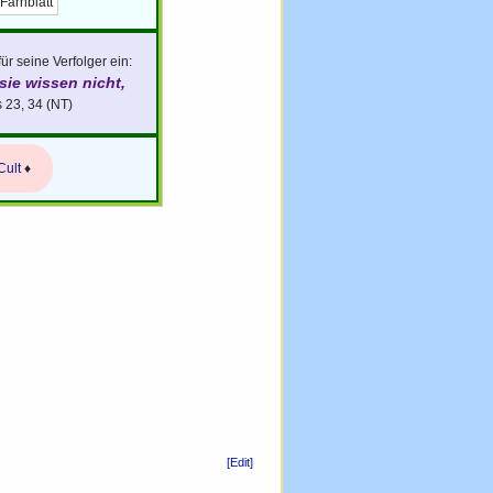
Farnblatt
ür seine Verfolger ein:
sie wissen nicht,
 23, 34 (NT)
Cult
♦
[Edit]