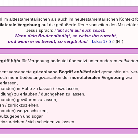
l im alttestamentarischen als auch im neutestamentarischen Kontext fo
ilaterale Vergebung
auf die geäußerte Reue vonseiten des Missetäter
Jesus sprach:
Habt acht auf euch selbst:
Wenn dein Bruder sündigt, so weise ihn zurecht,
und wenn er es bereut, so vergib ihm!
Lukas 17, 3
(NT)
griff
ḥiṭṭa
für Vergebung bedeutet übersetzt unter anderem
entbinde
ment verwendete
griechische Begriff
aphiēmi
wird gemeinhin als "ver
jedoch mehr Bedeutungsvarianten der
monolateralen Vergebung
wie
rlassen,
den) in Ruhe zu lassen / loszulassen,
ung) zu erlauben / durchgehen zu lassen,
anden) gewähren zu lassen,
n / zurückzuziehen,
anden) wegzuschicken,
ufzugeben und sogar
zureichen / sich scheiden zu lassen.