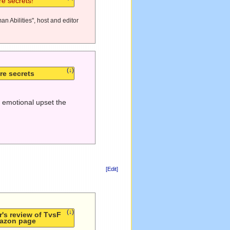
e secrets!
n Abilities", host and editor
(↓)
re secrets
e emotional upset the
[Edit]
(↓)
's review of TvsF
azon page