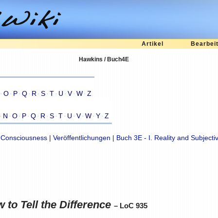
Artikel
Bearbei
Hawkins / Buch4E
·
O
·
P
·
Q
·
R
·
S
·
T
·
U
·
V
·
W
·
Z
·
N
·
O
·
P
·
Q
·
R
·
S
·
T
·
U
·
V
·
W
·
Y
·
Z
f Consciousness
|
Veröffentlichungen
|
Buch 3E - I. Reality and Subjectiv
 to Tell the Difference
– LoC 935