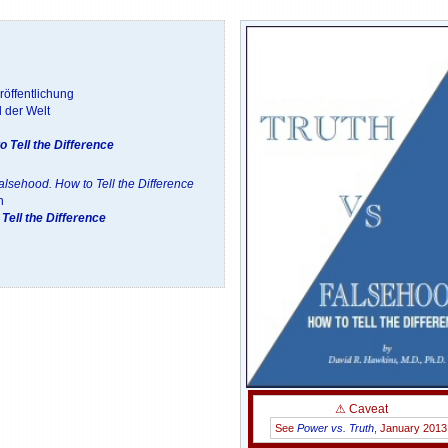
röffentlichung
 der Welt
o Tell the Difference
Falsehood. How to Tell the Difference
n
Tell the Difference
⚠ Caveat
See
Power vs. Truth
, January 2013