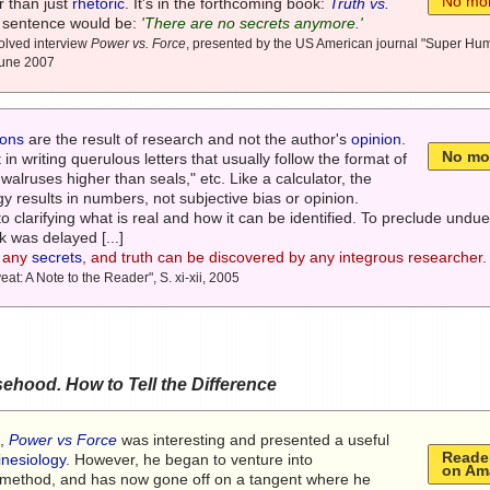
No mor
er than just
rhetoric
. It's in the forthcoming book:
Truth vs.
 sentence would be:
'There are no secrets anymore.'
ssolved interview
Power vs. Force
, presented by the US American journal "Super Huma
June 2007
ions
are the result of research and not the author's
opinion
.
No mo
 in writing querulous letters that usually follow the format of
alruses higher than seals," etc. Like a calculator, the
 results in numbers, not subjective bias or opinion.
to clarifying what is real and how it can be identified. To preclude undu
k was delayed [...]
r any
secrets
, and truth can be discovered by any integrous researcher.
veat: A Note to the Reader", S. xi-xii, 2005
sehood. How to Tell the Difference
k,
Power vs Force
was interesting and presented a useful
Reader
inesiology
. However, he began to venture into
on Am
is method, and has now gone off on a tangent where he