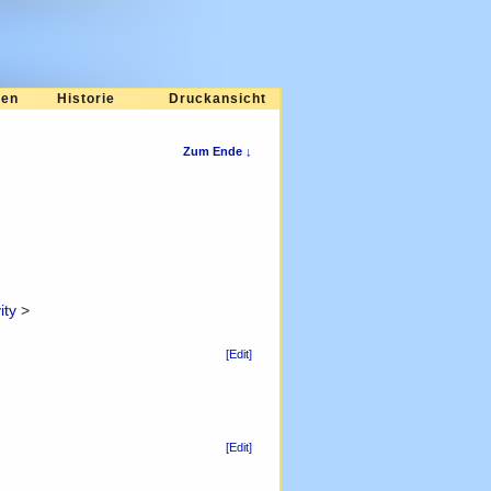
ten
Historie
Druckansicht
Zum Ende ↓
ity
>
[Edit]
[Edit]