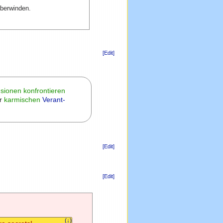
berwinden.
[Edit]
usionen konfrontieren
er
karmischen
Verant-
[Edit]
[Edit]
(↓)