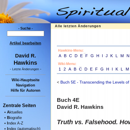
Alle letzten Änderungen
- Suche -
Artikel bearbeiten
Hawkins-Menu:
David R.
A
·
B
·
C
·
D
·
E
·
F
·
G
·
H
·
I
·
J
·
K
·
L
·
M
·
N
Hawkins
Wiki-Menu:
1
·
2
·
A
·
B
·
C
·
D
·
E
·
F
·
G
·
H
·
I
·
K
·
L
·
M
-
-
Letzte Änderungen
Wiki-Hauptseite
<
Buch 5E - Transcending the Levels o
Navigation
Hilfe für Autoren
Buch 4E
Zentrale Seiten
David R. Hawkins
•
A
ktuelles
•
B
iografie
Truth vs. Falsehood. How
•
I
ndex A-Z
•
I
ndex (automatisch)