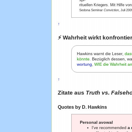
spi-
rituellen Kriegers. Mit Hilfe vo
Sedona Seminar
Conviction
, Juli 200
↑
⚡ Wahrheit wirkt konfrontie
Hawkins warnt die Leser,
das
könnte.
Bezüglich dessen, was
wortung
, WIE die Wahrheit an
↑
Zitate aus
Truth vs. Falseho
Quotes by D. Hawkins
Personal avowal
I've recommended
a 