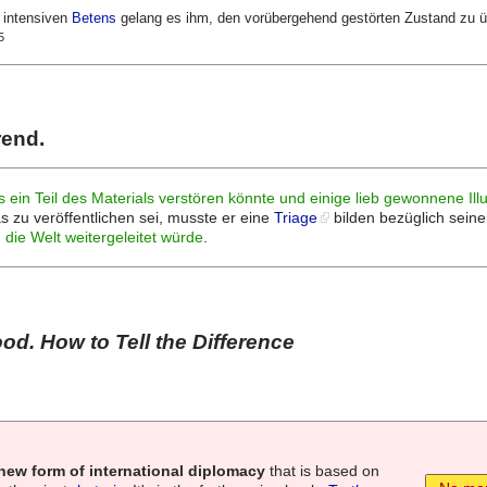
n intensiven
Betens
gelang es ihm, den vorübergehend gestörten Zustand zu ü
5
rend.
s ein Teil des Materials verstören könnte und einige lieb gewonnene Ill
 zu veröffentlichen sei, musste er eine
Triage
bilden bezüglich sein
 die Welt weitergeleitet würde
.
od. How to Tell the Difference
new form of international diplomacy
that is based on