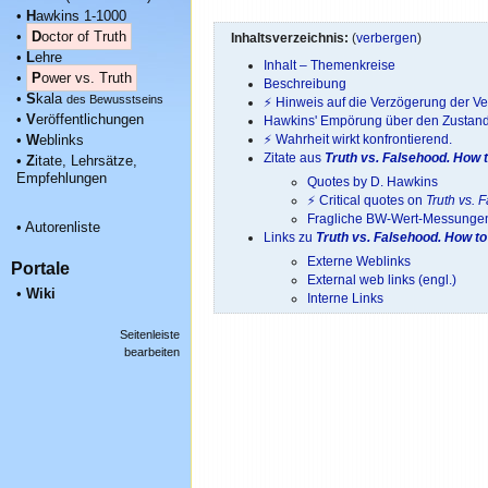
•
H
awkins 1-1000
•
D
octor of Truth
Inhaltsverzeichnis:
(
verbergen
)
•
L
ehre
Inhalt – Themenkreise
•
P
ower vs. Truth
Beschreibung
•
S
kala
des Bewusstseins
⚡ Hinweis auf die Verzögerung der Ve
•
V
eröffentlichungen
Hawkins' Empörung über den Zustand
⚡ Wahrheit wirkt konfrontierend.
•
W
eblinks
Zitate aus
Truth vs. Falsehood. How t
•
Z
itate, Lehrsätze,
Empfehlungen
Quotes by D. Hawkins
⚡ Critical quotes on
Truth vs. 
Fragliche BW-Wert-Messunge
•
Autorenliste
Links zu
Truth vs. Falsehood. How to 
Externe Weblinks
Portale
External web links (engl.)
•
Wiki
Interne Links
Seitenleiste
bearbeiten