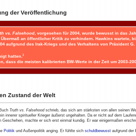
ung der Veröffentlichung
th vs. Falsehood
, vorgesehen für 2004, wurde bewusst in das Jah
Übermaß an öffentlicher Kritik zu verhindern. Hawkins wartete, b
4 aufgrund des Irak-Kriegs und des Verhaltens von Präsident G. 
1
igt hatten.
, dass die meisten kalibrierten BW-Werte in der Zeit um 2003-20
en Zustand der Welt
 Buch
Truth vs. Falsehood
schrieb, das sich am stärksten von allen seinen W
ein innerer spiritueller Krieger äußerst ungehalten. Da er nicht auf dem Laufe
n Geschehen, machte er sich erst einmal kundig. Er war einigermaßen erschro
he
Politik
und Außenpolitik anging. Er fühlte sich
schuldbewusst
aufgrund der 