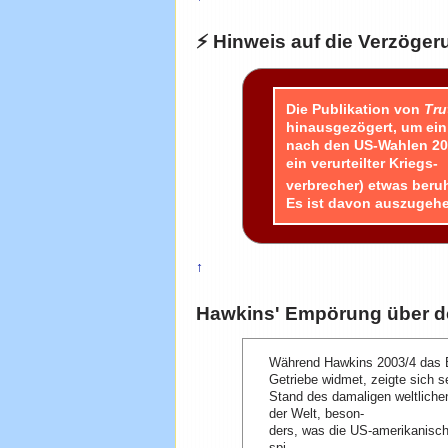
⚡ Hinweis auf die Verzöger
Die Publikation von
Tru
hinausgezögert, um ein 
nach den US-Wahlen 200
ein verurteilter Kriegs-
verbrecher) etwas beruh
Es ist davon auszugehen
↑
Hawkins' Empörung über d
Während Hawkins 2003/4 das
Getriebe widmet, zeigte sich s
Stand des damaligen weltliche
der Welt, beson-
ders, was die US-amerikanisc