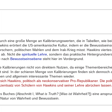
urch eine große Menge an Kalibrierungswerten, die in Tabellen, wie bei
awkins erörtert die US-amerikanische Kultur, indem er die Bewusstsein
rschern, politischen Wahlen und dem Irak-Krieg misst. Hawkins viertes 
 ab. Nicht die
spirituelle Lehre
, sondern das praktische Hintergrundver
je nach
Bewusstseinsebene
steht hier im Vordergrund.
le Kalibrierungen nicht von direktem Nutzen, da einige Themenbereiche
t sind. In der schieren Menge von Kalibrierungen finden sich dennoch 
nen und allgemein interessante Themen wieder.
 sich Hawkins, politisch als neokonservativer Pro-Republikaner. Die po
rozentsatz von Schülern von Hawkins und seiner Lehre abrücken lassen
es Buches (Abschnitt I,
What is Truth?
[
Was ist Wahrheit?
]) eine anspru
e Natur von Wahrheit und Bewusstsein.