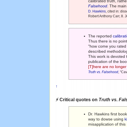
calibrated truth, rath
Falsehood
. The main
D. Hawkins
, cited in: di
Robert Anthony Carr, 8. 
The reported
calibrat
Thus there is no point
"how come you rated w
described methodology
This work is devoted 
publication of the boo
[T]here are no longe
Truth vs. Falsehood
, "Ca
↑
⚡ Critical quotes on
Truth vs. Fal
Dr. Hawkins first boo
way to dowse using
k
misapplication of th