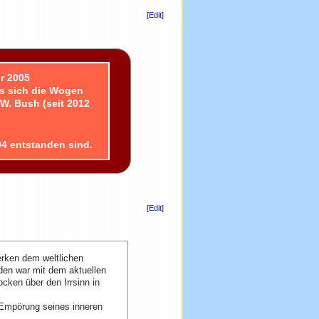
[Edit]
r 2005
is sich die Wogen
W. Bush (seit 2012
04 entstanden sind.
[Edit]
erken dem weltlichen
nden war mit dem aktuellen
cken über den Irrsinn in
Empörung seines inneren