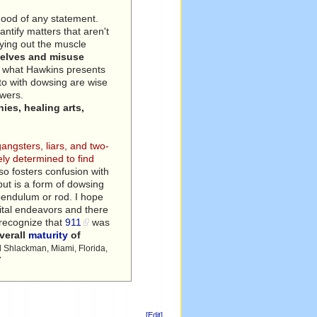
ehood of any statement.
antify matters that aren't
rying out the muscle
selves and misuse
f what Hawkins presents
nto with dowsing are wise
swers.
hies, healing arts,
angsters, liars, and two-
ly determined to find
o fosters confusion with
 but is a form of dowsing
pendulum or rod. I hope
vital endeavors and there
 recognize that
911
was
verall
maturity
of
 Shlackman, Miami, Florida,
7
[Edit]