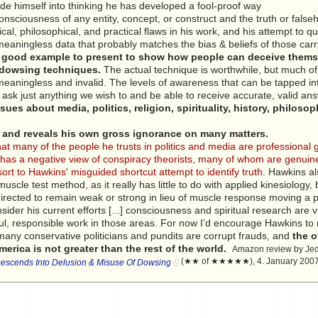
de himself into thinking he has developed a fool-proof way
consciousness of any entity, concept, or construct and the truth or fals
cal, philosophical, and practical flaws in his work, and his attempt to qu
 meaningless data that probably matches the bias & beliefs of those car
a good example to present to show how people can deceive them
 dowsing techniques.
The actual technique is worthwhile, but much o
y meaningless and invalid. The levels of awareness that can be tapped i
ask just anything we wish to and be able to receive accurate, valid an
ues about media, politics, religion, spirituality, history, philosop
 and reveals his own gross ignorance on many matters.
 many of the people he trusts in politics and media are professional g
has a negative view of conspiracy theorists, many of whom are genuine
sort to Hawkins' misguided shortcut attempt to identify truth.
Hawkins als
 muscle test method, as it really has little to do with applied kinesiology,
irected to remain weak or strong in lieu of muscle response moving a 
ider his current efforts [...] consciousness and spiritual research are 
ul, responsible work in those areas. For now I'd encourage Hawkins to
, many conservative politicians and pundits are corrupt frauds, and
the o
rica is not greater than the rest of the world.
Amazon review by Jed
(★★ of ★★★★★), 4. January 200
escends Into Delusion & Misuse Of Dowsing