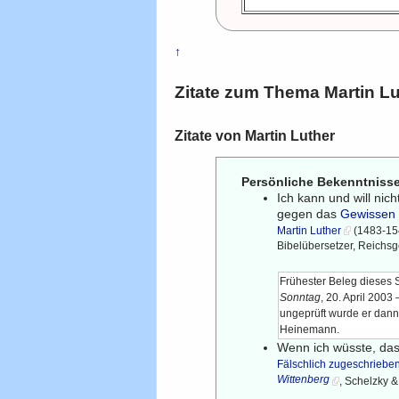
↑
Zitate zum Thema
Martin L
Zitate von Martin Luther
Persönliche Bekenntniss
Ich kann und will nich
gegen das
Gewissen
Martin Luther
(1483-154
Bibelübersetzer, Reichsg
Frühester Beleg dieses S
Sonntag
, 20. April 200
ungeprüft wurde er dann
Heinemann.
Wenn ich wüsste, d
Fälschlich zugeschriebe
Wittenberg
, Schelzky &