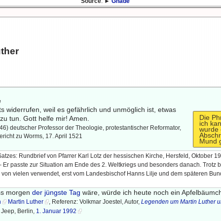
Source
: ►
Gnade
uther
e
ts widerrufen, weil es gefährlich und unmöglich ist, etwas
Die Phr
zu tun. Gott helfe mir! Amen.
ich kan
6) deutscher Professor der Theologie, protestantischer Reformator,
wurde 
Abschr
ericht zu Worms, 17. April 1521
Mund 
atzes: Rundbrief von Pfarrer Karl Lotz der hessischen Kirche, Hersfeld, Oktober 1
3 – Er passte zur Situation am Ende des 2. Weltkriegs und besonders danach. Trotz
 von vielen verwendet, erst vom Landesbischof Hanns Lilje und dem späteren Bu
ass morgen
der jüngste Tag
wäre, würde ich heute noch ein Apfelbäumc
n
Martin Luther
, Referenz: Volkmar Joestel, Autor,
Legenden um Martin Luther u
 Jeep, Berlin,
1. Januar 1992