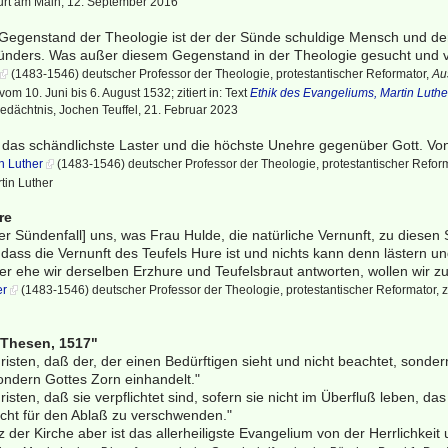
urt am Main, 12. September 2016
 Gegenstand der Theologie ist der der Sünde schuldige Mensch und der
ünders. Was außer diesem Gegenstand in der Theologie gesucht und ver
(1483-1546) deutscher Professor der Theologie, protestantischer Reformator,
Au
vom 10. Juni bis 6. August 1532; zitiert in: Text
Ethik des Evangeliums, Martin Luthe
ächtnis, Jochen Teuffel, 21. Februar 2023
 das schändlichste Laster und die höchste Unehre gegenüber Gott. Von ih
n Luther
(1483-1546) deutscher Professor der Theologie, protestantischer Reformat
rtin Luther
re
der Sündenfall] uns, was Frau Hulde, die natürliche Vernunft, zu diese
, dass die Vernunft des Teufels Hure ist und nichts kann denn lästern u
ber ehe wir derselben Erzhure und Teufelsbraut antworten, wollen wir 
er
(1483-1546) deutscher Professor der Theologie, protestantischer Reformator, zit
 Thesen, 1517"
isten, daß der, der einen Bedürftigen sieht und nicht beachtet, sondern
ondern Gottes Zorn einhandelt."
isten, daß sie verpflichtet sind, sofern sie nicht im Überfluß leben, da
icht für den Ablaß zu verschwenden."
der Kirche aber ist das allerheiligste Evangelium von der Herrlichkeit