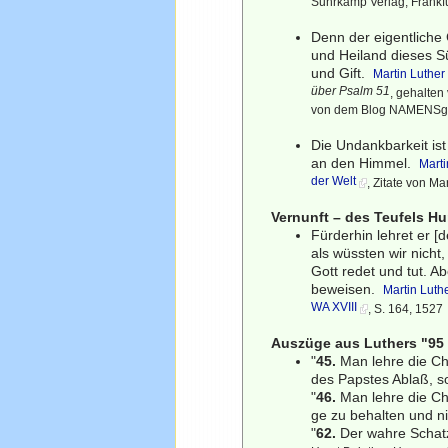
Suhrkamp Verlag, Frankf
Denn der eigentliche
und Heiland dieses S
und Gift.
Martin Luther
über Psalm 51
, gehalten 
von dem Blog NAMENSged
Die Undankbarkeit ist
an den Himmel.
Marti
der Welt
, Zitate von Ma
Vernunft – des Teufels Hu
Fürderhin lehret er [
als wüssten wir nicht
Gott redet und tut. A
beweisen.
Martin Luth
WA XVIII
, S. 164, 1527
Auszüge aus Luthers "95
"
45.
Man lehre die Chr
des Papstes Ablaß, s
"
46.
Man lehre die Chr
ge zu behalten und n
"
62.
Der wahre Schatz 