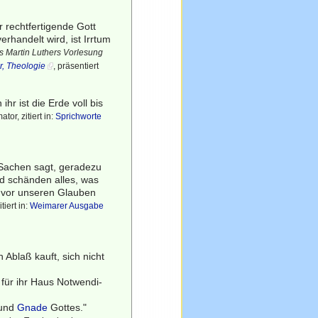
 rechtfertigende Gott
handelt wird, ist Irrtum
s Martin Luthers Vorlesung
r, Theologie
, präsentiert
r ist die Erde voll bis
or, zitiert in:
Sprichworte
n Sachen sagt, geradezu
nd schänden alles, was
zuvor unseren Glauben
iert in:
Weimarer Ausgabe
 Ablaß kauft, sich nicht
s für ihr Haus Notwendi-
 und
Gnade
Gottes."