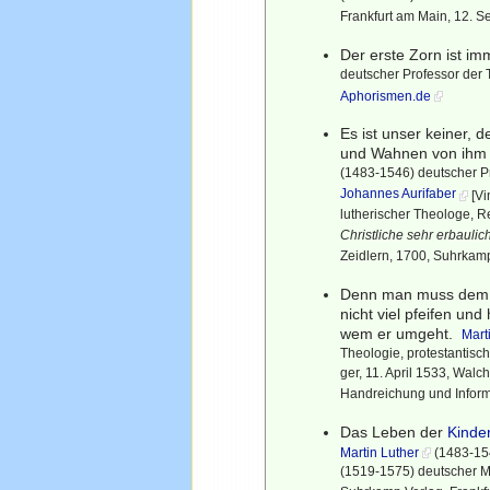
Frankfurt am Main, 12. 
Der erste Zorn ist im
deutscher Professor der T
Aphorismen.de
Es ist unser keiner, 
und Wahnen von ihm 
(1483-1546) deutscher Pr
Johannes Aurifaber
[Vi
lutherischer Theologe, R
Christliche sehr erbauli
Zeidlern, 1700, Suhrkam
Denn man muss dem T
nicht viel pfeifen und
wem er umgeht.
Mart
Theologie, protestantisch
ger, 11. April 1533, Walc
Handreichung und Informa
Das Leben der
Kinder
Martin Luther
(1483-154
(1519-1575) deutscher M