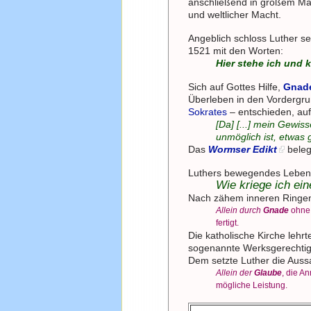
anschließend in großem Maß
und weltlicher Macht.
Angeblich schloss Luther s
1521 mit den Worten:
Hier stehe ich und 
Sich auf Gottes Hilfe,
Gnad
Überleben in den Vordergrun
Sokrates
– entschieden, au
[Da] [...] mein Gewis
unmöglich ist, etwas
Das
Wormser Edikt
beleg
Luthers bewegendes Lebe
Wie kriege ich ei
Nach zähem inneren Ringen
Allein durch
Gnade
ohne 
fertigt.
Die katholische Kirche leh
sogenannte Werksgerechtigk
Dem setzte Luther die Aus
Allein der
Glaube
, die A
mögliche Leistung.