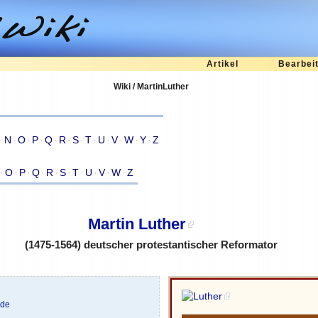
Artikel
Bearbei
Wiki / MartinLuther
·
N
·
O
·
P
·
Q
·
R
·
S
·
T
·
U
·
V
·
W
·
Y
·
Z
·
O
·
P
·
Q
·
R
·
S
·
T
·
U
·
V
·
W
·
Z
Martin Luther
(1475-1564) deutscher protestantischer Reformator
ade