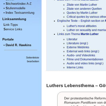
•
S
tichwortindex A-Z
Zitate von Martin Luther
•
S
tufenmodelle
Zitate von anderen Quellen
•
I
ndex Textsammlung
Quotes by Martin Luther
Critical quotes by various othe
Linksammlung
Englische Texte – English section on
L
ink-Tipps
Luther's moral attitudes
S
ervice Links
Luther on sexuality and marri
Links zum Thema
Martin Luther
Portale
Literatur
Literature (engl.)
•
David R. Hawkins
Externe Weblinks
External web links (engl.)
Audio- und Videolinks
Seitenleiste
Filme und Dokumentationen
bearbeiten
Audio and video links (engl.)
Interne Links
Luthers Lebensthema – Göt
Der protestantische Refor
Romanum Pontificem
von d