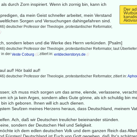
 als durch Zorn inspiriert. Wenn ich zornig bin, kann ich
Der ad
Wutbür
 predigen, da mein Geist schneller arbeitet, mein Verstand
kanalis
Aktivi
e weltlichen Sorgen und Versuchungen dahingefahren sind.
6) deutscher Professor der Theologie, protestantischer Reformator,
ch, sondern leben und die Werke des Herrn verkünden. [Psalm]
6) deutscher Professor der Theologie, protestantischer Reformator, laut Überlief
 in der
; zitiert in:
Veste Coburg
entdeckerstorys.de
Maul auf! Hör bald auf!
6) deutscher Professor der Theologie, protestantischer Reformator, zitiert in:
Apho
lassen; ich muss mich sorgen um das arme, elende, verlassene, veracht
dem ich ja kein Arges, sondern alles Gute gönne, als ich schuldig bin m
in ich geboren. Ihnen will ich auch dienen.
gstem Seufzen meines Herzens heraus, dass Deutschland, meinem Vat
 helfen. Ach, daß wir Deutschen treulicher beieinander stünden.
eine, sondern der Deutschen Heil und Seligkeit.
öchte ich dem edlen deutschen Volk und dem ganzen Reich das Aller
und Fürsten! Deutschland ist Euch von Gott gegeben, daß Ihr's schätze