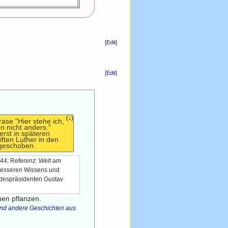
[Edit]
[Edit]
(↓)
ase "Hier stehe ich,
n nicht anders."
erst in späteren
iften Luther in den
geschoben.
944; Referenz:
Welt am
 besseren Wissens und
ndespräsidenten Gustav
hen pflanzen.
nd andere Geschichten aus