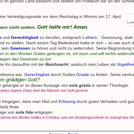
 im ganzen Land bekannt und stellten ein Politikum dar an der Scheid
eine Verteidigungsrede vor dem Reichstag in Worms am 17. April
Luthe
Gott helfe mir! Amen.
kann nicht anders.
e
und
Gerechtigkeit
zu berufen, entsprach
Luthers
Gesinnung, statt
d zu stellen. Nach einem Tag Bedenkzeit hatte er sich – so wie auch d
f sein
Gewissen
zu hören und nicht zu widerrufen. Seine Begründung 
sen in den Worten Gottes gefangen ist, ich kann und will nichts widerruf
 gegen das Gewissen zu tun.
te ihn daraufhin mit der
Reichsacht
, wodurch sein Leben als
Vogelfrei
nsthema war,
Gerechtigkeit
durch Gottes
Gnade
zu finden. Seine zentra
nen gnädigen Gott?
 gelangte er zu dieser Aussage von
sola gratia
in seiner Theologie:
jedes eigene Zutun wird der Mensch von Gott gerecht-
rte hingegen, dass man Heil und
Erlösung
durch gutes Verhalten und gut
eit) finde.
sage von
sola fide
entgegen:
nnahme des Wortes Gottes in Christus, was ein Gnadengeschenk ist, erlangt das He