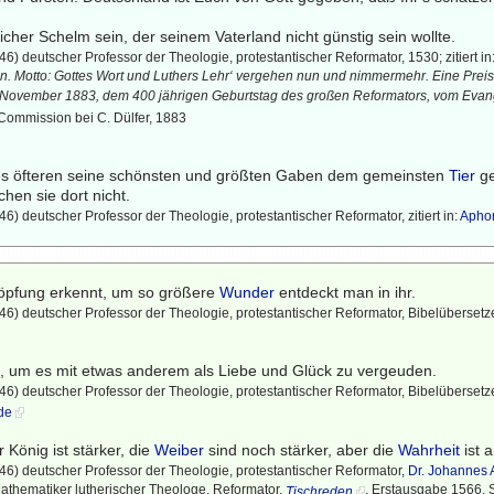
cher Schelm sein, der seinem Vaterland nicht günstig sein wollte.
6) deutscher Professor der Theologie, protestantischer Reformator, 1530; zitiert i
. Motto: Gottes Wort und Luthers Lehr‘ vergehen nun und nimmermehr. Eine Preiss
November 1883, dem 400 jährigen Geburtstag des großen Reformators, vom Evan
n Commission bei C. Dülfer, 1883
des öfteren seine schönsten und größten Gaben dem gemeinsten
Tier
ge
hen sie dort nicht.
6) deutscher Professor der Theologie, protestantischer Reformator, zitiert in:
Apho
höpfung erkennt, um so größere
Wunder
entdeckt man in ihr.
6) deutscher Professor der Theologie, protestantischer Reformator, Bibelübersetzer,
z, um es mit etwas anderem als Liebe und Glück zu vergeuden.
) deutscher Professor der Theologie, protestantischer Reformator, Bibelübersetzer, 
.de
r König ist stärker, die
Weiber
sind noch stärker, aber die
Wahrheit
ist 
6) deutscher Professor der Theologie, protestantischer Reformator,
Dr. Johannes 
athematiker lutherischer Theologe, Reformator,
, Erstausgabe 1566, 
Tischreden