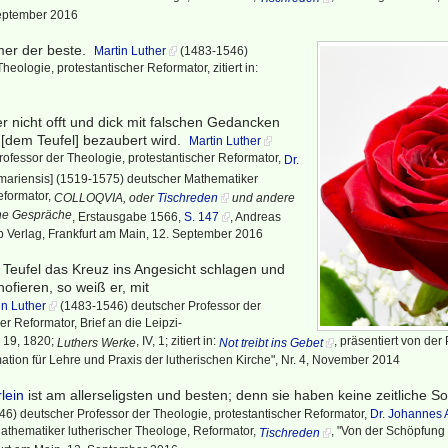
September 2016
mer der beste.
Martin Luther
(1483-1546)
heologie, protestantischer Reformator, zitiert in:
der nicht offt und dick mit falschen Gedancken
[dem Teufel] bezaubert wird.
Martin Luther
ofessor der Theologie, protestantischer Reformator,
Dr.
mariensis] (1519-1575) deutscher Mathematiker
eformator,
COLLOQVIA, oder
Tischreden
und andere
che Gespräche
, Erstausgabe 1566,
S. 147
, Andreas
p Verlag, Frankfurt am Main, 12. September 2016
eufel das Kreuz ins Angesicht schlagen und
 hofieren, so weiß er, mit
in Luther
(1483-1546) deutscher Professor der
er Reformator, Brief an die Leipzi-
h 19, 1820;
, IV, 1; zitiert in:
, präsentiert von der
Luthers Werke
Not treibt ins Gebet
tion für Lehre und Praxis der lutherischen Kirche", Nr. 4, November 2014
lein
ist am allerseligsten und besten; denn sie haben keine zeitliche S
6) deutscher Professor der Theologie, protestantischer Reformator,
Dr. Johannes 
athematiker lutherischer Theologe, Reformator,
, "Von der Schöpfung
Tischreden