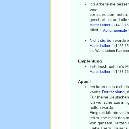
Ich arbeite nie besser
bes-
ser schreiben, beten,
geschärft ist und all
Martin Luther
(1483-154
zitiert in:
Aphorismen.de
Nicht
sterben
werde i
Martin Luther
(1483-154
die Wand seiner Kammer
Empfehlung
Tritt frisch auf! Tu's 
Martin Luther
(1483-154
Appell
Ich kann es ja nicht 
kaufte
Deutschland
, 
Für meine Deutschen b
Ich wünsche aus inni
holfen werde.
Einigkeit könnte viel
Ich suche nicht das m
Von ganzem Herzen m
Liebe Herrn, Kaiser 