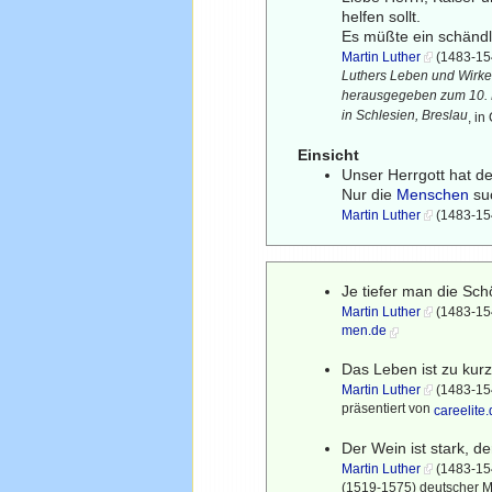
helfen sollt.
Es müßte ein schändli
Martin Luther
(1483-154
Luthers Leben und Wirken
herausgegeben zum 10. 
in Schlesien, Breslau
, i
Einsicht
Unser Herrgott hat 
Nur die
Menschen
suc
Martin Luther
(1483-154
Je tiefer man die Sc
Martin Luther
(1483-154
men.de
Das Leben ist zu kur
Martin Luther
(1483-1546
präsentiert von
careelite
Der Wein ist stark, de
Martin Luther
(1483-154
(1519-1575) deutscher M