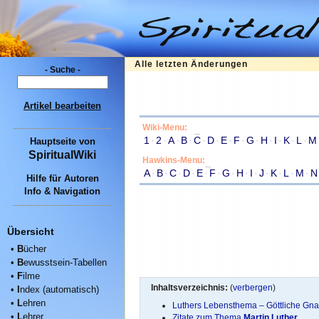
Alle letzten Änderungen
- Suche -
Artikel bearbeiten
Wiki-Menu:
1
·
2
·
A
·
B
·
C
·
D
·
E
·
F
·
G
·
H
·
I
·
K
·
L
·
M
Hauptseite
von
SpiritualWiki
Hawkins-Menu:
A
·
B
·
C
·
D
·
E
·
F
·
G
·
H
·
I
·
J
·
K
·
L
·
M
·
N
Hilfe für Autoren
Info & Navigation
Übersicht
•
B
ücher
•
B
ewusstsein-Tabellen
•
F
ilme
Inhaltsverzeichnis:
(
verbergen
)
•
I
ndex (automatisch)
•
L
ehren
Luthers Lebensthema – Göttliche Gn
•
L
ehrer
Zitate zum Thema
Martin Luther