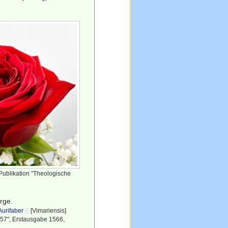
 Publikation "Theologische
orge.
Aurifaber
[Vimariensis]
 57", Erstausgabe 1566,