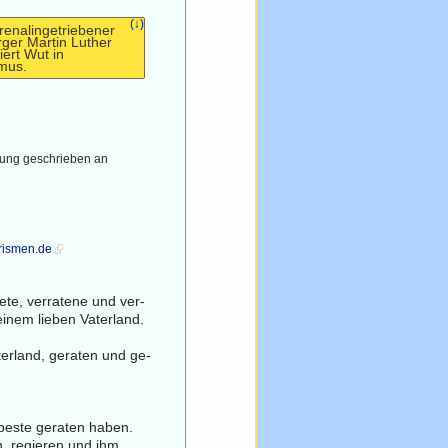
(↓)
renalingetriebener
ger Martin Luther
iert Wut in
smus.
erung geschrieben an
rismen.de
ete, verratene und ver-
einem lieben Vaterland.
erland, geraten und ge-
beste geraten haben.
n, regieren und ihm