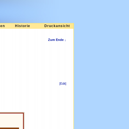
ten
Historie
Druckansicht
Zum Ende ↓
[Edit]