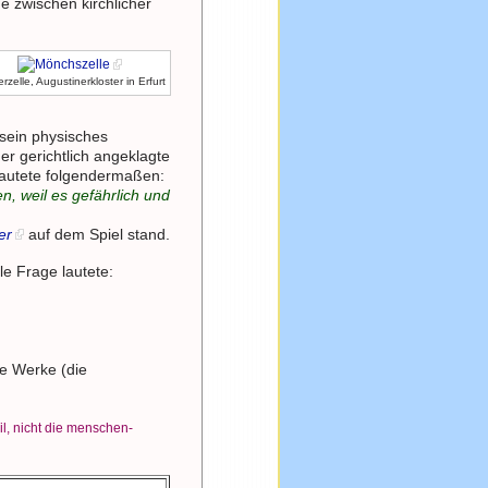
e zwischen kirchlicher
rzelle, Augustinerkloster in Erfurt
 sein physisches
er gerichtlich angeklagte
lautete folgendermaßen:
en, weil es gefährlich und
er
auf dem Spiel stand.
le Frage lautete:
e Werke (die
il, nicht die menschen-