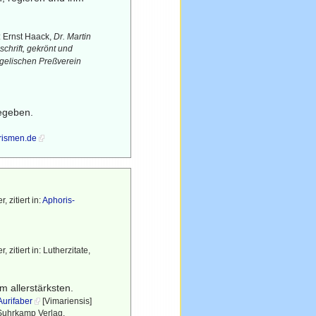
n: Ernst Haack,
Dr. Martin
chrift, gekrönt und
gelischen Preßverein
geben.
rismen.de
 zitiert in:
Aphoris-
zitiert in: Lutherzitate,
am allerstärksten.
Aurifaber
[Vimariensis]
Suhrkamp Verlag,