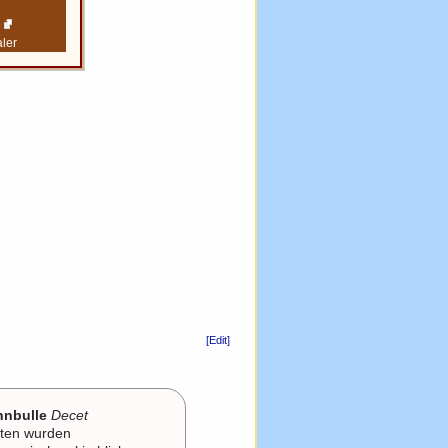
e
ler
[Edit]
nnbulle
Decet
ften wurden