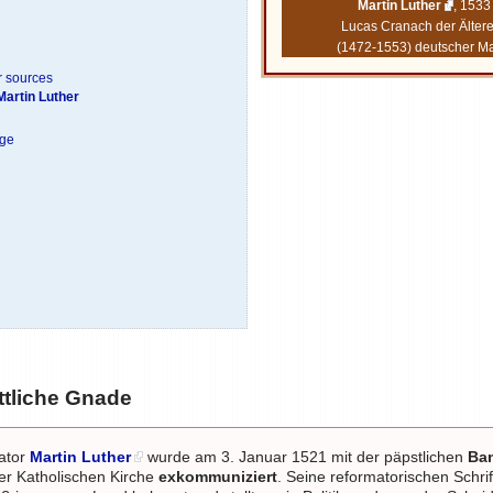
Martin Luther
, 1533
Lucas Cranach der Älter
(1472-1553) deutscher Ma
r sources
Martin Luther
age
tliche Gnade
mator
Martin Luther
wurde am 3. Januar 1521 mit der päpstlichen
Ba
er Katholischen Kirche
exkommuniziert
. Seine reformatorischen Schri