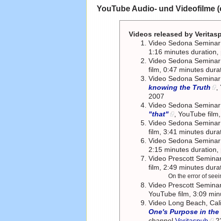
YouTube Audio- und Videofilme (e
Videos released by Verita
Video Sedona Semina
1:16 minutes duration
Video Sedona Semina
film, 0:47 minutes dur
Video Sedona Semina
knowing the Truth
,
2007
Video Sedona Semina
"that"
, YouTube film
Video Sedona Semina
film, 3:41 minutes dur
Video Sedona Semina
2:15 minutes duration
Video Prescott Semina
film, 2:49 minutes dur
On the error of see
Video Prescott Semina
YouTube film, 3:09 min
Video Long Beach, Cal
One's Purpose in the
channel
Veritaspub
22