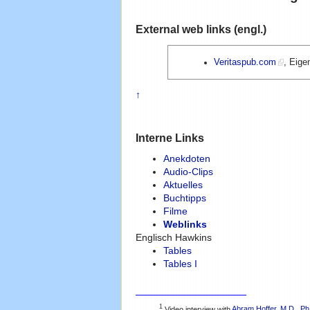
External web links (engl.)
Veritaspub.com
, Eige
↑
Interne Links
Anekdoten
Audio-Clips
Aktuelles
Buchtipps
Filme
Weblinks
Englisch Hawkins
Tables
Tables I
1
Video interview with
Abram Hoffer, M.D., Ph