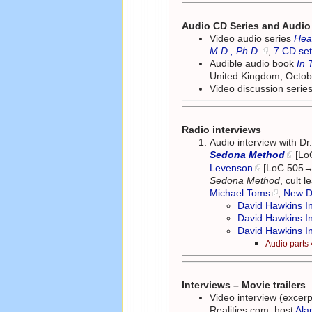
Audio CD Series and Audi
Video audio series
Hea
M.D., Ph.D.
,
7 CD se
Audible audio book
In 
United Kingdom, Octo
Video discussion serie
Radio interviews
Audio interview with 
Sedona Method
[LoC
Levenson
[LoC 505→1
Sedona Method
, cult 
Michael Toms
,
New D
David Hawkins I
David Hawkins I
David Hawkins I
Audio parts
Interviews – Movie trailers
Video interview (excer
Realities.com, host
Ala