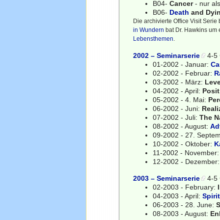
B04-
Cancer
- nur al
B06-
Death
and Dyi
Die archivierte Office Visit Se
in Wundern
bat Dr. Hawkins um
Lebensthemen
.
2002 – Seminarserie
4-5 
01-2002 - Januar:
Ca
02-2002 - Februar:
R
03-2002 - März:
Leve
04-2002 - April:
Posit
05-2002 - 4. Mai:
Per
06-2002 - Juni:
Reali
07-2002 - Juli:
The Na
08-2002 - August:
Ad
09-2002 - 27. Septe
10-2002 - Oktober:
K
11-2002 - November
12-2002 - Dezember
2003 – Seminarserie
4-5 
02-2003 - February:
04-2003 - April:
Spiri
06-2003 - 28. June:
S
08-2003 - August:
En