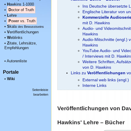
•
H
awkins 1-1000
Ins Deutsche übersetzte L
•
D
octor of Truth
Englische Literatur von u
•
L
ehre
Kommerzielle Audioseri
•
P
ower vs. Truth
mit D. Hawkins
•
S
kala
des Bewusstseins
Audio- und Videomitschnit
•
V
eröffentlichungen
Hawkins
•
W
eblinks
Audio-Mitschnitte (engl.) 
•
Z
itate, Lehrsätze,
Hawkins
Empfehlungen
YouTube Audio- und Videof
/ Interviews mit D. Hawkin
•
Autorenliste
Weitere Schriften, Aufsät
von D. Hawkins
Portale
Links zu
Veröffentlichungen
vo
•
Wiki
External web links (engl.)
Interne Links
Seitenleiste
bearbeiten
Veröffentlichungen
von Davi
Hawkins' Lehre – Bücher