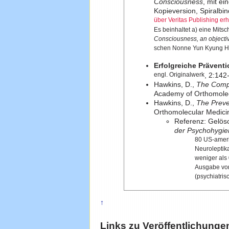
Consciousness
, mit e
Kopieversion, Spiralbi
über Veritas Publishing erhä
Es beinhaltet a) eine Mitsc
Consciousness, an objecti
schen Nonne Yun Kyung Hu
Erfolgreiche Prävent
engl. Originalwerk
, 2:142
Hawkins, D.,
The Compl
Academy of Orthomolecu
Hawkins, D.,
The Preve
Orthomolecular Medici
Referenz: Gelös
der Psychohygi
80 US-ameri
Neuroleptik
weniger als
Ausgabe vo
(psychiatris
↑
Links zu
Veröffentlichunge