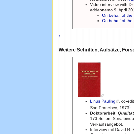
Video interview with D
addeonemo 9. April 20
On behalf of the
On behalf of the
↑
Weitere Schriften, Aufsätze, Fo
Linus Pauling
, co-edi
1
San Francisco, 1973
Doktorarbeit
:
Qualita
173 Seiten, Spiralbind
Verkaufsangebot.
Interview mit David R.