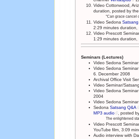
Video Cottonwood, Ar
duration, posted by t
"Can grace cancel 
Video Sedona
Satsan
2:29 minutes duration
Video Prescott Semina
1:29 minutes duration
Seminars (Lectures)
Video Sedona Semina
Video Sedona Semina
6. December 2008
Archival Office Visit Se
Video Seminar/Satsan
Video Sedona Semina
2004
Video Sedona Semina
Sedona
Satsang Q&A
MP3 audio
, posted b
The enlightened sta
Video Prescott Semina
YouTube film, 3:09 min
Audio interview with D