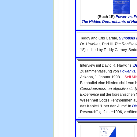
(Buch 1E)
Power vs. F
The Hidden Determinants of H
Teddy and Otis Carnie,
Synopsis 
Dr. Hawkins
; Part III.
The Realizati
18), edited by Teddy Carney, Sed
Interview mit David R. Hawkins,
Di
Zusammenfassung von
Power vs.
Arizona, 1. Januar 1998
Seit Mit
Beinhaltet eine Niederschrift von
Consciousness, an objective stud
Experience
mit der koreanischen 
Wesenheit Gottes. (entnommen a
das Kapitel "Über den Autor" in
Di
Research", gefilmt ~1996, veröffen