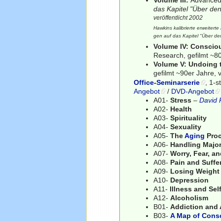
Volume III:
Advanced 
das Kapitel "Über den
veröffentlicht 2002
Hawkins kalibrierte erweiterte
gen auf das Kapitel "Über de
Volume IV: Conscio
Research, gefilmt ~80
Volume V: Undoing t
gefilmt ~90er Jahre, 
Office-Seminarserie
, 1-
Angebot
/
DVD-Angebot
A01-
Stress
–
David 
A02-
Health
A03-
Spirituality
A04-
Sexuality
A05-
The
Aging
Pro
A06-
Handling Major
A07-
Worry, Fear, a
A08-
Pain and Suffe
A09-
Losing Weight
A10-
Depression
A11-
Illness and Sel
A12-
Alcoholism
B01-
Addiction and
B03-
A Map of Cons