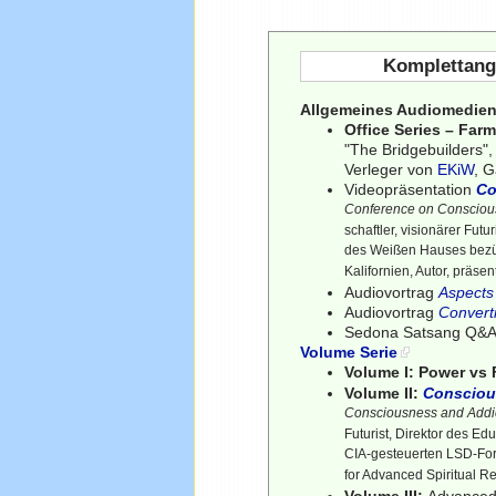
Komplettang
Allgemeines Audiomedien
Office Series – Far
"The Bridgebuilders"
Verleger von
EKiW
, 
Videopräsentation
Co
Conference on Consciou
schaftler, visionärer Fut
des Weißen Hauses bezüg
Kalifornien, Autor, präse
Audiovortrag
Aspects 
Audiovortrag
Convert
Sedona Satsang Q&
Volume Serie
Volume I: Power vs 
Volume II:
Consciou
Consciousness and Addi
Futurist, Direktor des E
CIA-gesteuerten LSD-For
for Advanced Spiritual R