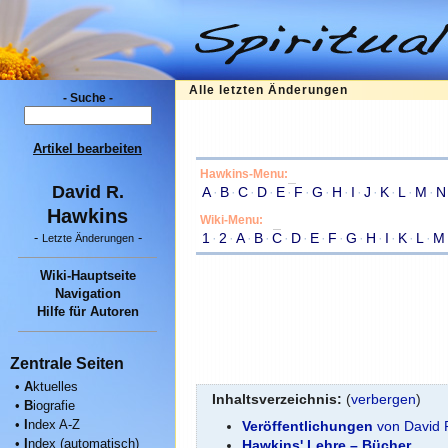
Alle letzten Änderungen
- Suche -
Artikel bearbeiten
Hawkins-Menu:
David R.
A
·
B
·
C
·
D
·
E
·
F
·
G
·
H
·
I
·
J
·
K
·
L
·
M
·
N
Hawkins
Wiki-Menu:
1
·
2
·
A
·
B
·
C
·
D
·
E
·
F
·
G
·
H
·
I
·
K
·
L
·
M
-
-
Letzte Änderungen
Wiki-Hauptseite
Navigation
Hilfe für Autoren
Zentrale Seiten
•
A
ktuelles
Inhaltsverzeichnis:
(
verbergen
)
•
B
iografie
•
I
ndex A-Z
Veröffentlichungen
von David R
•
I
ndex (automatisch)
Hawkins' Lehre – Bücher