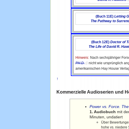
(Buch 11E)
Letting G
The Pathway to Surren
(Buch 12E)
Doctor of T
The Life of David R. Haw
Hinweis:
Nach sechsjähriger For
PH.D.
nicht wie ursprünglich an
amerikanischen Hay House Verlag
↑
Kommerzielle Audioserien und H
Power vs. Force. Th
1. Audiobuch
mit de
Minuten, undatiert
Über Bewertungen
hohe vs. niedere