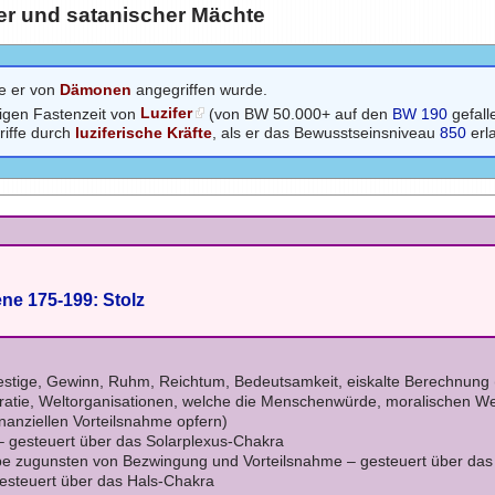
er und satanischer Mächte
ie er von
Dämonen
angegriffen wurde.
igen Fastenzeit von
Luzifer
(von BW 50.000+ auf den
BW 190
gefall
riffe durch
luziferische Kräfte
, als er das Bewusstseinsniveau
850
erla
ne 175-199: Stolz
Prestige, Gewinn, Ruhm, Reichtum, Bedeutsamkeit, eiskalte Berechnung (
ratie, Weltorganisationen, welche die Menschenwürde, moralischen We
inanziellen Vorteilsnahme opfern)
 – gesteuert über das Solarplexus-Chakra
ebe zugunsten von Bezwingung und Vorteilsnahme – gesteuert über da
gesteuert über das Hals-Chakra