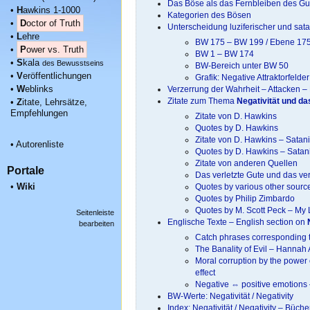
Das Böse als das Fernbleiben des Gu
•
H
awkins 1-1000
Kategorien des Bösen
•
D
octor of Truth
Unterscheidung luziferischer und sat
•
L
ehre
BW 175 – BW 199 / Ebene 175
•
P
ower vs. Truth
BW 1 – BW 174
•
S
kala
des Bewusstseins
BW-Bereich unter BW 50
•
V
eröffentlichungen
Grafik: Negative Attraktorfeld
•
W
eblinks
Verzerrung der Wahrheit – Attacken –
Zitate zum Thema
Negativität und d
•
Z
itate, Lehrsätze,
Empfehlungen
Zitate von D. Hawkins
Quotes by D. Hawkins
Zitate von D. Hawkins – Satani
•
Autorenliste
Quotes by D. Hawkins – Satanic
Zitate von anderen Quellen
Portale
Das verletzte Gute und das v
•
Wiki
Quotes by various other sourc
Quotes by Philip Zimbardo
Quotes by M. Scott Peck – My 
Seitenleiste
Englische Texte – English section on
bearbeiten
Catch phrases corresponding t
The Banality of Evil – Hannah 
Moral corruption by the power o
effect
Negative ⇔ positive emotions 
BW-Werte: Negativität / Negativity
Index: Negativität / Negativity – Büch