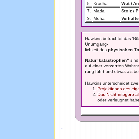
5.
Krodha
Wut / A
7.
Mada
Stolz / P
9.
Moha
Verhafte
Hawkins betrachtet das 'Bös
Unumgäng-
lichkeit des
physischen T
Natur"katastrophen"
sind
auf einer verzerrten Wahrn
rung führt und etwas als bös
Hawkins unterscheidet zwe
Projektionen des eig
Das Nicht-integere a
oder verleugnet hab
↑