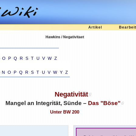
Artikel
Bearbei
Hawkins / Negativitaet
·
O
·
P
·
Q
·
R
·
S
·
T
·
U
·
V
·
W
·
Z
·
N
·
O
·
P
·
Q
·
R
·
S
·
T
·
U
·
V
·
W
·
Y
·
Z
Negativität
Mangel an Integrität, Sünde –
Das "Böse"
Unter BW 200