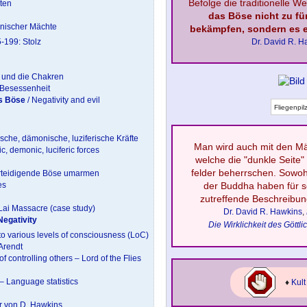
Befolge die traditionelle We
ten
das Böse nicht zu fü
anischer Mächte
bekämpfen, sondern es 
-199: Stolz
Dr. David R. H
er und die Chakren
 Besessenheit
as Böse
/ Negativity and evil
Fliegenpil
sche, dämonische, luziferische Kräfte
Man wird auch mit den Mäc
, demonic, luciferic forces
welche die
"dunkle Seite"
felder beherrschen. Sowohl
erteidigende Böse umarmen
es
der Buddha haben für s
zutreffende Beschreibun
Lai Massacre (case study)
Dr. David R. Hawkins
,
Negativity
Die Wirklichkeit des Göttli
o various levels of consciousness (LoC)
Arendt
f controlling others – Lord of the Flies
– Language statistics
♦
Kult
er von D. Hawkins