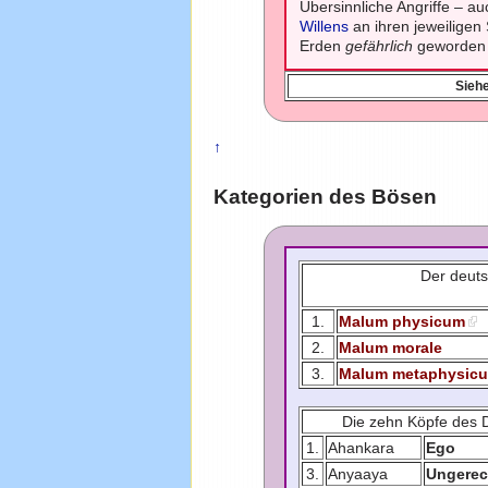
Übersinnliche Angriffe – a
Willens
an ihren jeweiligen
Erden
gefährlich
geworden 
Siehe
↑
Kategorien des Bösen
Der deuts
1.
Malum physicum
2.
Malum morale
3.
Malum metaphysic
Die zehn Köpfe des D
1.
Ahankara
Ego
3.
Anyaaya
Ungerech