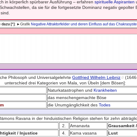
uch in körperlich spürbarer Ausführung – erfahren
spirituelle Aspiranten
 Schwachstellen, da sie für die fortgesetzte Dominanz negativ gepolter
sind.
 dazu [*]
: ►Grafik
Negative Attraktorfelder und deren Einfluss auf das Chakrasyst
che Philosoph und Universalgelehrte
Gottfried Wilhelm Leibniz
(1646
unterschied drei Kategorien von Mala, von Übeln [dem Bösen]:
Naturkatastrophen und
Krankheiten
das menschengemachte Böse
um
die Unumgänglichkeit des
Todes
ämons Ravana in der hinduistischen Religion stehen für zehn abträgli
2.
Amanavta
Grausamkeit /
tigkeit / Injustice
4.
Kama vasana
Lust