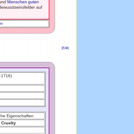
und
Menschen guten
 Bewusstseinsfelder auf
em
[Edit]
-1716)
che Eigenschaften
 Cruelty