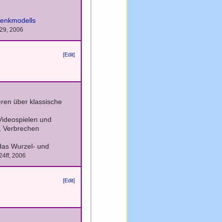
enkmodells
229, 2006
[Edit]
eren über klassische
Videospielen und
n, Verbrechen
das Wurzel- und
224ff, 2006
[Edit]