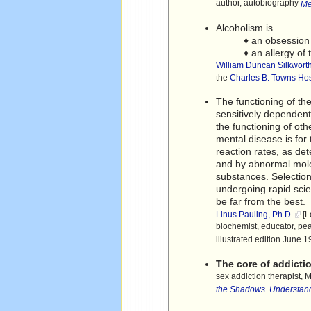
author, autobiography
Me
Alcoholism is
♦ an obsession
♦ an allergy of
William Duncan Silkworth
the
Charles B. Towns Hosp
The functioning of th
sensitively dependent
the functioning of oth
mental disease is fo
reaction rates, as det
and by abnormal mole
substances. Selection 
undergoing rapid scie
be far from the best.
Linus Pauling, Ph.D.
[L
biochemist, educator, pea
illustrated edition June 
The core of addicti
sex addiction therapist, 
the Shadows. Understand