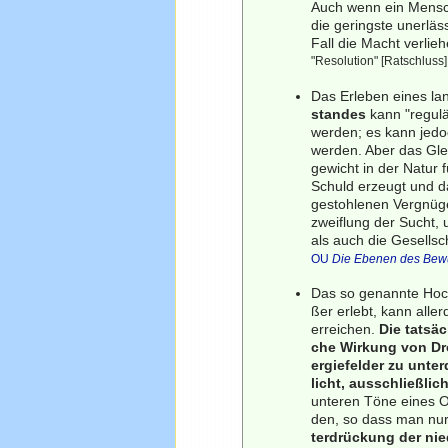
Auch wenn ein Mensch 
die geringste unerlä
Fall die Macht verlie
"Resolution" [Ratschluss
Das Erleben eines l
standes
kann "regulä
werden; es kann jed
werden. Aber das Gle
gewicht in der Natur 
Schuld erzeugt und da
gestohlenen Vergnüge
zweiflung der Sucht, 
als auch die Gesellsch
OU
Die Ebenen des Bew
Das so genannte Hoch
ßer erlebt, kann all
erreichen.
Die tatsäc
che Wirkung von Dro
ergiefelder zu unte
licht, ausschließlic
unteren Töne eines Or
den, so dass man nu
terdrückung der nie