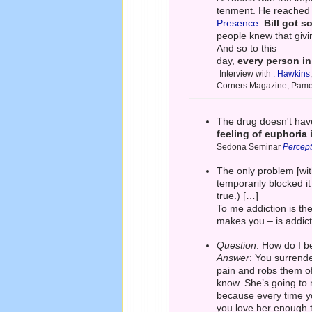
tenment. He reached a
Presence
.
Bill got s
people knew that givin
And so to this
day,
every person i
Interview with
. Hawkins
Corners Magazine, Pame
The drug doesn't have 
feeling of euphoria 
Sedona Seminar
Percepti
The only problem [with
temporarily blocked i
true.) […]
To me addiction is the
makes you – is addic
Question
: How do I b
Answer
: You surrende
pain and robs them of
know. She’s going to 
because every time yo
you love her enough to