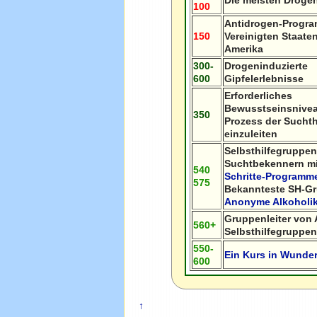
Die meisten Droge
100
Antidrogen-Progr
150
Vereinigten Staate
Amerika
300-
Drogeninduzierte
600
Gipfelerlebnisse
Erforderliches
Bewusstseinsnive
350
Prozess der Sucht
einzuleiten
Selbsthilfegruppe
Suchtbekennern m
540
Schritte-Programm
575
Bekannteste SH-G
Anonyme Alkoholik
Gruppenleiter von 
560+
Selbsthilfegruppe
550-
Ein Kurs in Wunde
600
↑