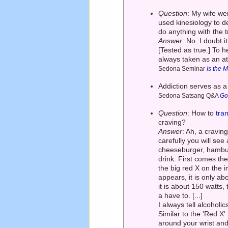
Question
: My wife wen
used kinesiology to de
do anything with the 
Answer
: No. I doubt i
[Tested as true.] To h
always taken as an at
Sedona Seminar
Is the 
Addiction serves as a
Sedona Satsang Q&A
Go
Question
: How to
tra
craving?
Answer
: Ah, a cravin
carefully you will see
cheeseburger, hamburg
drink. First comes the
the big red X on the i
appears, it is only abo
it is about 150 watts, 
a have to. [...]
I always tell alcohol
Similar to the 'Red X
around your wrist and