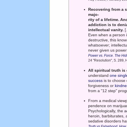
Recovering from a s
majo-
rity of a lifetime.
addiction is to den
intellectual vanity.
[
Even when a person in
destructive, this kno
whatsoever; intellectu
never given us power
Power vs. Force. The Hi
24 "Resolution", S. 289,
All spiritual truth i
understand
one singl
success
is to choose o
forgiveness or
kindne
from a "12 step" pro
From a medical viewpo
pendence on marijuan
Psychologically, the a
heroin, barbiturates,
sedative disorders h
Truth vs Falsehood. How t