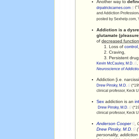
Another way to
defin
(*
drpatrickcarnes.com
and Addiction Profession
posted by Sexhelp.com, Y
Addiction is a dysr
glutamate (pleasur
of
decreased function
Loss of
control
Craving,
Persistent dru
Kevin McCauley, M.D.
,
Neuroscience of Addicti
Addiction [i.e. narcis
Drew Pinsky, M.D.
(*195
clinical professor, Keck
Sex
addiction is an
in
Drew Pinsky, M.D.
(*19
clinical professor, Keck
Anderson Cooper
,
Drew Pinsky, M.D.
(
personality, addiction