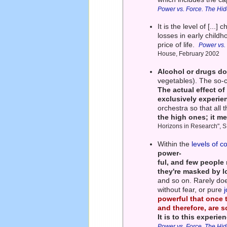
Power vs. Force. The Hi
It is the level of [...]
losses in early chil
price of life.
Power vs.
House, February 2002
Alcohol or drugs do 
vegetables). The so-c
The actual effect of
exclusively experie
orchestra so that all
the high ones; it me
Horizons in Research", 
Within the
levels of 
power-
ful, and few people
they're masked by l
and so on. Rarely doe
without fear, or pure
powerful that once 
and therefore, are s
It is to this experi
Power vs. Force. The Hi