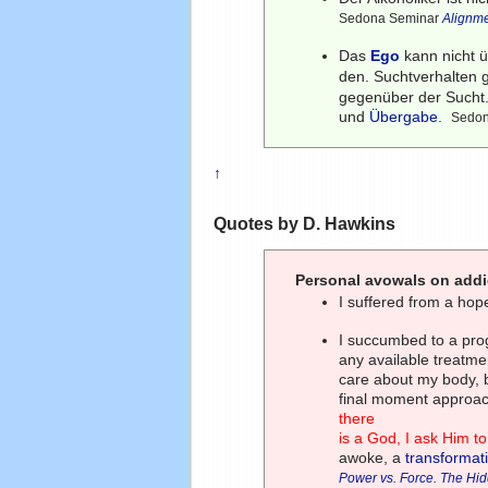
Sedona Seminar
Alignm
Das
Ego
kann nicht ü
den. Suchtverhalten g
gegenüber der Sucht.
und
Übergabe
.
Sedo
↑
Quotes by D. Hawkins
Personal avowals on addi
I suffered from a hop
I succumbed to a progr
any available treatmen
care about my body, 
final moment approach
there
is a God, I ask Him t
awoke, a
transformat
Power vs. Force. The Hi