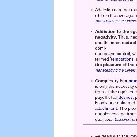
Addictions are not e
sible to the average n
Transcending the Levels
Addiction to the ego
negativity.
Thus, nega
and the inner
seducti
domi-
nance and control, whi
termed
'temptations'
a
the pleasure of the e
Transcending the Levels
Complexity is a
per
is only the necessity
from all the ego's enc
payoff of all
desires
, 
is only one gain, and
attachment
. The plea
enables escape from al
qualities.
Discovery of 
AA deals with the imp