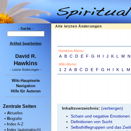
Alle letzten Änderungen
- Suche -
Artikel bearbeiten
Hawkins-Menu:
David R.
A
·
B
·
C
·
D
·
E
·
F
·
G
·
H
·
I
·
J
·
K
·
L
·
M
·
N
Hawkins
Wiki-Menu:
1
·
2
·
A
·
B
·
C
·
D
·
E
·
F
·
G
·
H
·
I
·
K
·
L
·
M
-
-
Letzte Änderungen
Wiki-Hauptseite
Navigation
Hilfe für Autoren
Zentrale Seiten
Inhaltsverzeichnis:
(
verbergen
)
•
A
ktuelles
Scham und negative Emotionen 
•
B
iografie
Definitionen von Sucht
•
I
ndex A-Z
Selbsthilfegruppen und das Zwö
•
I
ndex (automatisch)