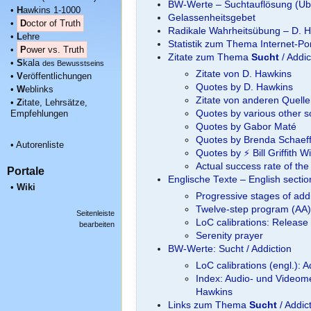
BW-Werte – Suchtauflösung (Übe
•
H
awkins 1-1000
Gelassenheitsgebet
•
D
octor of Truth
Radikale Wahrheitsübung – D. 
•
L
ehre
Statistik zum Thema Internet-P
•
P
ower vs. Truth
Zitate zum Thema
Sucht
/ Addic
•
S
kala
des Bewusstseins
Zitate von D. Hawkins
•
V
eröffentlichungen
Quotes by D. Hawkins
•
W
eblinks
Zitate von anderen Quell
•
Z
itate, Lehrsätze,
Empfehlungen
Quotes by various other 
Quotes by Gabor Maté
Quotes by Brenda Schaeff
•
Autorenliste
Quotes by ⚡ Bill Griffith W
Actual success rate of t
Portale
Englische Texte – English secti
•
Wiki
Progressive stages of add
Twelve-step program (AA)
Seitenleiste
LoC calibrations: Release
bearbeiten
Serenity prayer
BW-Werte: Sucht / Addiction
LoC calibrations (engl.): A
Index: Audio- und Videome
Hawkins
Links zum Thema
Sucht
/ Addic