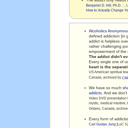
The addict only needs 
Benjamin D. Hill, Ph.D.
, 
How to Actually Change Yo
Alcoholics Anonymou
defined addiction [in 
addict is helpless over
rather challenging pos
empowerment of the sel
The addict didn't e
Every single one of u
heart is the separa
US American spiritual teac
Canada, archived by
CME
We have so much
sh
addicts
. And we don't
Video DVD presentation
mystic, medical intuitive,
Ontario, Canada, archiv
Every form of addicti
Carl Gustav Jung
[LoC 52