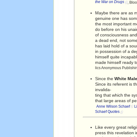
the War on Drugs
, Blo
Maybe there are as ma
genuine one has some
the most important me
do before on his una
of consciousness and 
a dead end, not some
has laid hold of a so
in possession of a de
himself quite incapabl
made himself ready to
lics Anonymous Publishin
Since the
White Mal
Since its referent is 
invalida-
ting that which the 
that large areas of 
Anne Wilson Schaef
L
Schaef Quotes
Like every great relig
press this revelation 