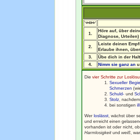
༺༻
Höre auf, über dei
1.
Diagnose, Urteilen)
Leiste deinen Emp
2.
Erlaube ihnen, übe
3.
Übe dich in der Ha
4.
Nimm sie ganz an
u
Die
vier Schritte zur Loslö
Sexueller Begi
Schmerzen
(wi
Schuld-
und
Sc
Stolz
, nachdem
bei sonstigen
i
Wer
loslässt
, wächst über s
und erreicht einen gelassen
vorhanden ist oder nicht, o
Harmlosigkeit
und
weiß
, wa