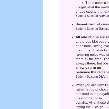
The alcoholic i
Forget what the matter
unaddicted to that en
Sedona Seminar
Alignm
Resentment
kills mo
Sedona Seminar
Transc
All addictions are 
and drugs blot out the
happiness, loving ev
the drugs. That didn't
rumbling noise was s
there all the time. Th
always there, but obs
allow you to ex-
perience the radianc
Sedona
Satsang Q&A
,
What you are unwillin
rather let go of choco
addicted to the payoff 
juice of that posi-
tionality. All of these
letting the juice go!
S