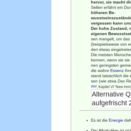
hervor, sie macht di
Selten erfährt ein D
höheren Be-
wusstseinszustände 
vergessen kann und
Der hohe Zustand, n
eigenen Bewusstsei
sen mangelt, um das 
(beispielsweise von e
den etwas eingetreten
Die meisten Menschen 
kennen, wenn sie sie 
nen geringsten gemei
die wahre
Essenz
ihr
stand tatsächlich die
sen (wie etwa
Das Rei
vior
, Kapitel VI "New Ho
Alternative Q
aufgefrischt
Es ist die
Energie
dahi
Der Alkoholiker ist ni