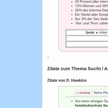
43 Prozent aller Inte
72% Männer und 28% 
35% des Internet-Dat
Ein Viertel aller Goo
Nur 3% der Sex-Seite
'Sex' und 'Porn' zähl
Quelle
: ► Artikel
↑
Zitate zum Thema
Sucht
/ A
Zitate von D. Hawkins
Siehe
Po
⚠ Achtung
Von einer einzigen 
heimtückischste Suc