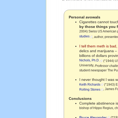
Personal avowals
Cigarettes cannot touch
by those things you f
2004) Swiss US American ps
studies
, author, present
I tell them meth is bad
delics and marijuana –
billions of dollars prov
Nichols, Ph.D.
(*1944) US
University,
Professor chall
student newspaper The Pu
I never thought I was w
Keith Richards
(*1943) En
, James F
Rolling Stones
Conclusions
Complete abstinence is
bishop of Hippo Regius, ch
Bruce Alexander
(*193