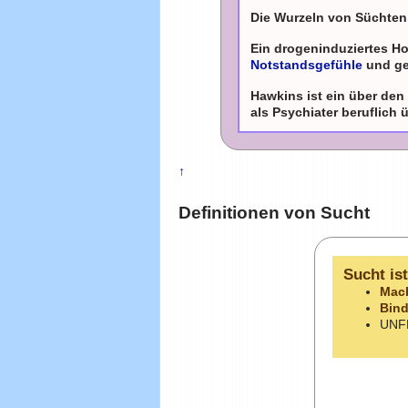
Die Wurzeln von Süchten 
Ein drogeninduziertes 
Notstandsgefühle
und gew
Hawkins ist ein über de
als Psychiater beruflich 
↑
Definitionen von Sucht
Sucht is
Mach
Bind
UNF