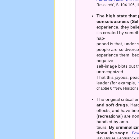
Research", S. 104-105, 
The high state that 
consciousness (Self
experience, they beli
it's created by someth
hap-
pened is that, under s
people are so divorce
experience them, beca
negative
self-image blots out t
unrecognized.
That this joyous, peac
leader (for example,
chapter 6 "New Horizons
The original critical e
and soft drugs
. Har
effects, and have been
(recreational) are non
handled by ama-
teurs.
By criminaliz
tional in scope.
Pow
Hay House, February 20