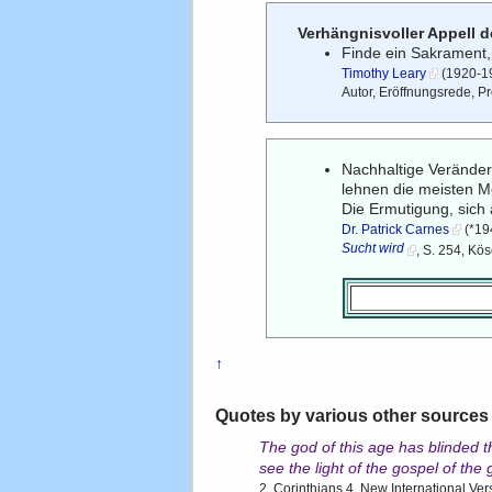
Verhängnisvoller Appell d
Finde ein Sakrament,
Timothy Leary
(1920-19
Autor, Eröffnungsrede, P
Nachhaltige Veränderu
lehnen die meisten M
Die Ermutigung, sich
Dr. Patrick Carnes
(*19
Sucht wird
, S. 254, Kö
↑
Quotes by various other sources
The god of this age has blinded t
see the light of the gospel of the
2. Corinthians 4, New International Ver