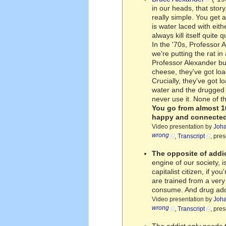
in our heads, that stor
really simple. You get a
is water laced with eith
always kill itself quite
In the '70s, Professor
we're putting the rat i
Professor Alexander bui
cheese, they've got load
Crucially, they've got 
water and the drugged w
never use it. None of 
You go from almost 1
happy and connected 
Video presentation by
Joha
wrong
,
Transcript
, pre
The opposite of addic
engine of our society,
capitalist citizen, if 
are trained from a ver
consume. And drug addic
Video presentation by
Joha
wrong
,
Transcript
, pre