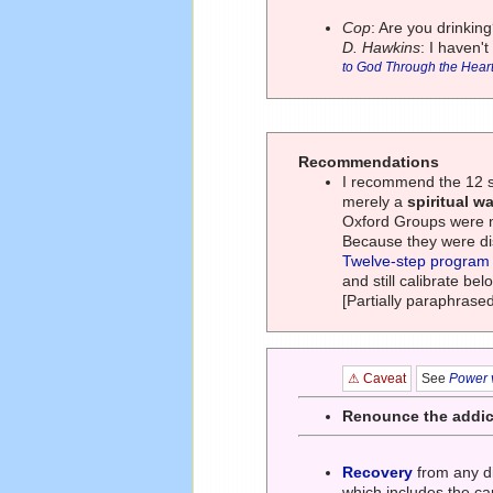
Cop
: Are you drinkin
D. Hawkins
: I haven't
to God Through the Hear
Recommendations
I recommend the 12 st
merely a
spiritual wa
Oxford Groups were n
Because they were dis
Twelve-step program
and still calibrate b
[Partially paraphrase
⚠ Caveat
See
Power v
Renounce the addict
Recovery
from any di
which includes the ca