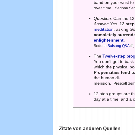
band on your wrist to
over time.
Sedona Se
Question
: Can the 12
Answer
: Yes.
12 step
meditation
, asking Go
completely surrender
enlightenment
.
Sedona
Satsang Q&A
,
The
Twelve-step pro
You don't get to bask
which the physical bo
Propensities tend to
the human di-
mension.
Prescott Se
12 step groups are th
day at a time, and a 
↑
Zitate von anderen Quellen