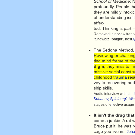
School of Medicine
: 
profoundly. People th
they are mildly intox
of understanding isn't
affec-
ted. Thinking is part 
Removed interview trans
"Showbiz Tonight", host
A
The Sedona Method
Reviewing or challeng
ting mind frame of th
digm
, they miss to i
missive social constr
childhood
trauma
resu
vey to recovering add
ship skills.
Audio interview with
Lin
Kohanov, Spielberg's Wa
stages of effective usag
It isn't the drug th
come a junkie. A rat 
Bruce put it: he was r
cage you live in.
Joha