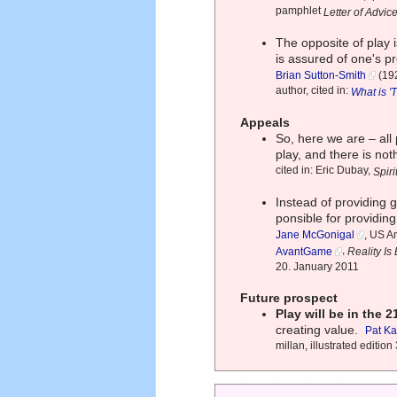
pamphlet
Letter of Advi
The opposite of play 
is assured of one's p
Brian Sutton-Smith
(192
author, cited in:
What is '
Appeals
So, here we are – all 
play, and there is no
cited in: Eric Dubay,
Spir
Instead of providing 
ponsible for providing
Jane McGonigal
, US A
,
AvantGame
Reality I
20. January 2011
Future prospect
Play will be in the 
creating value.
Pat K
millan, illustrated editi