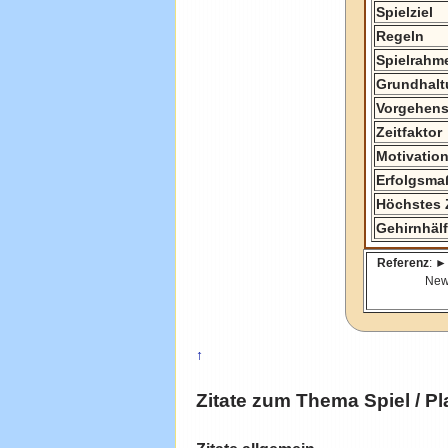
Spielziel
Regeln
Spielrahm
Grundhalt
Vorgehens
Zeitfaktor
Motivatio
Erfolgsma
Höchstes Z
Gehirnhälf
Referenz
: 
New 
↑
Zitate zum Thema
Spiel
/ Pl