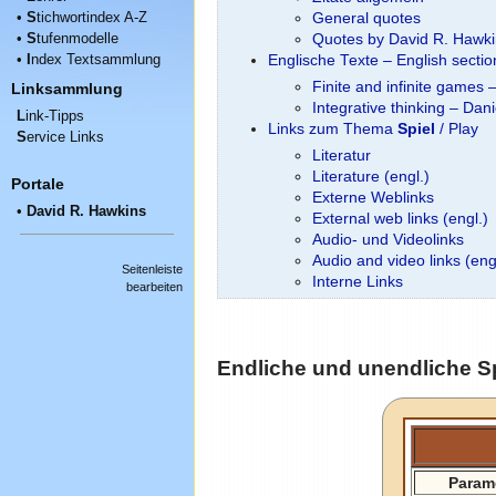
•
S
tichwortindex A-Z
General quotes
•
S
tufenmodelle
Quotes by David R. Hawk
•
I
ndex Textsammlung
Englische Texte – English secti
Finite and infinite games
Linksammlung
Integrative thinking – Dani
L
ink-Tipps
Links zum Thema
Spiel
/ Play
S
ervice Links
Literatur
Literature (engl.)
Portale
Externe Weblinks
•
David R. Hawkins
External web links (engl.)
Audio- und Videolinks
Audio and video links (eng
Seitenleiste
Interne Links
bearbeiten
Endliche und unendliche Sp
Param