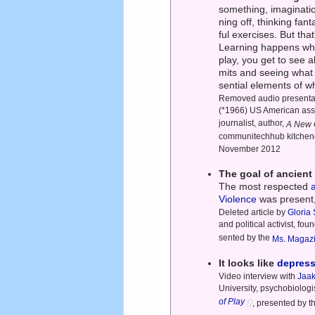
something, imaginati
ning off, thinking fant
ful exercises. But that
Learning happens when
play, you get to see a
mits and seeing what
sential elements of wh
Removed audio presenta
(*1966) US American asso
journalist, author,
A New C
communitechhub kitchener
November 2012
The goal of ancient
The most respected
Violence
was present, 
Deleted article by
Gloria
and political activist, fo
sented by the
Ms. Magaz
It looks like
depres
Video interview with
Jaak
University, psychobiologi
of Play
, presented by 