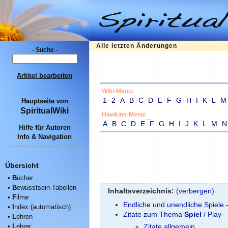
Alle letzten Änderungen
- Suche -
Artikel bearbeiten
Wiki-Menu:
1
·
2
·
A
·
B
·
C
·
D
·
E
·
F
·
G
·
H
·
I
·
K
·
L
·
M
Hauptseite
von
SpiritualWiki
Hawkins-Menu:
A
·
B
·
C
·
D
·
E
·
F
·
G
·
H
·
I
·
J
·
K
·
L
·
M
·
N
Hilfe für Autoren
Info & Navigation
Übersicht
•
B
ücher
•
B
ewusstsein-Tabellen
Inhaltsverzeichnis:
(
verbergen
)
•
F
ilme
Endliche und unendliche Spiele
•
I
ndex (automatisch)
Zitate zum Thema
Spiel
/ Play
•
L
ehren
•
L
ehrer
Zitate allgemein