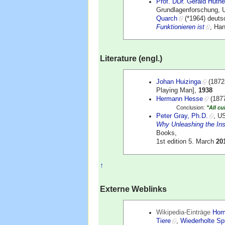
Prof. DDr. Gerald Hüthe
Grundlagenforschung, Un
Quarch
(*1964) deutsc
Funktionieren ist
, Ha
Literature (engl.)
Johan Huizinga
(1872-
Playing Man],
1938
Hermann Hesse
(1877
Conclusion:
"All cu
Peter Gray, Ph.D.
, U
Why Unleashing the Inst
Books,
1st edition 5. March
20
↑
Externe Weblinks
Wikipedia-Einträge
Hom
Tiere
,
Wiederholte Sp