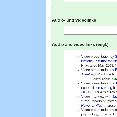
↑
Audio- und Videolinks
Audio and video links (engl.)
Video presentation by
S
National Institute for Pl
Play, aired May
2008
, 
Video presentation by
Theatre
, YouTube fil
Central insight:
"She
Video presentation by
nonprofit
forecasting
fi
2010
, 20:04 minutes 
Video interview with
Ja
State University, psych
Power of Play
, prese
Video presentation by
psychology, Bowling Gre