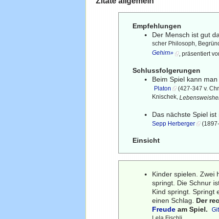
Zitate allgemein
Empfehlungen
Der Mensch ist gut d
scher Philosoph, Begründe
Gehirn»
, präsentiert 
Schlussfolgerungen
Beim Spiel kann man 
Platon
(427-347 v. Chr.
Knischek,
Lebensweisheit
Das nächste Spiel is
Sepp Herberger
(1897-
Einsicht
Kinder spielen. Zwei 
springt. Die Schnur i
Kind springt. Springt 
einen Schlag.
Der re
Freude
am Spiel.
Gi
Lela Fischli,