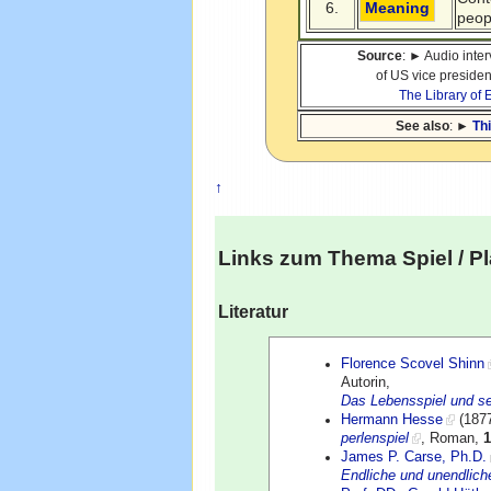
6.
Meaning
peop
Source
: ► Audio inte
of US vice preside
The Library o
See also
: ►
Th
↑
Links zum Thema
Spiel
/ P
Literatur
Florence Scovel Shinn
Autorin,
Das Lebensspiel und s
Hermann Hesse
(1877
perlenspiel
, Roman,
James P. Carse, Ph.D.
Endliche und unendlich