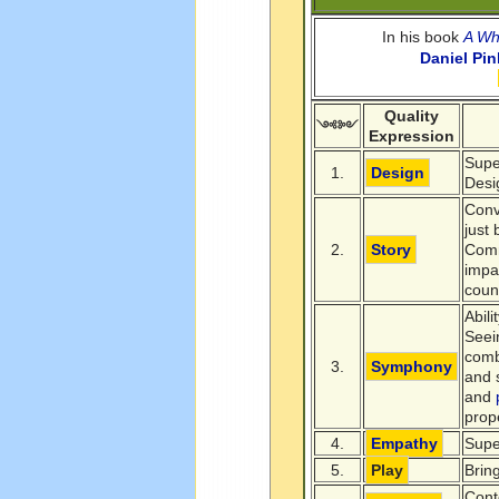
In his book
A Wh
Daniel Pin
Quality
༺༻
Expression
Supe
1.
Design
Desi
Conv
just
2.
Story
Comme
impa
count
Abili
Seei
comb
3.
Symphony
and s
and
prop
4.
Empathy
Supe
5.
Play
Brin
Cont