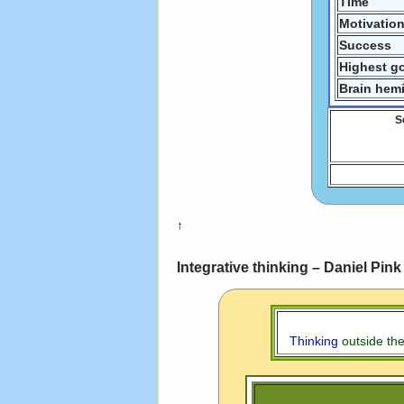
Time
Motivatio
Success
Highest g
Brain hem
S
↑
Integrative thinking – Daniel Pink
Thinking
outside the