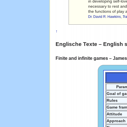
in developing self-lov
necessary to rest and
the functions of play
Dr. David R. Hawkins
,
Tr
↑
Englische Texte – English 
Finite and infinite games – Jame
Param
Goal of g
Rules
Game fra
Attitude
Approach