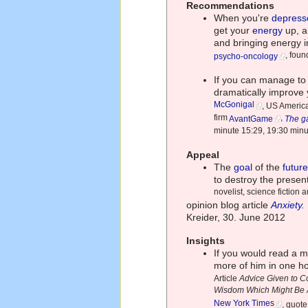
Recommendations
When you're
depress
get your
energy
up, a
and bringing energy i
, foun
psycho-oncology
If you can manage to
dramatically improve
McGonigal
, US America
firm
,
AvantGame
The ga
minute 15:29, 19:30 minu
Appeal
The
goal
of the
futur
to destroy the presen
novelist, science fiction 
opinion blog article
Anxiety.
Kreider, 30. June 2012
Insights
If you would read a m
more of him in one ho
Article
Advice Given to C
Wisdom Which Might Be 
New York Times
, quot