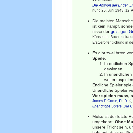
Die Antwort der Engel. 
nung 25. Juni 1943, 12. 
Die meisten Mensche
ist kein Kampf, sonde
nisse der
geistigen G
Künstlerin, Buchillustra
Erstveröffentlichung in 
Es gibt zwei Arten vo
Spiele
.
In endlichen S
gewinnen.
In unendlichen
weiterzuspielen
Endliche Spieler spie
Unendliche Spieler v
Wer spielen muss, sp
James P. Carse, Ph.D.
unendliche Spiele. Die
Muße ist der letzte Re
umgekehrt:
Ohne Muß
unsere Pflicht sein, 
bekannt, dass es für 