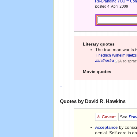
Re-Branding YOU™ Con
posted 4. April 2009
Literary quotes
The true man wants t
Friedrich Wilhelm Nietz
Zarathustra
[Also sprac
Movie quotes
↑
Quotes by David R. Hawkins
⚠ Caveat
See
Powe
Acceptance
by consci
denial. Self-care is a