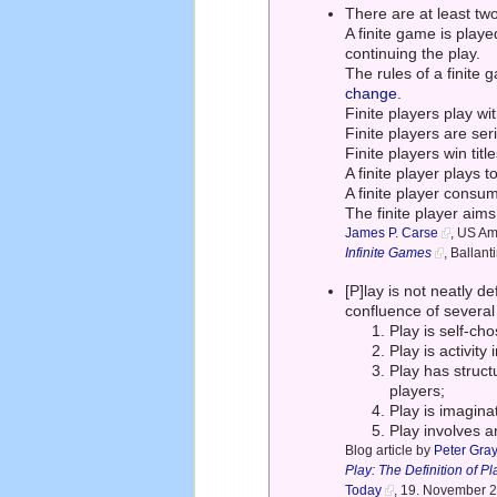
There are at least two
A finite game is playe
continuing the play.
The rules of a finite
change
.
Finite players play wi
Finite players are seri
Finite players win tit
A finite player plays 
A finite player cons
The finite player aims 
James P. Carse
, US Ame
Infinite Games
, Ballan
[P]lay is not neatly de
confluence of several 
Play is self-ch
Play is activit
Play has struct
players;
Play is imagina
Play involves a
Blog article by
Peter Gray
Play: The Definition of Pl
Today
, 19. November 