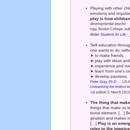
Playing with other chi
emotions and impulses
play is how children 
developmental psycho-
logy, Boston College, aut
Better Students for Life
Self-education throu
one wants to do, with
➤ to make friends,
➤ play with ideas and
➤ experience and o
➤ learn from one's o
➤ develop passions.
Peter Gray, Ph.D.
, US 
Unleashing the Instinct t
1st edition 5. March 201
The thing that make
things that make us le
tional element. […] B
gination and makes in
[…]
Play is an emerg
rules to the imagina