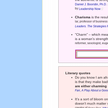
Daniel J. Boorstin, Ph.D.
by
Leadership Now
Charisma
is the resul
lar, professor of busines
Leaders. The Strategies 
"Charm" – which mean
is a woman's strength
reformer, sexologist, euge
Literary quotes
Do you know I am afra
is that they make bad
are either charming 
Fan, A Play About a Go
It's a sort of bloom o
doesn't much matter 
creator of
,