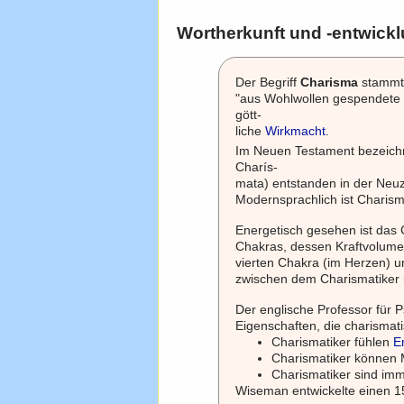
Wortherkunft und -entwick
Der Begriff
Charisma
stammt 
"aus Wohlwollen gespendete G
gött-
liche
Wirkmacht
.
Im Neuen Testament bezeich
Charís-
mata) entstanden in der Neu
Modernsprachlich ist Charis
Energetisch gesehen ist das 
Chakras, dessen Kraftvolumen
vierten Chakra (im Herzen)
zwischen dem Charismatiker
Der englische Professor für
Eigenschaften, die charisma
Charismatiker fühlen
E
Charismatiker können 
Charismatiker sind im
Wiseman entwickelte einen 15