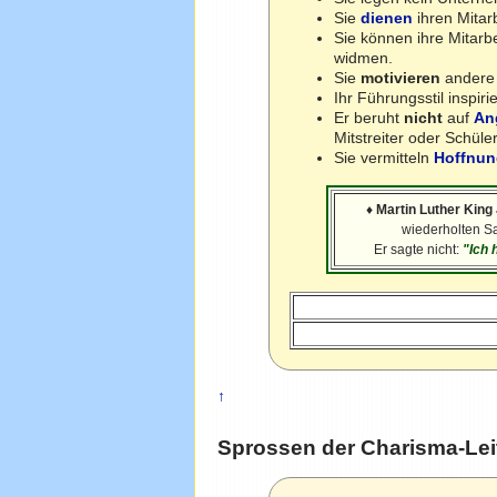
Sie
dienen
ihren Mitarb
Sie können ihre Mitarbe
widmen.
Sie
motivieren
ander
Ihr Führungsstil inspir
Er beruht
nicht
auf
An
Mitstreiter oder Schüle
Sie vermitteln
Hoffnu
♦
Martin Luther King 
wiederholten S
Er sagte nicht:
"Ich 
↑
Sprossen der Charisma-Lei