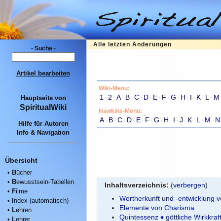
Alle letzten Änderungen
- Suche -
Artikel bearbeiten
Wiki-Menu:
1
·
2
·
A
·
B
·
C
·
D
·
E
·
F
·
G
·
H
·
I
·
K
·
L
·
M
Hauptseite
von
SpiritualWiki
Hawkins-Menu:
A
·
B
·
C
·
D
·
E
·
F
·
G
·
H
·
I
·
J
·
K
·
L
·
M
·
N
Hilfe für Autoren
Info & Navigation
Übersicht
•
B
ücher
•
B
ewusstsein-Tabellen
Inhaltsverzeichnis:
(
verbergen
)
•
F
ilme
Wortherkunft und -entwicklung 
•
I
ndex (automatisch)
Elemente von Charisma
•
L
ehren
Quintessenz ♦ göttliche Wirkkraf
•
L
ehrer