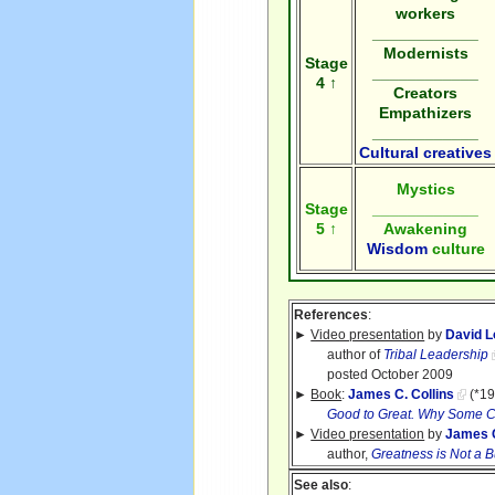
workers
____________
Modernists
Stage
____________
4 ↑
Creators
Empathizers
____________
Cultural creatives
Mystics
Stage
____________
5 ↑
Awakening
Wisdom
culture
References
:
►
Video presentation
by
David L
author of
Tribal Leadership
posted October 2009
►
Book
:
James C. Collins
(*19
Good to Great. Why Some C
►
Video presentation
by
James C
author,
Greatness is Not a 
See also
: