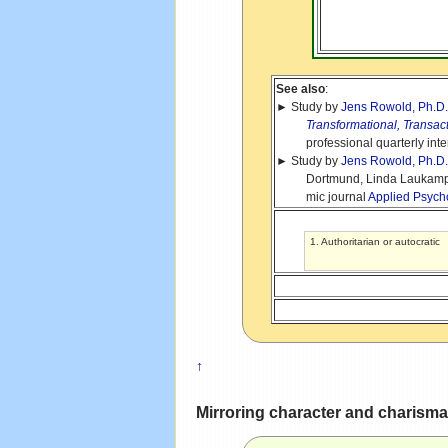
See also
:
► Study by
Jens Rowold, Ph.D
Transformational, Transactio
professional quarterly intern
► Study by
Jens Rowold, Ph.D
Dortmund, Linda Laukam
mic journal
Applied Psych
1. Authoritarian or autocra
↑
Mirroring character and charisma w