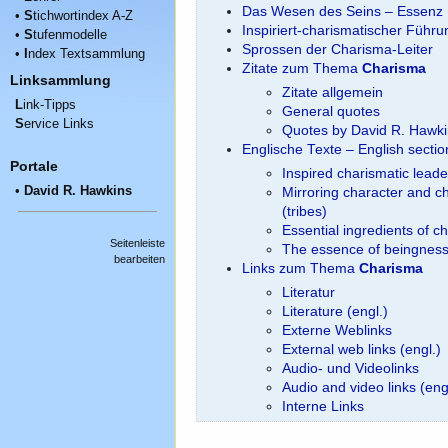
Das Wesen des Seins – Essenz
•
S
tichwortindex A-Z
Inspiriert-charismatischer Führu
•
S
tufenmodelle
Sprossen der Charisma-Leiter
•
I
ndex Textsammlung
Zitate zum Thema
Charisma
Linksammlung
Zitate allgemein
L
ink-Tipps
General quotes
S
ervice Links
Quotes by David R. Hawk
Englische Texte – English secti
Portale
Inspired charismatic lead
•
David R. Hawkins
Mirroring character and ch
(tribes)
Essential ingredients of c
Seitenleiste
The essence of beingnes
bearbeiten
Links zum Thema
Charisma
Literatur
Literature (engl.)
Externe Weblinks
External web links (engl.)
Audio- und Videolinks
Audio and video links (eng
Interne Links