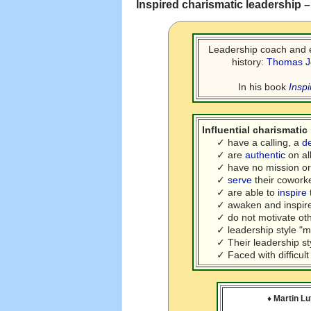
Inspired charismatic leadership 
Leadership coach and 
history:
Thomas J
In his book
Insp
Influential charismatic
✓ have a calling, a
de
✓ are
authentic
on all
✓ have no mission or 
✓
serve
their coworke
✓ are able to
inspire
✓ awaken and inspire th
✓ do not motivate other
✓ leadership style "ma
✓ Their leadership styl
✓ Faced with difficult i
♦
Martin Lu