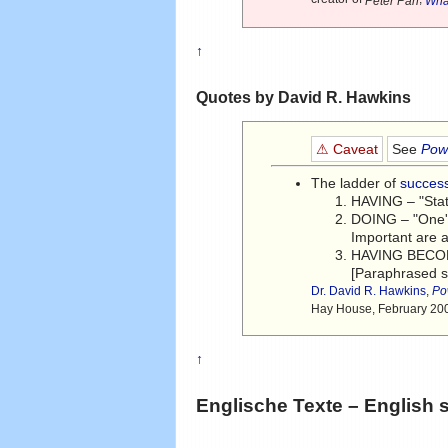
Peter Pan
Wha
↑
Quotes by David R. Hawkins
⚠ Caveat
See
Powe
The ladder of
succes
HAVING – "Stat
DOING – "One's 
Important are 
HAVING BECOME
[Paraphrased 
Dr. David R. Hawkins
,
Po
Hay House, February 20
↑
Englische Texte – English 