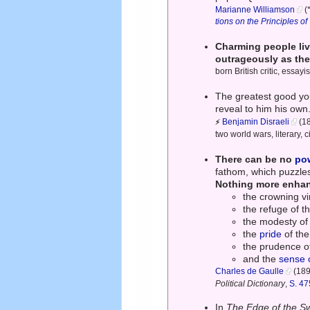
Marianne Williamson
(*
tions on the Principles of
Charming people liv
outrageously as the
born British critic, essa
The greatest good you
reveal to him his own
Benjamin Disraeli
(18
⚡
two world wars, literary, c
There can be no
po
fathom, which puzzles
Nothing more enhan
the crowning vi
the refuge of t
the modesty of
the
pride
of th
the prudence o
and the
sense o
Charles de Gaulle
(189
Political Dictionary
,
S. 47
In
The Edge of the S