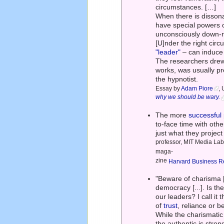
circumstances. […]
When there is dissona
have special powers o
unconsciously down-re
[U]nder the right cir
"leader"
– can induce 
The researchers drew 
works, was usually pr
the hypnotist.
Essay by
Adam Piore
,
why we should be wary.
The more
successful
to-face time with oth
just what they project
professor, MIT Media La
maga-
zine
Harvard Business R
"Beware of charisma [
democracy [...]. Is 
our leaders? I call it
of
trust
, reliance or be
While the charismatic
the authentic is stro