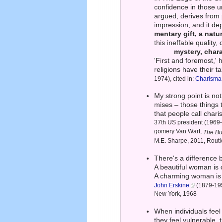
confidence in those un
argued, derives from p
impression, and it de
mentary gift, a natur
this ineffable quality
mystery, chara
'First and foremost,' 
religions have their t
1974), cited in:
Charisma
My strong point is not 
mises – those things 
that people call cha
37th US president (1969-
gomery Van Wart,
The Bu
M.E. Sharpe, 2011, Rout
There's a difference
A beautiful woman is 
A charming woman is
John Erskine
(1879-195
New York, 1968
When individuals feel
they feel vulnerable, 