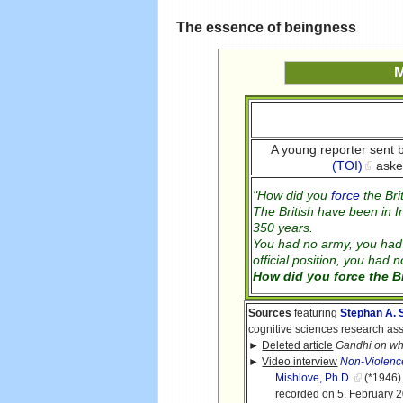
The essence of beingness
M
A young reporter sent 
(TOI)
aske
"How did you
force
the Bri
The British have been in I
350 years.
You had no army, you had
official position, you had
How did you force the Br
Sources
featuring
Stephan A. 
cognitive sciences research as
►
Deleted article
Gandhi on why
►
Video interview
Non-Violenc
Mishlove, Ph.D.
(*1946) 
recorded on 5. February 2017