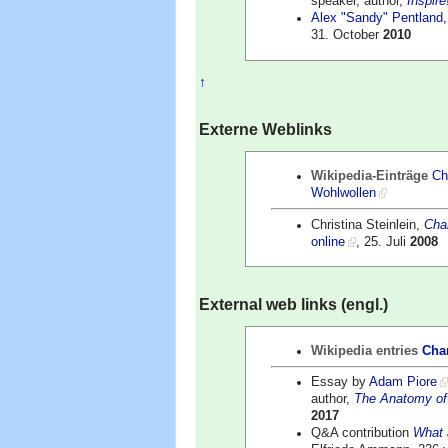
speaker, author,
Inspir
Alex "Sandy" Pentland,
31. October
2010
↑
Externe Weblinks
Wikipedia-Einträge
Ch
Wohlwollen
Christina Steinlein,
Cha
online
, 25. Juli
2008
External web links (engl.)
Wikipedia entries
Cha
Essay by
Adam Piore
author,
The Anatomy of
2017
Q&A contribution
What 