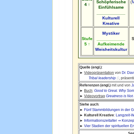
Schöpferische
(
4 ↑
Einfühlsame
____________
Kulturell
Kreative
Mystiker
Stufe
____________
5 ↑
Aufkeimende
Weisheitskultur
Quelle (engl.)
:
►
Videopräsentation
von
Dr. Da
Tribal leadership
, präsent
Referenzen (engl.)
mit und von
J
►
Buch
:
Good to Great. Why Som
►
Videovortrag
Greatness is Not
Siehe auch
:
►
Fünf Stammbildungen in der Ge
►
Kulturell Kreative
:
Langzeit-W
►
Informationszeitalter ⇒ Konze
►
Vier Stadien der spirituellen E
See