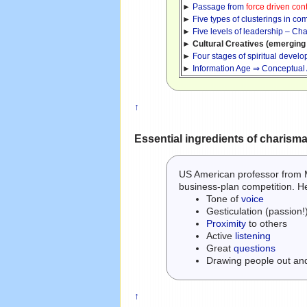
►
Passage from
force driven con
►
Five types of clusterings in c
►
Five levels of leadership – Ch
►
Cultural Creatives (emerging
►
Four stages of spiritual devel
►
Information Age ⇒ Conceptual 
↑
Essential ingredients of charism
US American professor from
business-plan competition. H
Tone of
voice
Gesticulation (passion!
Proximity
to others
Active
listening
Great
questions
Drawing people out and
↑