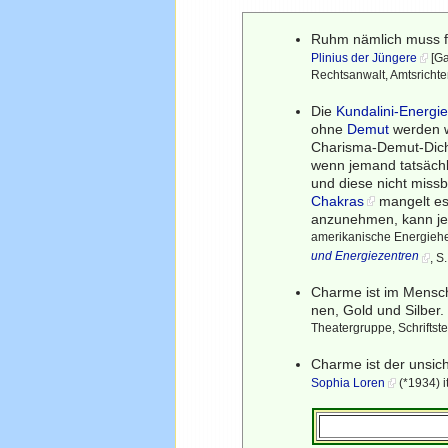
Ruhm nämlich muss fol
Plinius der Jüngere
[Ga
Rechtsanwalt, Amtsrichter,
Die
Kundalini-Energi
ohne
Demut
werden wi
Charisma-Demut-Dicho
wenn jemand tatsächl
und diese nicht missbr
Chakras
mangelt es
anzunehmen, kann jede
amerikanische Energieheil
und Energiezentren
, S
Charme ist im Mensch
nen, Gold und Silber.
Theatergruppe, Schriftstell
Charme ist der unsich
Sophia Loren
(*1934) i