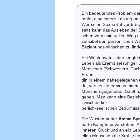
Ein bedeutendes Problem de
müht, eine innere Lösung und
Wer seine Sexualität verdrängt
seits kann das Ausleben der 
schen vom spirituellen Weg 
sensibel den persönlichen W
Beziehungswünschen zu find
Ein Wüstenvater überzeugte 
Leben als Eremit sei ruhiger
Menschen (Schwestern, Töchte
Freun-
din in einem nahegelegenen 
de, versteckte er sie in eine
Mönchen gegenüber. Sanft na
geben. Man kann eine Beziehu
zwischen kör-
perlich-seelischen Bedürfniss
Die Wüstenmutter
Amma Syn
harte Kämpfe bevorstehen. A
inneren Glück und an ein Leb
ellen Menschen die Kraft, sei