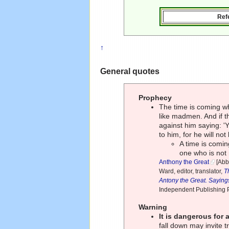
Ref
↑
General quotes
Prophecy
The time is coming w
like madmen. And if t
against him saying: 'Y
to him, for he will not
A time is comi
one who is not 
Anthony the Great
[Abb
Ward, editor, translator,
T
Antony the Great. Saying
Independent Publishing P
Warning
It is dangerous for 
fall down may invite tr