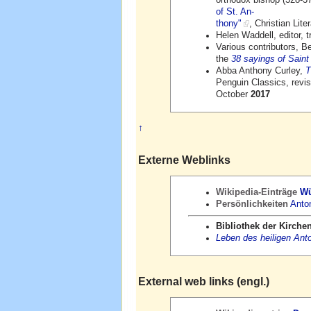
orthodox bishop (328-37
of St. An-
thony"
, Christian Lit
Helen Waddell, editor, t
Various contributors, Be
the
38 sayings of Sain
Abba Anthony Curley,
T
Penguin Classics, revi
October
2017
↑
Externe Weblinks
Wikipedia-Einträge
Wü
Persönlichkeiten
Anto
Bibliothek der Kirche
Leben des heiligen Anto
External web links (engl.)