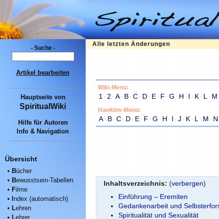
Alle letzten Änderungen
- Suche -
Artikel bearbeiten
Wiki-Menu:
1
·
2
·
A
·
B
·
C
·
D
·
E
·
F
·
G
·
H
·
I
·
K
·
L
·
M
Hauptseite
von
SpiritualWiki
Hawkins-Menu:
A
·
B
·
C
·
D
·
E
·
F
·
G
·
H
·
I
·
J
·
K
·
L
·
M
·
N
Hilfe für Autoren
Info & Navigation
Übersicht
•
B
ücher
•
B
ewusstsein-Tabellen
Inhaltsverzeichnis:
(
verbergen
)
•
F
ilme
Einführung – Eremiten
•
I
ndex (automatisch)
Gedankenarbeit und Selbsterfo
•
L
ehren
Spiritualität und Sexualität
•
L
ehrer