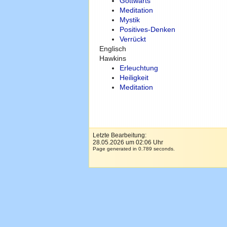
Gottwärts
Meditation
Mystik
Positives-Denken
Verrückt
Englisch
Hawkins
Erleuchtung
Heiligkeit
Meditation
Letzte Bearbeitung:
28.05.2026 um 02:06 Uhr
Page generated in 0.789 seconds.