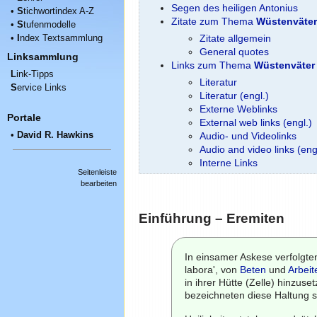
Segen des heiligen Antonius
•
S
tichwortindex A-Z
Zitate zum Thema
Wüstenväter
•
S
tufenmodelle
•
I
ndex Textsammlung
Zitate allgemein
General quotes
Linksammlung
Links zum Thema
Wüstenväter
L
ink-Tipps
Literatur
S
ervice Links
Literatur (engl.)
Externe Weblinks
Portale
External web links (engl.)
•
David R. Hawkins
Audio- und Videolinks
Audio and video links (eng
Interne Links
Seitenleiste
bearbeiten
Einführung – Eremiten
In einsamer Askese verfolgt
labora', von
Beten
und
Arbeit
in ihrer Hütte (Zelle) hinzus
bezeichneten diese Haltung so