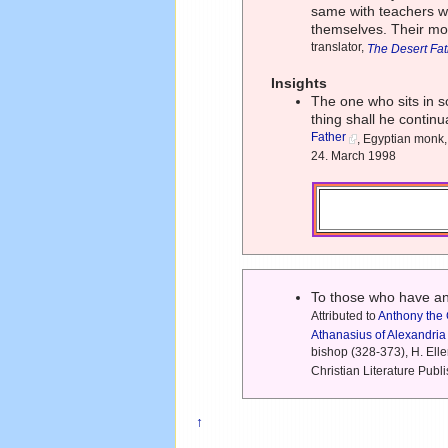
same with teachers wh
themselves. Their mou
translator,
The Desert Fat
Insights
The one who sits in s
thing shall he continua
Father
, Egyptian monk, 
24. March 1998
To those who have an
Attributed to
Anthony the 
Athanasius of Alexandria
bishop (328-373), H. Elle
Christian Literature Pub
↑