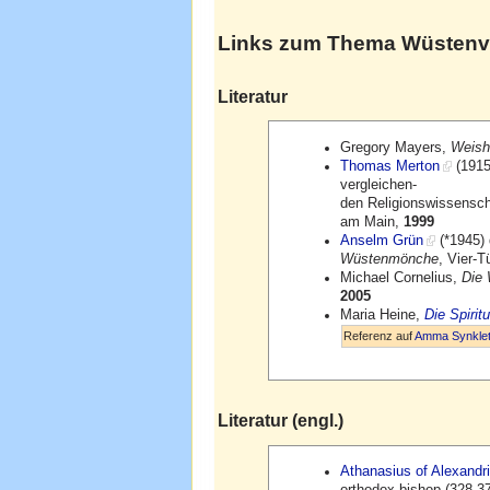
Links zum Thema
Wüstenv
Literatur
Gregory Mayers,
Weish
Thomas Merton
(1915
vergleichen-
den Religionswissenscha
am Main,
1999
Anselm Grün
(*1945) 
Wüstenmönche
, Vier-
Michael Cornelius,
Die 
2005
Maria Heine,
Die Spirit
Referenz auf
Amma Synklet
Literatur (engl.)
Athanasius of Alexandr