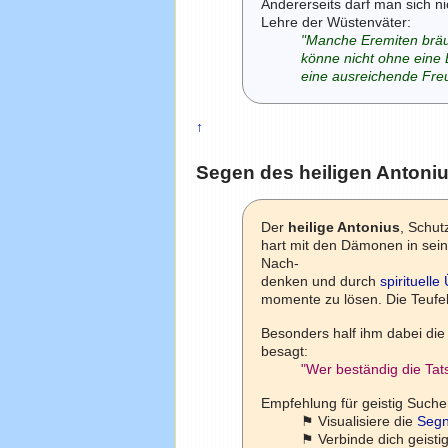
Andererseits darf man sich n
Lehre der Wüstenväter:
"Manche Eremiten bräu
könne nicht ohne eine 
eine ausreichende Fre
↑
Segen des heiligen Antoni
Der
heilige Antonius
, Schut
hart mit den Dämonen in sein
Nach-
denken und durch
spirituell
momente zu lösen. Die Teufel
Besonders half ihm dabei die
besagt:
"Wer beständig die Tat
Empfehlung für geistig Such
⚑ Visualisiere die
Seg
⚑ Verbinde dich geisti