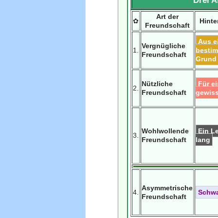
Drei A
Art der
✿
Hinte
Freundschaft
Aus e
Vergnügliche
1.
besti
Freundschaft
Grund
Nützliche
Für e
2.
Freundschaft
gewiss
Wohlwollende
Ein L
3.
Freundschaft
lang
Asymmetrische
4.
Schw
Freundschaft