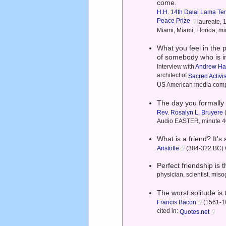
come.
H.H. 14th Dalai Lama
Te
Peace Prize
laureate, 
Miami, Miami, Florida, m
What you feel in the 
of somebody who is in
Interview with
Andrew Ha
architect of
Sacred Activ
US American media co
The day you formally a
Rev. Rosalyn L. Bruyere
Audio EASTER, minute 40
What is a friend? It's
Aristotle
(384-322 BC) Gr
Perfect friendship is
physician, scientist, miso
The worst solitude is 
Francis Bacon
(1561-162
cited in:
Quotes.net