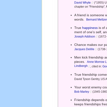
David Whyte
(*1955) U
chapter on "Friendship",
A friend is someone w
words.
Bernard Meltze
True
happiness
is of 
ment of one's self, an
Joseph Addison
(1672-1
Chance makes our pa
Jacques Delille
(1738-1
Men kick friendship ar
pieces.
Anne Morrow L
Lindbergh
, cited in:
Go
True friendship com
David Tyson Gentry, US A
Your worst enemy cou
Bob Marley
(1945-1981)
Friendship depends o
keeps friendships fre