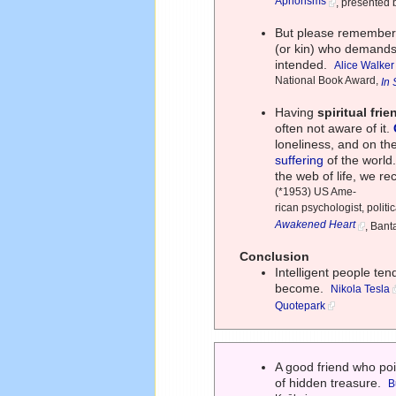
Aphorisms
, presented
But please remember, 
(or kin) who demand
intended.
Alice Walker
National Book Award,
In
Having
spiritual fri
often not aware of it.
loneliness, and on th
suffering
of the world
the web of life, we r
(*1953) US Ame-
rican psychologist, politi
Awakened Heart
, Ban
Conclusion
Intelligent people te
become.
Nikola Tesla
Quotepark
A good friend who poi
of hidden treasure.
B