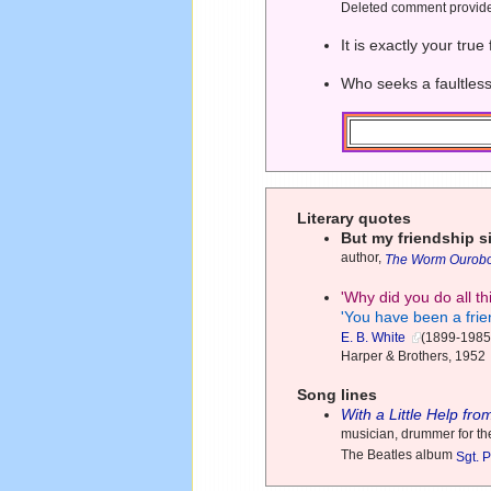
Deleted comment provid
It is exactly your tru
Who seeks a faultless
Literary quotes
But my friendship s
author,
The Worm Ourob
'Why did you do all th
'You have been a frie
E. B. White
(1899-1985)
Harper & Brothers, 1952
Song lines
With a Little Help fr
musician, drummer for t
The Beatles album
Sgt. 