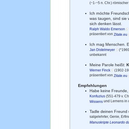
(~1-~5 n. Chr.) römischer
Ich möchte Freundsch
was taugen, sind sie
sich denken lässt.
Ralph Waldo Emerson
präsentiert von
Zitate.eu
Ich mag Menschen. Ei
Jan Distelmeyer
(*1969
unbekannt
Meine Parole heißt:
K
Werner Finck
(1902-1978
präsentiert von
Zitate.eu
Empfehlungen
Habe keine Freunde, d
Konfuzius
(551-479 v. Chr
und Lernens in de
Wissens
Tadle deinen Freund u
salgelehrter, Genie, Erfin
Manuskripte Leonardo da