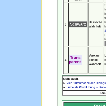
S
f
h
f
Hässliche
b
Schwarz
3.
Wahrheit
b
S
F
b
Verwan-
L
Trans-
4.
delnde
n
parent
Wahrheit
u
Siehe auch
:
►
Vier-Stufenmodell des Dialogs
►
Liebe als Pflichtübung ⇔ Kür
See 