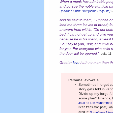
When a monk has admirable peopl
and pursue the noble eightfold pa
Upaddha Sutta: Half (of the Holy Life)
And he said to them, 'Suppose one
lend me three loaves of bread; fo
answers from within, "Do not bot
bed; I cannot get up and give you 
because he is his friend, at leas
'So I say to you,
'Ask, and it will
for you. For everyone who asks 
the door will be opened.'
Luke 11,
Greater
love
hath no man than this
Personal avowals
Sometimes I forget c
story gets told in va
Divide up my forgetfu
some plan? Friends, b
Jalal ad-Din Muḥammad
rican translator, poet, Jo
cited in:
Sometimes I forg