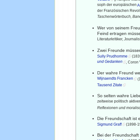
soph der europäischen
A
der Französischen Revolut
Taschenwörterbuch, Band
Wer von seinem Freun
Feind ertragen müss
Literaturkritiker, Journalist
Zwei Freunde müssen 
Sully Prudhomme
(1839
und Gedanken
, Coron 
Der wahre Freund weis
Wijnaendts Francken
(
Tausend Zitate
So selten wahre Liebe
zeitweise politisch aktiver
Reflexionen und morali
Die Freundschaft ist 
Sigmund Graff
(1898-197
Bei der Freundschaft