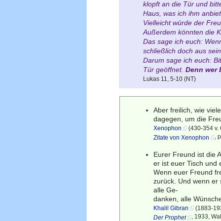
klopft an die Tür und bit
Haus, was ich ihm anbiet
Vielleicht würde der Fre
Außerdem könnten die Ki
Das sage ich euch: Wenn 
schließlich doch aus sei
Darum sage ich euch:
Bi
Tür geöffnet.
Denn wer b
Lukas 11, 5-10 (NT)
Aber freilich, wie vi
dagegen, um die Freu
Xenophon
(430-354 v. C
, 
Zitate von Xenophon
Eurer Freund ist die 
er ist euer Tisch un
Wenn euer Freund frei
zurück. Und wenn er 
alle Ge-
danken, alle Wünsche,
Khalil Gibran
(1883-193
, 1933, Wa
Der Prophet