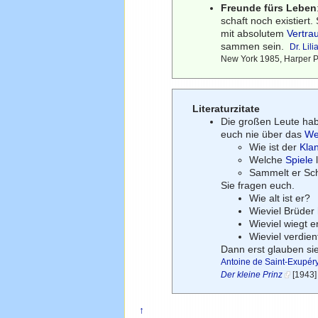
Freunde fürs Leben
schaft noch existiert
mit absolutem
Vertra
sammen sein.
Dr. Lil
New York 1985, Harper P
Literaturzitate
Die großen Leute hab
euch nie über das
We
Wie ist der
Kla
Welche
Spiele
Sammelt er Sc
Sie fragen euch.
Wie alt ist er?
Wieviel Brüder 
Wieviel wiegt e
Wieviel verdien
Dann erst glauben si
Antoine de Saint-Exupér
Der kleine Prinz
[1943]
↑