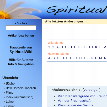
Alle letzten Änderungen
- Suche -
Artikel bearbeiten
Wiki-Menu:
1
·
2
·
A
·
B
·
C
·
D
·
E
·
F
·
G
·
H
·
I
·
K
·
L
·
M
Hauptseite
von
SpiritualWiki
Hawkins-Menu:
A
·
B
·
C
·
D
·
E
·
F
·
G
·
H
·
I
·
J
·
K
·
L
·
M
·
N
Hilfe für Autoren
Info & Navigation
Übersicht
•
B
ücher
•
B
ewusstsein-Tabellen
Inhaltsverzeichnis:
(
verbergen
)
•
F
ilme
Vier Intensitätsgrade von Freun
•
I
ndex (automatisch)
Von der Freundschaft
•
L
ehren
Wann endet die Nacht?
•
L
ehrer