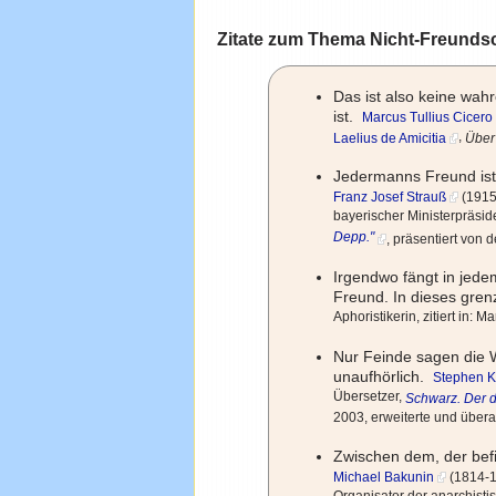
Zitate zum Thema Nicht-Freunds
Das ist also keine wah
ist.
Marcus Tullius Cicero
,
Laelius de Amicitia
Über
Jedermanns Freund is
Franz Josef Strauß
(1915-
bayerischer Ministerpräsident
Depp."
, präsentiert von
Irgendwo fängt in jedem
Freund. In dieses gre
Aphoristikerin, zitiert in: 
Nur Feinde sagen die 
unaufhörlich.
Stephen K
Übersetzer,
Schwarz. Der d
2003, erweiterte und über
Zwischen dem, der bef
Michael Bakunin
(1814-18