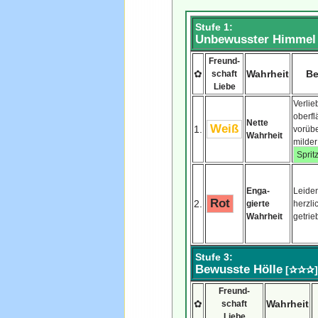
Stufe 1:
Unbewusster
Himmel
Freund-
✿
Wahrheit
Be
schaft
Liebe
Verlieb
oberfl
Nette
Weiß
1.
vorüb
Wahrheit
milder
Sprit
Enga-
Leiden
Rot
2.
gierte
herzli
Wahrheit
getrie
Stufe 3:
Bewusste Hölle
[✰✰✰
Freund-
✿
Wahrheit
schaft
Liebe