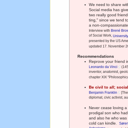
We need to share with
Social media has given
two really good friend
ting," since we tend t
a non-compassionate 
Interview with
Brené Bro
of Social Work,
Universit
presented by the US Ame
updated 17. November 2
Recommendations
Reprove your friend i
Leonardo da Vinci
(145
inventor, anatomist, geolo
chapter XIX "Philosophic
Be civil to all; soc
Benjamin Franklin
[The
diplomat, civic activist, au
Never cease loving a 
prodigal son who had 
and also he who was y
cold can kindle.
Søren