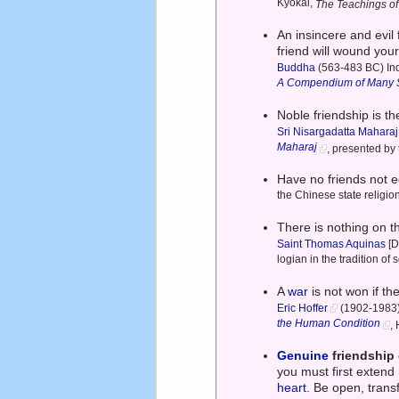
Kyōkai,
The Teachings o
An insincere and evil
friend will wound you
Buddha
(563-483 BC) Ind
A Compendium of Many Sc
Noble friendship is th
Sri Nisargadatta Maharaj
Maharaj
, presented by
Have no friends not e
the Chinese state religion,
There is nothing on th
Saint Thomas Aquinas
[D
logian in the tradition of 
A
war
is not won if th
Eric Hoffer
(1902-1983)
the Human Condition
,
Genuine
friendship
you must first extend
heart
. Be open, transf