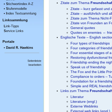
Zitate zum Thema
Freundschaf
•
S
tichwortindex A-Z
•
S
tufenmodelle
Zitate – kurz gefasst und 
•
I
ndex Textsammlung
Zitate – ausführlich und a
Zitate zum Thema Nicht-F
Linksammlung
Zitate von Freunden an F
L
ink-Tipps
General quotes
S
ervice Links
Quotes on enemies ⇔ fri
Englische Texte – English secti
Portale
Four types of friendships
•
David R. Hawkins
Four categories of friends
Four essential stages of a
Restoring dysfunctional fr
Seitenleiste
Friendship ending the nig
bearbeiten
Speak us of friendship
The Fox and the Little Pri
Compliance to orders – Tur
Foundation for a friendsh
Simple and REAL friendsh
Links zum Thema
Freundschaf
Literatur
Literature (engl.)
Externe Weblinks
External web links (engl.)