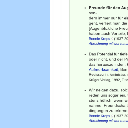
Freunde für den Au
son-
dern immer nur für e
geht, verliert man di
[Augenblickliche Fre
haben auch Vorteile,
Bonnie Kreps
(1937-202
Abrechnung mit der roma
Das Potential für ti
oder nicht, und der P
das herauszufinden. F
Aufmerksamkeit
, Bem
Regisseurin, feministisch
Krüger Verlag, 1992, Fi
Wir neigen dazu, solc
reden uns sogar ein, 
stens höflich, wenn w
nahme. Freundschaft 
dingungen zu erlerne
Bonnie Kreps
(1937-202
Abrechnung mit der roma