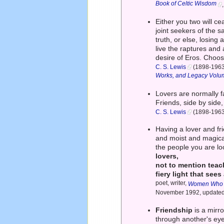
Book of Celtic Wisdom
Either you two will c
joint seekers of the
truth, or else, losing 
live the raptures and 
desire of Eros. Choo
C. S. Lewis
(1898-1963) 
Works, and Legacy Volume
Lovers are normally f
Friends, side by sid
C. S. Lewis
(1898-1963) 
Having a lover and fri
and moist and magical
the people you are loo
lovers,
not to mention teach
fiery light that see
poet, writer,
Women Who Ru
November 1992, updated,
Friendship
is a mirr
through another's eye