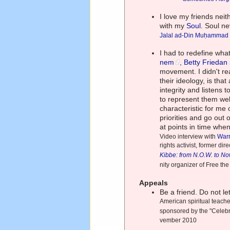
I love my friends nei
with my
Soul
. Soul ne
Jalal ad-Din Muḥammad
I had to redefine wh
nem
,
Betty Friedan
movement. I didn't re
their ideology, is th
integrity and listens 
to represent them well
characteristic for me 
priorities and go out 
at points in time wh
Video interview with
Warr
rights activist, former dir
Kibbe: from N.O.W. to N
nity organizer of Free th
Appeals
Be a friend. Do not l
American spiritual teacher
sponsored by the "Celebra
vember 2010