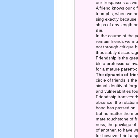
our trespasses as we m
A friend knows our di
triumphs, when we are
sing exactly because 
ships of any length a
die.
In the course of the y
remain friends we mus
not through critique
bu
thus subtly discourag
Friendship is the grea
ble a professional r
for a mature parent-ch
The dynamic of frie
circle of friends is t
sional identity of for
and vulnerabilities f
Friendship transcend
absence, the relation
bond has passed on.
But no matter the medi
mate touchstone of fri
ness, the privilege o
of another, to have 
for however brief a s