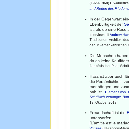
(1929-1968) US-amerikani
und Reden des Friedensn
In der Gegenwart eine
Ebenbürtigkeit der
Se
ist, als ob eine Rose 
Interview mit
Andrew Har
Traditionen, Architekt des
der US-amerikanischen 
Die Menschen haben ke
da es keine Kaufläde
französischer Pilot, Schrif
Hass ist aber auch f
die Persönlichkeit, z
menhängen und zusamm
nah ist.
Clemens von B
Schriftlich Verlangte. Ba
13. Oktober 2018
Freundschaft ist die
unterworfen.
[L'amitié est le maria
Voltaire
[François-Marie