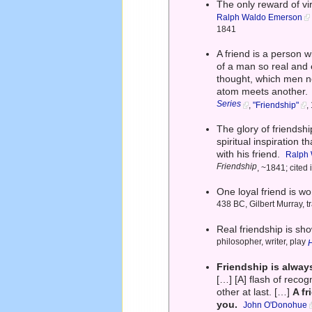
The only reward of vir
Ralph Waldo Emerson
1841
A friend is a person 
of a man so real and
thought, which men ne
atom meets another.
Series
,
"Friendship"
,
The glory of friendshi
spiritual inspiration 
with his friend.
Ralph
Friendship
, ~1841; cited 
One loyal friend is w
438 BC, Gilbert Murray, t
Real friendship is sho
philosopher, writer, play
Friendship is always
[…] [A] flash of reco
other at last. […]
A fr
you.
John O'Donohue