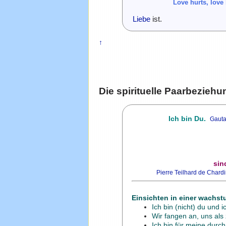
Love hurts, love 
Liebe
ist.
↑
Die spirituelle Paarbeziehu
Ich bin Du.
Gaut
sin
Pierre Teilhard de Chard
Einsichten in einer wachs
Ich bin (nicht) du und i
Wir fangen an, uns als
Ich bin für meine durch