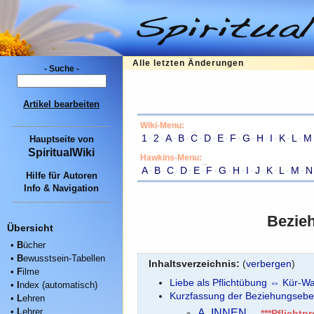
Alle letzten Änderungen
- Suche -
Artikel bearbeiten
Wiki-Menu:
1
·
2
·
A
·
B
·
C
·
D
·
E
·
F
·
G
·
H
·
I
·
K
·
L
·
M
Hauptseite
von
SpiritualWiki
Hawkins-Menu:
A
·
B
·
C
·
D
·
E
·
F
·
G
·
H
·
I
·
J
·
K
·
L
·
M
·
N
Hilfe für Autoren
Info & Navigation
Bezie
Übersicht
•
B
ücher
•
B
ewusstsein-Tabellen
Inhaltsverzeichnis:
(
verbergen
)
•
F
ilme
Liebe als Pflichtübung ⇔ Kür-W
•
I
ndex (automatisch)
Kurzfassung der Beziehungsebe
•
L
ehren
•
L
ehrer
A. INNEN
–
***Pflichtp