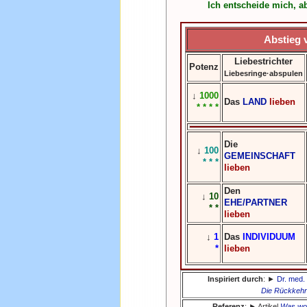
Ich entscheide mich, a
Abstieg 
Liebestrichter
Potenz
Liebesringe·abspulen
↓
1000
Das
LAND
lieben
* * * *
Die
↓
100
GEMEINSCHAFT
* * *
lieben
Den
↓
10
EHE/PARTNER
* *
lieben
↓
1
Das
INDIVIDUUM
*
lieben
Inspiriert durch
: ►
Dr. med.
Die Rückkehr 
Referenz
: ► Artikel
Was wol