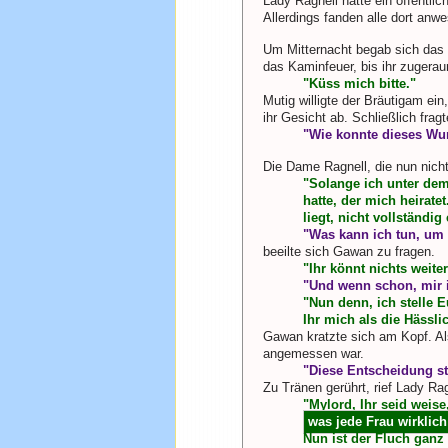
Lady Ragnell hatte ein öffentli
Allerdings fanden alle dort an
Um Mitternacht begab sich das P
das Kaminfeuer, bis ihr zugera
"Küss mich bitte."
Mutig willigte der Bräutigam ei
ihr Gesicht ab. Schließlich fragt
"Wie konnte dieses W
Die Dame Ragnell, die nun nicht
"Solange ich unter dem
hatte, der mich heirat
liegt, nicht vollständig
"Was kann ich tun, um
beeilte sich Gawan zu fragen.
"Ihr könnt nichts weite
"Und wenn schon, mir i
"Nun denn, ich stelle 
Ihr mich als die Hässl
Gawan kratzte sich am Kopf. Al
angemessen war.
"Diese Entscheidung ste
Zu Tränen gerührt, rief Lady Ra
"Mylord, Ihr seid weise
was jede Frau wirklich
Nun ist der Fluch ganz 