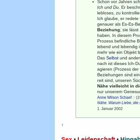
Schon vor Jahren sch
Ich und Du
. Er besch
lebloses, zu kontrol
Ich glaube, er redet
genauer als Es-Es-B
Beziehung
; sie läs
haben. In diesem Proz
Prozess befindliche 
lebend und lebendig 
mehr wie ein Objekt b
Das
Selbst
und ander
nach ist dieses Ich-
agieren (Prozess der 
Beziehungen sind ei
reit sind, unseren S
Nähe vielleicht in 
nur unserem Genesungs
Anne Wilson Schaef
(1
Nähe. Warum Liebe, die s
1. Januar 2002
↑
Sex
•
Leidenschaft
•
Hinga