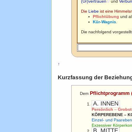
(Ur)vertrauen
und
Verbun
Die
Liebe
ist eine Himmels
Pflichtübung
und al
Kür-Wagnis
.
Die nachfolgend vorgestell
↑
Kurzfassung der Beziehung
Pflichtprogramm 
Dem
A. INNEN
Persönlich
–
Grobst
KÖRPEREBENE – K
Einzel- und Paarebe
Exzessiver Körperk
B. MITTE