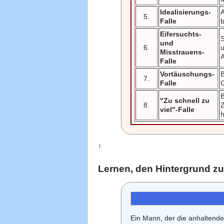
Idealisierungs-
A
5.
Falle
b
Eifersuchts-
S
und
6.
Misstrauens-
A
Falle
Vortäuschungs-
B
7.
Falle
G
"Zu schnell zu
8.
Z
viel"-Falle
↑
Lernen, den Hintergrund z
Ein Mann, der die anhaltenden 