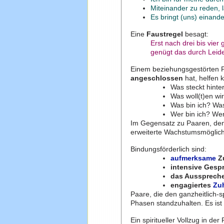
Miteinander zu reden, 
Es bringt (uns) einande
Eine
Faustregel
besagt:
Erst nach drei bis vie
genügt das durch Leid
Einem beziehungsgestörten P
angeschlossen
hat, helfen 
Was steckt hinte
Was woll(t)en w
Was bin ich? Was
Wer bin ich? Wer
Im Gegensatz zu Paaren, dene
erweiterte Wachstumsmöglich
Bindungsförderlich sind:
aufmerksame
Z
intensive Gesp
das Aussprech
engagiertes
Zu
Paare, die den ganzheitlich-
Phasen standzuhalten. Es ist 
Ein spiritueller Vollzug in