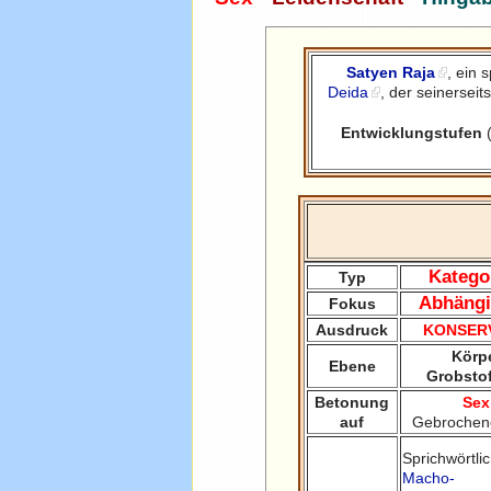
Satyen Raja
, ein 
Deida
, der seinerse
Entwicklungstufen
(
Kategor
Typ
Abhängi
Fokus
Ausdruck
KONSER
Körp
Ebene
Grobstof
Betonung
Sex
auf
Gebroche
Sprichwörtli
Macho-