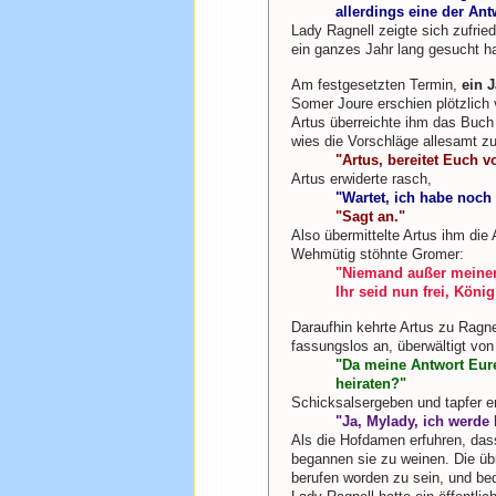
allerdings eine der Ant
Lady Ragnell zeigte sich zufrie
ein ganzes Jahr lang gesucht ha
Am festgesetzten Termin,
ein 
Somer Joure erschien plötzlich 
Artus überreichte ihm das Buc
wies die Vorschläge allesamt zur
"Artus, bereitet Euch v
Artus erwiderte rasch,
"Wartet, ich habe noch
"Sagt an."
Also übermittelte Artus ihm die
Wehmütig stöhnte Gromer:
"Niemand außer meiner
Ihr seid nun frei, Köni
Daraufhin kehrte Artus zu Ragne
fassungslos an, überwältigt von 
"Da meine Antwort Eure
heiraten?"
Schicksalsergeben und tapfer e
"Ja, Mylady, ich werde
Als die Hofdamen erfuhren, dass
begannen sie zu weinen. Die üb
berufen worden zu sein, und bed