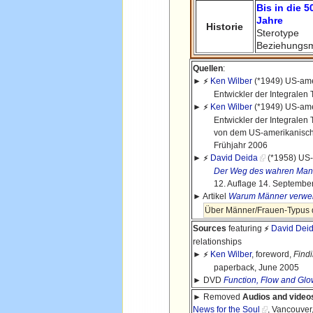
Bis in die 5
Jahre
Historie
Sterotype
Beziehungsm
Quellen
:
►
Ken Wilber
(*1949) US-amer
⚡
Entwickler der Integralen Th
►
Ken Wilber
(*1949) US-amer
⚡
Entwickler der Integralen Th
von dem US-amerikanischen
Frühjahr 2006
►
David Deida
(*1958) US-
⚡
Der Weg des wahren Mannes
12. Auflage 14. September
► Artikel
Warum Männer verwei
Über Männer/Frauen-Typus d
Sources
featuring
David Dei
⚡
relationships
►
Ken Wilber
, foreword,
Find
⚡
paperback, June 2005
► DVD
Function, Flow and Glo
► Removed
Audios and video
News for the Soul
, Vancouver