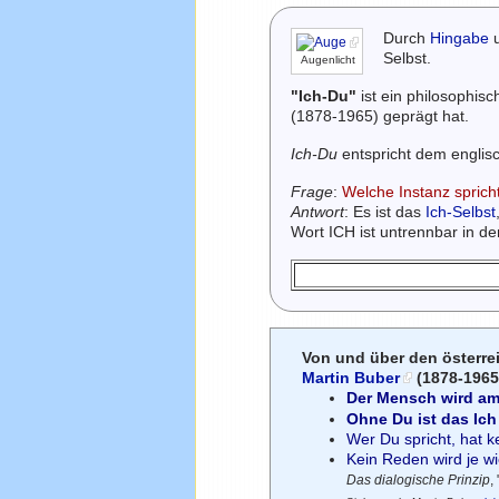
Durch
Hingabe
u
Selbst.
Augenlicht
"Ich-Du"
ist ein philosophisc
(1878-1965) geprägt hat.
Ich-Du
entspricht dem engli
Frage
:
Welche Instanz spric
Antwort
: Es ist das
Ich-Selbst
Wort ICH ist untrennbar in d
Von und über den österre
Martin Buber
(1878-196
Der Mensch wird am
Ohne Du ist das Ic
Wer Du spricht, hat ke
Kein Reden wird je w
Das dialogische Prinzip
,