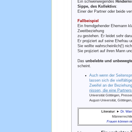
Ein schwerwiegendes
Hinderni
Sippe, des Kollektivs
:
Einer der Partner oder beide ve
Fallbeispiel
Ein fremdgehender Ehemann klag
Zweitbeziehung
zu gestehen. Er leidet sehr dar
Er projiziert auf seine Ehefrau u
Sie wollte wahrscheinlich(!) nic
Sie projiziert auf ihren Mann un
Das
unbelebte und unbewegt
scheint.
Auch wenn der Seitenspru
lassen sich die vielfäl
Zweifel
an der Beziehung
nissen, die eine Partners
Universität Göttingen, Presse
August-Universität, Göttingen
Literatur
: ►
Dr. War
Männerrechtle
Frauen können ni