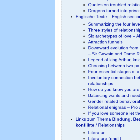
Quotes on troubled relati
Dragons turned into princ
Englische Texte – English secti
Summarizing the four level
Three styles of relationsh
Six archetypes of love – A
Attraction funnels
Downward evolution from 
– Sir Gawain and Dame R
Legend of king Arthur, kn
Choosing between two pat
Four essential stages of a
Involuntary connection be
relationships
How do you know you are
Balancing wants and nee
Gender related behavioral
Relational enigmas – Pro
If you love someone let t
Links zum Thema
Bindung, Bez
konflikte
/ Relationships
Literatur
Literature (engl.)