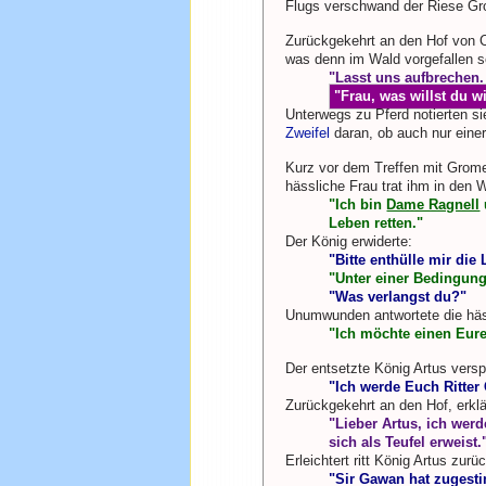
Flugs verschwand der Riese Gr
Zurückgekehrt an den Hof von Ca
was denn im Wald vorgefallen se
"Lasst uns aufbrechen.
"Frau, was willst du w
Unterwegs zu Pferd notierten si
Zweifel
daran, ob auch nur eine
Kurz vor dem Treffen mit Grome
hässliche Frau trat ihm in den
"Ich bin
Dame Ragnell
Leben retten."
Der König erwiderte:
"Bitte enthülle mir die
"Unter einer Bedingung
"Was verlangst du?"
Unumwunden antwortete die häs
"Ich möchte einen Eure
Der entsetzte König Artus verspr
"Ich werde Euch Ritter
Zurückgekehrt an den Hof, erkl
"Lieber Artus, ich wer
sich als Teufel erweist.
Erleichtert ritt König Artus zur
"Sir Gawan hat zugestim