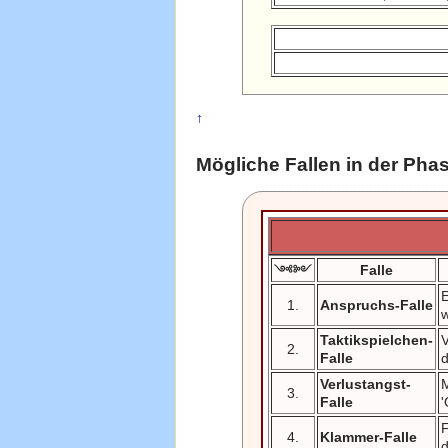
↑
Mögliche Fallen in der Ph
Falle
༺༻
E
1.
Anspruchs-Falle
w
Taktikspielchen-
V
2.
Falle
Verlustangst-
M
3.
Falle
4.
Klammer-Falle
d