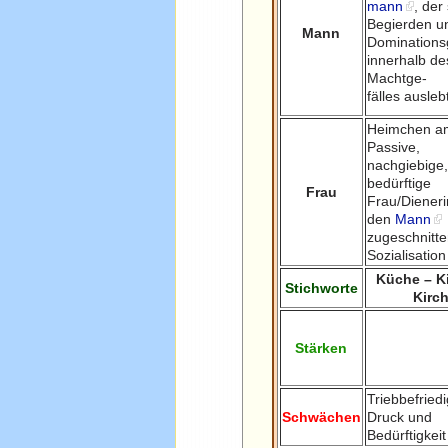
mann
, der
Begierden u
Mann
Dominations
innerhalb de
Machtge-
fälles ausleb
Heimchen a
Passive,
nachgiebige,
bedürftige
Frau
Frau/Dieneri
den
Mann
zugeschnitte
Sozialisation
Küche – K
Stichworte
Kirc
Stärken
Triebbefried
Schwächen
Druck und
Bedürftigkeit