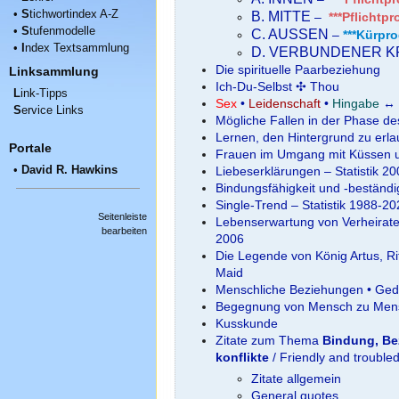
•
S
tichwortindex A-Z
B. MITTE
–
***Pflichtp
•
S
tufenmodelle
C. AUSSEN
–
***Kürpr
•
I
ndex Textsammlung
D. VERBUNDENER K
Die spirituelle Paarbeziehung
Linksammlung
Ich-Du-Selbst ✣ Thou
L
ink-Tipps
Sex
•
Leidenschaft
•
Hingabe
↔
S
ervice Links
Mögliche Fallen in der Phase d
Lernen, den Hintergrund zu erl
Portale
Frauen im Umgang mit Küssen un
•
David R. Hawkins
Liebeserklärungen – Statistik 2
Bindungsfähigkeit und -beständig
Single-Trend – Statistik 1988-2
Seitenleiste
Lebenserwartung von Verheiratet
bearbeiten
2006
Die Legende von König Artus, R
Maid
Menschliche Beziehungen • Ged
Begegnung von Mensch zu Mensc
Kusskunde
Zitate zum Thema
Bindung, Be
konflikte
/ Friendly and troubled
Zitate allgemein
General quotes