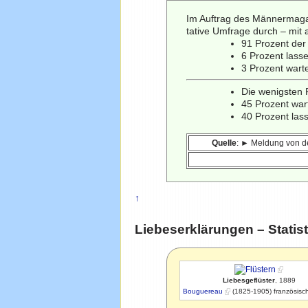
Im Auftrag des Männermag
tative Umfrage durch – mit
91 Prozent de
6 Prozent lass
3 Prozent wart
Die wenigsten 
45 Prozent war
40 Prozent las
Quelle
: ► Meldung von d
↑
Liebeserklärungen – Statist
Liebesgeflüster
, 1889
Bouguereau
(1825-1905) französisc