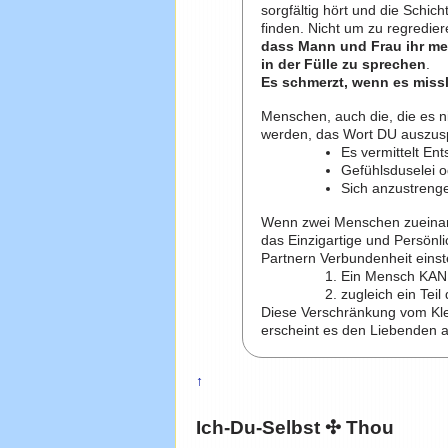
sorgfältig hört und die Schich
finden. Nicht um zu regredie
dass Mann und Frau ihr men
in der Fülle zu sprechen
.
Es schmerzt, wenn es missl
Menschen, auch die, die es ni
werden, das Wort DU auszus
Es vermittelt En
Gefühlsduselei 
Sich anzustrenge
Wenn zwei Menschen zueinand
das Einzigartige und Persönl
Partnern Verbundenheit einste
Ein Mensch KANN 
zugleich ein Tei
Diese Verschränkung vom Kle
erscheint es den Liebenden 
↑
Ich-Du-Selbst ✣ Thou