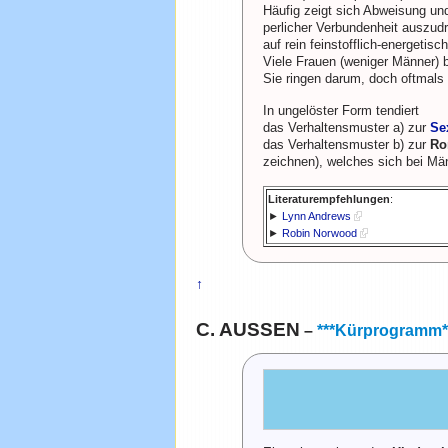
Häufig zeigt sich Abweisung u
perlicher Verbundenheit auszud
auf rein feinstofflich-energetis
Viele Frauen (weniger Männer) 
Sie ringen darum, doch oftmals
In ungelöster Form tendiert
das Verhaltensmuster a) zur
Se
das Verhaltensmuster b) zur
Ro
zeichnen), welches sich bei M
Literaturempfehlungen
:
►
Lynn Andrews
►
Robin Norwood
↑
C. AUSSEN
–
***Kürprogramm*