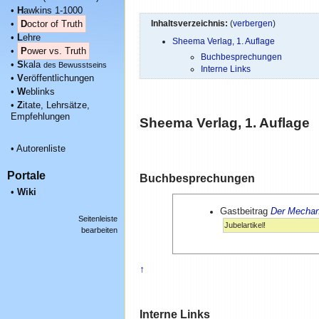
•
H
awkins 1-1000
Inhaltsverzeichnis:
(
verbergen
)
•
D
octor of Truth
•
L
ehre
Sheema Verlag, 1. Auflage
•
P
ower vs. Truth
Buchbesprechungen
•
S
kala
des Bewusstseins
Interne Links
•
V
eröffentlichungen
•
W
eblinks
•
Z
itate, Lehrsätze,
Empfehlungen
Sheema Verlag, 1. Auflage
•
Autorenliste
Portale
Buchbesprechungen
•
Wiki
Gastbeitrag
Der Mechan
Seitenleiste
Jubelartikel!
bearbeiten
↑
Interne Links