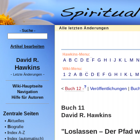
Alle letzten Änderungen
- Suche -
Artikel bearbeiten
Hawkins-Menu:
David R.
A
·
B
·
C
·
D
·
E
·
F
·
G
·
H
·
I
·
J
·
K
·
L
·
M
·
N
Hawkins
Wiki-Menu:
1
·
2
·
A
·
B
·
C
·
D
·
E
·
F
·
G
·
H
·
I
·
K
·
L
·
M
-
-
Letzte Änderungen
Wiki-Hauptseite
?
<
Buch 12 -
|
Veröffentlichungen
|
Buch
Navigation
Hilfe für Autoren
Buch 11
Zentrale Seiten
David R. Hawkins
•
A
ktuelles
•
B
iografie
"Loslassen – Der Pfad wi
•
I
ndex A-Z
•
I
ndex (automatisch)