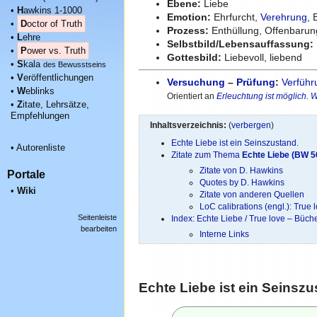
Ebene:
Liebe
•
H
awkins 1-1000
Emotion:
Ehrfurcht,
Verehrung
, 
•
D
octor of Truth
Prozess:
Enthüllung, Offenbarun
•
L
ehre
Selbstbild/Lebensauffassung:
•
P
ower vs. Truth
Gottesbild:
Liebevoll, liebend
•
S
kala
des Bewusstseins
•
V
eröffentlichungen
Versuchung
–
Prüfung
:
Verführ
•
W
eblinks
Orientiert an
Erleuchtung ist möglich.
•
Z
itate, Lehrsätze,
Empfehlungen
Inhaltsverzeichnis:
(
verbergen
)
Echte Liebe ist ein Seinszustand.
•
Autorenliste
Zitate zum Thema
Echte Liebe (BW 5
Zitate von D. Hawkins
Portale
Quotes by D. Hawkins
•
Wiki
Zitate von anderen Quellen
LoC calibrations (engl.): True 
Seitenleiste
Index: Echte Liebe / True love – Büc
bearbeiten
Interne Links
Echte Liebe ist ein Seinszu