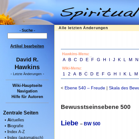
Alle letzten Änderungen
- Suche -
Artikel bearbeiten
Hawkins-Menu:
David R.
A
·
B
·
C
·
D
·
E
·
F
·
G
·
H
·
I
·
J
·
K
·
L
·
M
·
N
Hawkins
Wiki-Menu:
1
·
2
·
A
·
B
·
C
·
D
·
E
·
F
·
G
·
H
·
I
·
K
·
L
·
M
-
-
Letzte Änderungen
Wiki-Hauptseite
<
Ebene 540 – Freude
|
Skala des Bewu
Navigation
Hilfe für Autoren
Bewusstseinsebene 500
Zentrale Seiten
•
A
ktuelles
Liebe
–
BW 500
•
B
iografie
•
I
ndex A-Z
•
I
ndex (automatisch)