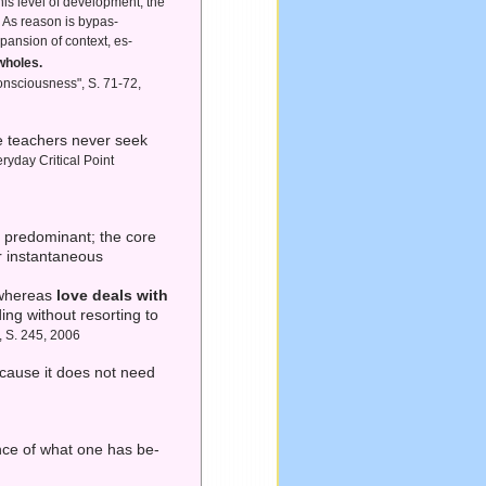
this level of development, the
 As reason is bypas-
xpansion of context, es-
wholes.
onsciousness", S. 71-72,
ue teachers never seek
eryday Critical Point
predominant; the core
or instantaneous
, whereas
love deals with
ing without resorting to
, S. 245, 2006
Because it does not need
ce of what one has be-