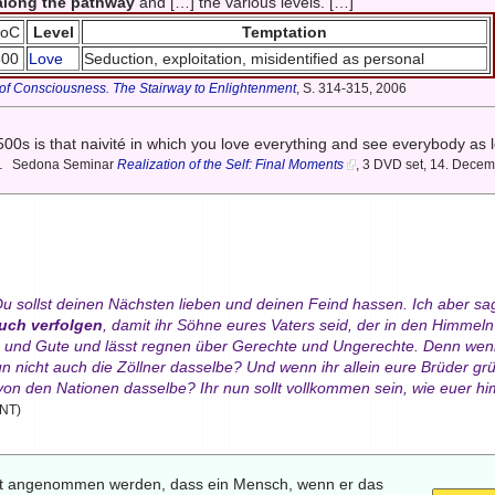
along the pathway
and […] the various levels. […]
LoC
Level
Temptation
500
Love
Seduction, exploitation, misidentified as personal
 of Consciousness. The Stairway to Enlightenment
, S. 314-315, 2006
00s is that naivité in which you love everything and see everybody as 
d.
Sedona Seminar
Realization of the Self: Final Moments
, 3 DVD set, 14. Dece
: Du sollst deinen Nächsten lieben und deinen Feind hassen. Ich aber s
euch verfolgen
, damit ihr Söhne eures Vaters seid, der in den Himmeln 
und Gute und lässt regnen über Gerechte und Ungerechte. Denn wenn i
n nicht auch die Zöllner dasselbe? Und wenn ihr allein eure Brüder grüß
on den Nationen dasselbe? Ihr nun sollt vollkommen sein, wie euer hi
(NT)
cht angenommen werden, dass ein Mensch, wenn er das