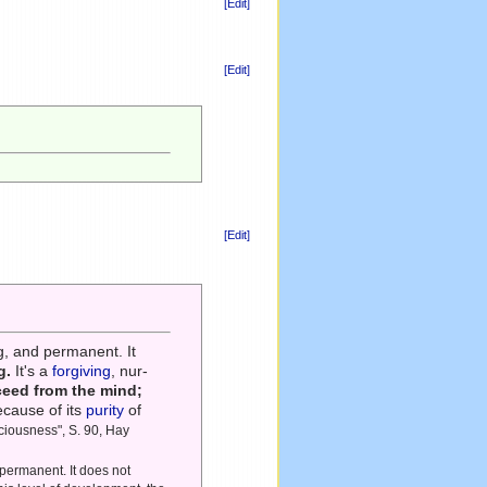
[Edit]
[Edit]
[Edit]
g, and permanent. It
g.
It's a
forgiving
, nur-
oceed from the mind;
because of its
purity
of
ciousness", S. 90, Hay
permanent. It does not