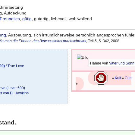
Ehrerbietung
g, Aufdeckung
Freundlich
,
gütig
, gutartig, liebevoll, wohlwollend
ung
, Ausbeutung, sich irrtümlicherweise persönlich angesprochen fühle
 Wie man die Ebenen des Bewusstseins durchschreitet
, Teil 5, S. 342, 2008
Hände von
Vater und Sohn
00)
/ True Love
♦
Kult
♦
Cult
♦
love (Level 500)
her von D. Hawkins
stand.