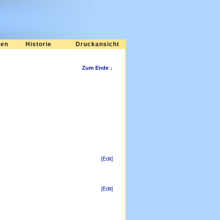
ten
Historie
Druckansicht
Zum Ende ↓
[Edit]
[Edit]