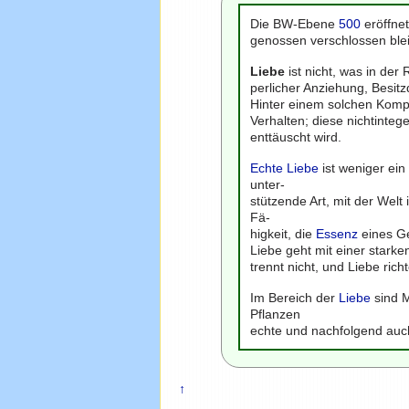
Die BW-Ebene
500
eröffnet
genossen verschlossen blei
Liebe
ist nicht, was in der
perlicher Anziehung, Besit
Hinter einem solchen Kompl
Verhalten; diese nichtinte
enttäuscht wird.
Echte Liebe
ist weniger ei
unter-
stützende Art, mit der Welt
Fä-
higkeit, die
Essenz
eines Ge
Liebe geht mit einer starke
trennt nicht, und Liebe ric
Im Bereich der
Liebe
sind 
Pflanzen
echte und nachfolgend auc
↑