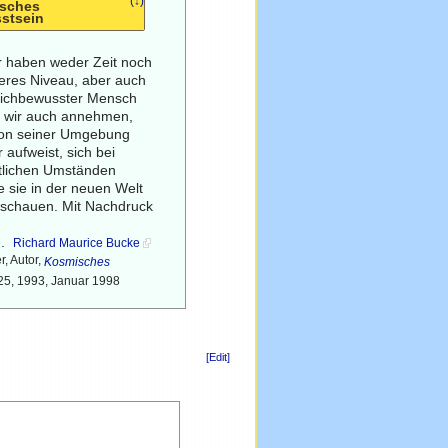
(↓)
sches
stsein
r haben weder Zeit noch
heres Niveau, aber auch
 ichbewusster Mensch
n wir auch annehmen,
von seiner Umgebung
 aufweist, sich bei
itlichen Umständen
 sie in der neuen Welt
erschauen. Mit Nachdruck
d.
Richard Maurice Bucke
, Autor,
Kosmisches
925, 1993, Januar 1998
[Edit]