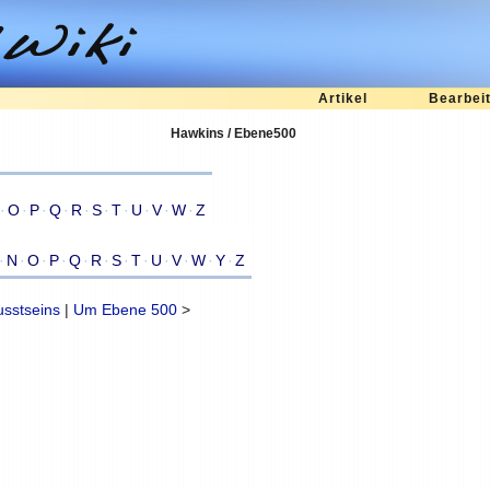
Artikel
Bearbei
Hawkins / Ebene500
·
O
·
P
·
Q
·
R
·
S
·
T
·
U
·
V
·
W
·
Z
·
N
·
O
·
P
·
Q
·
R
·
S
·
T
·
U
·
V
·
W
·
Y
·
Z
sstseins
|
Um Ebene 500
>