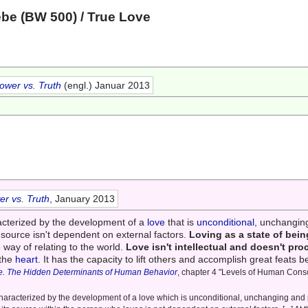
ebe (BW 500)
/ True Love
ower vs. Truth
(engl.) Januar 2013
r vs. Truth
, January 2013
acterized by the development of a
love
that is
unconditional
, unchangin
s source isn't dependent on external factors.
Loving as a state of bein
 way of relating to the world.
Love isn't intellectual and doesn't pr
 the
heart
. It has the capacity to lift others and accomplish great feats 
e. The Hidden Determinants of Human Behavior
, chapter 4 "Levels of Human Cons
characterized by the development of a love which is unconditional, unchanging and 