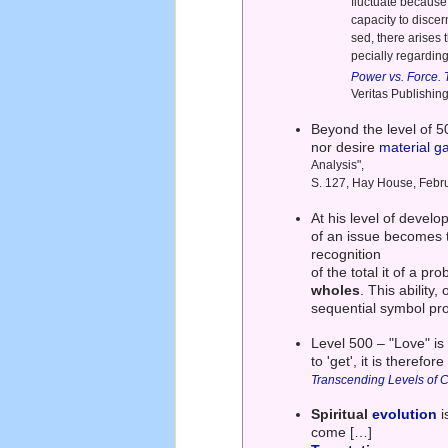
fluctuate because 
capacity to disce
sed, there arises 
pecially regardin
Power vs. Force.
Veritas Publishing
Beyond the level of 5
nor desire
material g
Analysis",
S. 127, Hay House, Febr
At his level of develo
of an issue becomes t
recognition
of the total it of a 
wholes
. This ability,
sequential symbol pr
Level 500 – "Love" is
to 'get', it is therefo
Transcending Levels of 
Spiritual
evolution
i
come […]