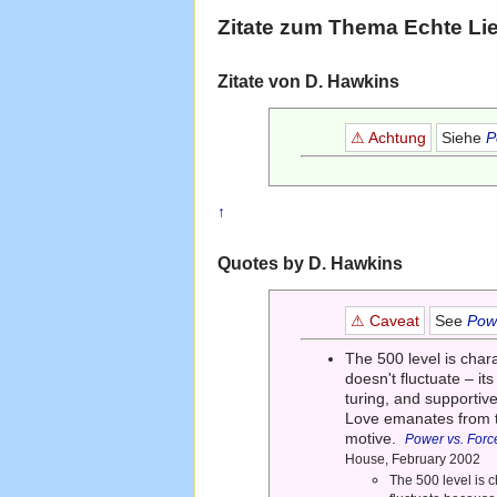
Zitate zum Thema
Echte Li
Zitate von D. Hawkins
⚠ Achtung
Siehe
P
↑
Quotes by D. Hawkins
⚠ Caveat
See
Powe
The 500 level is char
doesn't fluctuate – it
turing, and supportive
Love emanates from
motive.
Power vs. Forc
House, February 2002
The 500 level is 