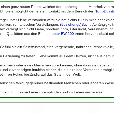
 einen ganz neuen Raum, welcher der überwiegenden Mehrheit von ratio
bt. Sie ermöglicht den ersten Kontakt mit dem Bereich der
Nicht-Dualit
 Regel unter Liebe verstanden wird; sie hat nichts zu tun mit einer expl
zdenken, romantischen Vorstellungen,
(Beziehungs)Sucht
, Abhängigkeit
ex verbirgt sich nicht Liebe, sondern Zorn, Eifersucht, Vereinnahmung
geren Qualitäten aus den Ebenen
unter BW 200
treten hervor, sobald so
n Gefühl als ein Seinszustand, eine vergebende, nährende, respektvol
 in Beziehung zu treten. Liebe kommt aus dem Herzen, nicht aus dem Int
dankens oder eines Menschen zu erkennen, ohne dass sie dabei auf 
n und zuverlässigen Intuition einher, die ein direktes Verstehen ermögli
htet ihren Fokus beständig auf das Gute in der Welt.
Menschen fähig, gegenüber bestimmten Menschen oder anderen Wesen
h bedingungslose Liebe zu empfinden und im Leben umzusetzen.