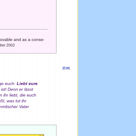
lovable and as a conse-
mber 2002
[Edit]
age euch:
Liebt eure
ist! Denn er lässt
hr liebt, die euch
t, was tut ihr
mmlischer Vater