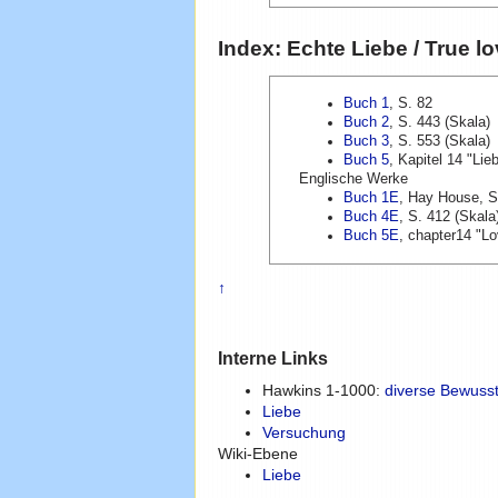
Index: Echte Liebe / True 
Buch 1
, S. 82
Buch 2
, S. 443 (Skala)
Buch 3
, S. 553 (Skala)
Buch 5
, Kapitel 14 "Lie
Englische Werke
Buch 1E
, Hay House, S
Buch 4E
, S. 412 (Skala
Buch 5E
, chapter14 "Lo
↑
Interne Links
Hawkins 1-1000:
diverse Bewuss
Liebe
Versuchung
Wiki-Ebene
Liebe