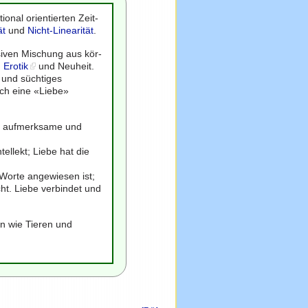
nal orientierten Zeit-
ät
und
Nicht-Linearität
.
osiven Mischung aus kör-
,
Erotik
und Neuheit.
 und süchtiges
lch eine «Liebe»
le, aufmerksame und
ellekt; Liebe hat die
Worte angewiesen ist;
cht. Liebe verbindet und
 wie Tieren und