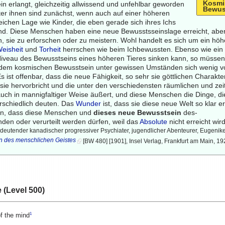
Kosmi
n erlangt, gleichzeitig allwissend und unfehlbar geworden
Bewus
ter ihnen sind zunächst, wenn auch auf einer höheren
eichen Lage wie Kinder, die eben gerade sich ihres Ichs
d. Diese Menschen haben eine neue Bewusstsseinslage erreicht, abe
, sie zu erforschen oder zu meistern. Wohl handelt es sich um ein hö
eisheit
und
Torheit
herrschen wie beim Ichbewussten. Ebenso wie ein
Niveau des Bewusstseins eines höheren Tieres sinken kann, so müsse
 dem kosmischen Bewusstsein unter gewissen Umständen sich wenig 
 ist offenbar, dass die neue Fähigkeit, so sehr sie göttlichen Charakter
 sie hervorbricht und die unter den verschiedensten räumlichen und ze
uch in mannigfaltiger Weise äußert, und diese Menschen die Dinge, die
erschiedlich deuten. Das
Wunder
ist, dass sie diese neue Welt so klar 
nen, dass diese Menschen und
dieses neue Bewusstsein
des-
nden oder verurteilt werden dürfen, weil das
Absolute
nicht erreicht wir
eutender kanadischer progressiver Psychiater, jugendlicher Abenteurer, Eugeniker
on des menschlichen Geistes
[BW 480] [1901], Insel Verlag, Frankfurt am Main, 1
e (Level 500)
1
of the mind