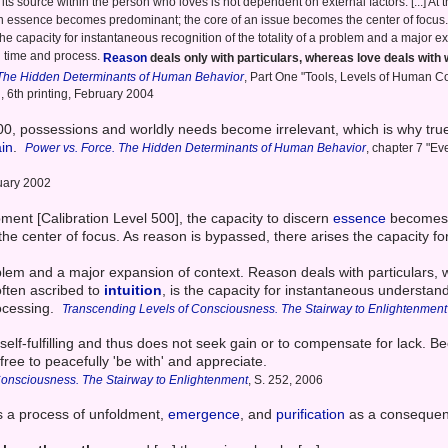
its source within the person who loves is not dependent on external factors. [...] At 
rn essence becomes predominant; the core of an issue becomes the center of focus.
the capacity for instantaneous recognition of the totality of a problem and a major e
g time and process.
Reason
deals only with particulars, whereas love deals with 
 The Hidden Determinants of Human Behavior
, Part One "Tools, Levels of Human C
, 6th printing, February 2004
00, possessions and worldly needs become irrelevant, which is why tr
ain
.
Power vs. Force. The Hidden Determinants of Human Behavior
, chapter 7 "Ev
uary 2002
pment [Calibration Level 500], the capacity to discern
essence
becomes 
he center of focus. As reason is bypassed, there arises the capacity f
problem and a major expansion of context. Reason deals with particulars
 often ascribed to
intuition
, is the capacity for instantaneous understand
ocessing.
Transcending Levels of Consciousness. The Stairway to Enlightenment
 self-fulfilling and thus does not seek gain or to compensate for lack. 
re free to peacefully 'be with' and appreciate.
Consciousness. The Stairway to Enlightenment
, S. 252, 2006
s a process of unfoldment,
emergence
, and
purification
as a consequen