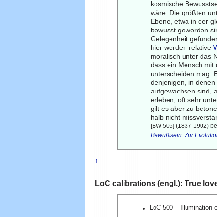
kosmische Bewusstsei
wäre. Die größten un
Ebene, etwa in der gl
bewusst geworden sin
Gelegenheit gefunden
hier werden relative
W
moralisch unter das 
dass ein Mensch mit
unterscheiden mag. Es
denjenigen, in denen
aufgewachsen sind, a
erleben, oft sehr unt
gilt es aber zu beto
halb nicht missversta
[BW 505] (1837-1902) bed
Bewußtsein. Zur Evoluti
↑
LoC calibrations (engl.): True lov
LoC 500 – Illumination 