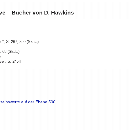
love – Bücher von D. Hawkins
be", S. 267, 399 (Skala)
. 68 (Skala)
)
ve", S. 245ff
tseinswerte auf der Ebene 500