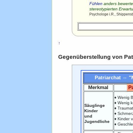
Fühlen
anders bewerte
stereotypierten Erwa
Psychologe i.R., Shippensb
↑
Gegenüberstellung von Patr
Patriarchat ⇔ "M
Merkmal
Pa
♦ Wenig B
♦ Wenig k
Säuglinge
♦ Traumat
Kinder
♦ Schmerzh
und
♦ Kinder 
Jugendliche
♦ Geschle