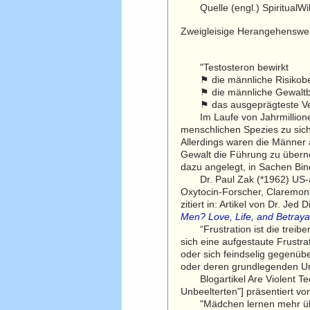
Quelle (engl.) SpiritualWiki
Zweigleisige Herangehenswei
"Testosteron bewirkt
⚑ die männliche Risikober
⚑ die männliche Gewaltbere
⚑ das ausgeprägteste Verha
Im Laufe von Jahrmillionen d
menschlichen Spezies zu sich
Allerdings waren die Männer 
Gewalt die Führung zu überne
dazu angelegt, in Sachen Bin
Dr. Paul Zak (*1962) US-ame
Oxytocin-Forscher, Claremont
zitiert in: Artikel von Dr. J
Men? Love, Life, and Betraya
“Frustration ist die treiben
sich eine aufgestaute Frustrat
oder sich feindselig gegenübe
oder deren grundlegenden Urs
Blogartikel Are Violent Tee
Unbeelterten"] präsentiert v
"Mädchen lernen mehr über 