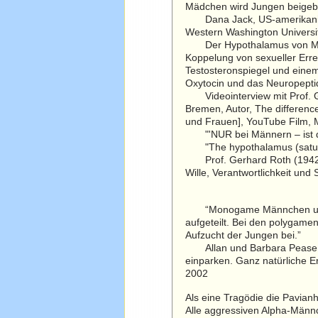
Mädchen wird Jungen beigebr
Dana Jack, US-amerikanische
Western Washington Universi
Der Hypothalamus von Männe
Koppelung von sexueller Erre
Testosteronspiegel und einem
Oxytocin und das Neuropeptid
Videointerview mit Prof. Ger
Bremen, Autor, The differen
und Frauen], YouTube Film, M
"'NUR bei Männern – ist de
"The hypothalamus (saturate
Prof. Gerhard Roth (1942-202
Wille, Verantwortlichkeit und
“Monogame Männchen und Wei
aufgeteilt. Bei den polygame
Aufzucht der Jungen bei.”
Allan und Barbara Pease, a
einparken. Ganz natürliche Er
2002
Als eine Tragödie die Pavian
Alle aggressiven Alpha-Männc