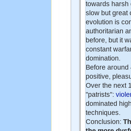
towards harsh 
slow but great
evolution is c
authoritarian a
before, but it 
constant warfa
domination.
Before around
positive, pleas
Over the next 
"patrists":
viole
dominated high
techniques.
Conclusion:
Th
the more dysfu