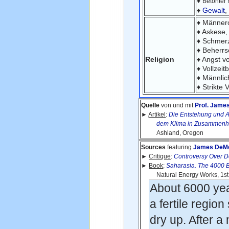
♦
Betonter M
♦
Gewalt
,
♦ Männeror
♦ Askese,
♦ Schmerz
♦ Beherr
Religion
♦ Angst v
♦ Vollzeit
♦ Männlic
♦ Strikte 
Quelle
von und mit
Prof. Jame
►
Artikel
:
Die Entstehung und A
dem Klima in Zusammenhang 
Ashland, Oregon
Sources
featuring
James DeMe
►
Critique
:
Controversy Over D
►
Book
:
Saharasia. The 4000 B
Natural Energy Works, 1st edi
About 6000 yea
a fertile region
dry up. After a