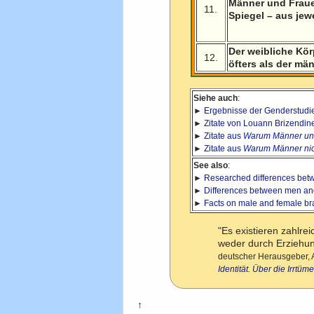
Männer und Fraue
11.
Spiegel – aus jew
Der weibliche Kör
12.
öfters als der män
Siehe auch
:
►
Ergebnisse der Genderstudi
►
Zitate von Louann Brizendin
►
Zitate aus
Warum Männer und
►
Zitate aus
Warum Männer nic
See also
:
►
Researched differences be
►
Differences between men a
►
Facts on male and female br
"Es existieren zahlr
weder durch Erziehung
deutscher Herausgeber, A
Identität. Über die Irrtü
↑