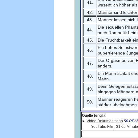
41.
wesentlich höher als
42.
Männer sind leichter
43.
Männer lassen sich l
Die sexuellen Phanta
44.
auch Romantik beinh
45.
Die Fruchtbarkeit e
Ein hohes Selbstwer
46.
pubertierende Junge
Der Orgasmus von Fr
47.
anders.
Ein Mann schläft eh
48.
Mann.
Beim Gelegenheitssex
49.
hingegen Männern ni
Männer reagieren he
50.
stärker übelnehmen
Quelle (engl.)
:
►
Video Dokumentation
50 REAL
YouTube Film, 31:05 Minutes D