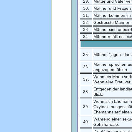
29.
Mütter und Väter ver
30.
Männer und Frauen r
31.
Männer kommen im Str
32.
Gestresste Männer r
33.
Männer sind unbeirrb
34.
Männern fällt es lei
35.
Männer "jagen" das
Männer sprechen au
36.
angezogen fühlen.
Wenn ein Mann verlie
37.
Wenn eine Frau verli
Entgegen der landlä
38.
Blick.
Wenn sich Ehemann u
39.
Oxytocin ausgeschütt
Ehemanns auf einen
Während einer sexue
40.
Gehirnareale.
Die Wahrscheinlichk