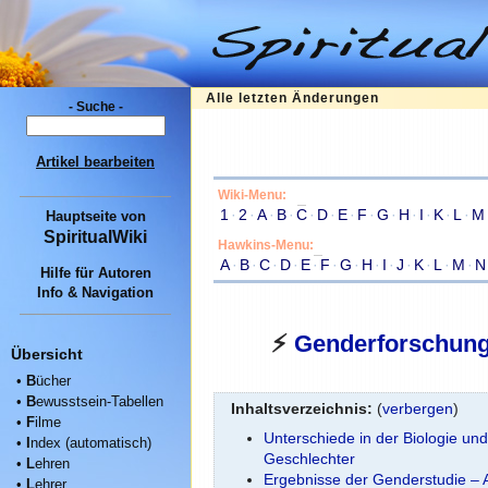
Alle letzten Änderungen
- Suche -
Artikel bearbeiten
Wiki-Menu:
1
·
2
·
A
·
B
·
C
·
D
·
E
·
F
·
G
·
H
·
I
·
K
·
L
·
M
Hauptseite
von
SpiritualWiki
Hawkins-Menu:
A
·
B
·
C
·
D
·
E
·
F
·
G
·
H
·
I
·
J
·
K
·
L
·
M
·
N
Hilfe für Autoren
Info & Navigation
⚡
Genderforschun
Übersicht
•
B
ücher
•
B
ewusstsein-Tabellen
Inhaltsverzeichnis:
(
verbergen
)
•
F
ilme
Unterschiede in der Biologie un
•
I
ndex (automatisch)
Geschlechter
•
L
ehren
Ergebnisse der Genderstudie – 
•
L
ehrer