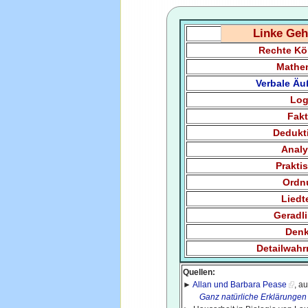
Linke Geh
Rechte Kö
Mathe
Verbale Ä
Log
Fak
Dedukt
Anal
Prakti
Ordn
Liedt
Geradl
Den
Detailwah
Quellen:
►
Allan und Barbara Pease
, a
Ganz natürliche Erklärungen fü