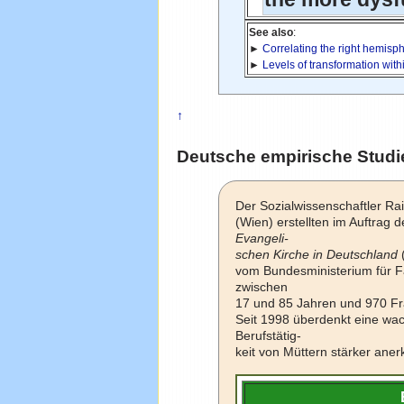
See also
:
►
Correlating the right hemisph
►
Levels of transformation withi
↑
Deutsche empirische Studi
Der Sozialwissenschaftler Rai
(Wien) erstellten im Auftrag 
Evangeli-
schen Kirche in Deutschland
vom Bundesministerium für F
zwischen
17 und 85 Jahren und 970 F
Seit 1998 überdenkt eine wac
Berufstätig-
keit von Müttern stärker aner