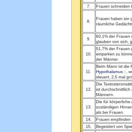
7.
Frauen schneiden b
Frauen haben ein g
8.
räumliche Gedächtn
60,1% der Frauen 
9.
glauben von sich, g
51,7% der Frauen g
10.
einparken zu könne
der Männer.
Beim Mann ist die 
11.
Hypothalamus
, w
steuert, 2,5 mal gr
Die Testosteronsät
12.
ist durchschnittlic
Männern.
Die für körperliche
13.
zuständigen Hirnar
als bei Frauen.
14.
Frauen empfinden g
15.
Begeistert von Spi