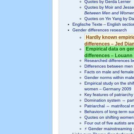
Quotes by Gerda Lerner
Quotes by Moir and Jesse
Between Men and Wome
Quotes on Yin Yang by Da
Englische Texte – English secti
Gender differences research
Hardly known empiric
differences – Jed Di
Empirical data on gen
differences – Louann
Researched differences
Differences between me
Facts on male and female
Gender norms within mal
Empirical study on the shi
women – Germany 2009
Key features of patriarchy
Domination system ⇔ part
Patriarchal ⇔ matrifocal 
Behaviors of long-term suc
Quotes on shifting women's
Four out of five autists ar
⚡ Gen­der mainstreaming –