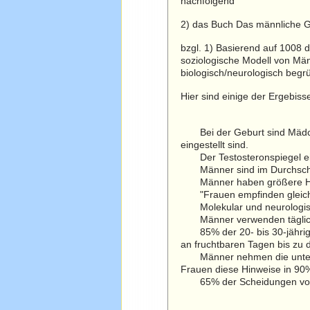
nachfolgend
2) das Buch Das männliche G
bzgl. 1) Basierend auf 1008 
soziologische Modell von Mä
biologisch/neurologisch begr
Hier sind einige der Ergebis
Bei der Geburt sind Mädche
eingestellt sind.
Der Testosteronspiegel eine
Männer sind im Durchschnit
Männer haben größere Hirnar
"Frauen empfinden gleich vi
Molekular und neurologisch 
Männer verwenden täglich 
85% der 20- bis 30-jährige
an fruchtbaren Tagen bis zu d
Männer nehmen die untersch
Frauen diese Hinweise in 90%
65% der Scheidungen von Ü