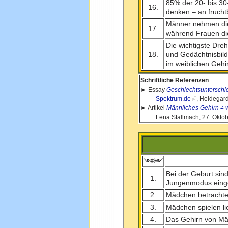
85% der 20- bis 3
16.
denken – an fruchtb
Männer nehmen die
17.
während Frauen die
Die wichtigste Dre
18.
und Gedächtnisbil
im weiblichen Gehi
Schriftliche Referenzen
:
► Essay
Geschlechtsunterschie
Spektrum.de
, Heidegard
► Artikel
Männliches Gehirn ≠ 
Lena Stallmach, 27. Oktob
༺༻
Bei der Geburt sin
1.
Jungenmodus einges
2.
Mädchen betrachten
3.
Mädchen spielen lie
4.
Das Gehirn von Mä