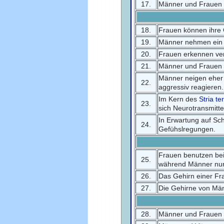
17.
Männer und Frauen h
18.
Frauen können ihre 
19.
Männer nehmen ein n
20.
Frauen erkennen ver
21.
Männer und Frauen
Männer neigen eher 
22.
aggressiv reagieren.
Im Kern des
Stria te
23.
sich Neurotransmitte
In Erwartung auf S
24.
Gefühslregungen.
Frauen benutzen bei
25.
während Männer nur
26.
Das Gehirn einer Fra
27.
Die Gehirne von Män
28.
Männer und Frauen p