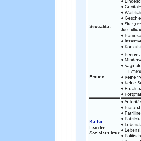
♦ Eingesc
♦ Genita
♦ Weiblic
♦ Geschle
♦
Streng v
Sexualität
Jugendlich
♦ Homosex
♦ Inzestn
♦ Konkubin
♦ Freihei
♦ Minderw
♦ Vaginal
Hymenal
Frauen
♦ Keine f
♦ Keine S
♦ Fruchtba
♦ Fortpfl
♦ Autoritä
♦ Hierarc
♦ Patrili
♦ Patrilok
Kultur
♦ Lebens
Familie
♦ Lebens
Sozialstruktur
♦ Politis