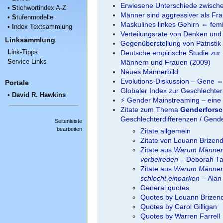
Erwiesene Unterschiede zwisch
•
S
tichwortindex A-Z
Männer sind aggressiver als Fr
•
S
tufenmodelle
Maskulines linkes Gehirn ⇔ fem
•
I
ndex Textsammlung
Verteilungsrate von Denken und
Linksammlung
Gegenüberstellung von Patristik 
L
ink-Tipps
Deutsche empirische Studie zur
S
ervice Links
Männern und Frauen (2009)
Neues Männerbild
Evolutions-Diskussion – Gene ⇔ 
Portale
Globaler Index zur Geschlechter
•
David R. Hawkins
⚡ Gen­der Mainstreaming – eine a
Zitate zum Thema
Genderfors
Geschlechterdifferenzen / Gende
Seitenleiste
bearbeiten
Zitate allgemein
Zitate von Louann Brizen
Zitate aus
Warum Männer 
vorbeireden
– Deborah T
Zitate aus
Warum Männer 
schlecht einparken
– Alan
General quotes
Quotes by Louann Brizen
Quotes by Carol Gilligan
Quotes by Warren Farrell