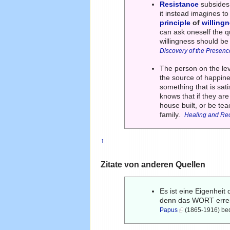
Resistance
subsides 
it instead imagines to
principle
of
willing
can ask oneself the q
willingness should b
Discovery of the Presenc
The person on the lev
the source of happines
something that is sati
knows that if they are
house built, or be te
family.
Healing and Re
↑
Zitate von anderen Quellen
Es ist eine Eigenheit
denn das WORT erreic
Papus
(1865-1916) bede