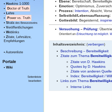
Ebene:
Bereitschaft, Bereitwilligk
•
H
awkins 1-1000
Emotion:
Optimismus, Zuversicht
•
D
octor of Truth
Prozess:
Intention
, Absicht, Vors
•
L
ehre
Selbstbild/Lebensauffassung:
•
P
ower vs. Truth
Gottesbild:
Begeisternd,
inspiri
•
S
kala
des Bewusstseins
•
V
eröffentlichungen
Versuchung
–
Prüfung
:
Übertrie
•
W
eblinks
Orientiert an
Erleuchtung ist möglich.
•
Z
itate, Lehrsätze,
Empfehlungen
Inhaltsverzeichnis:
(
verbergen
)
Beschreibung – Bereitwilligkeit
•
Autorenliste
Zitate zum Thema
Bereitwillig
Portale
Zitate von D. Hawkins
Quotes by D. Hawkins
•
Wiki
Zitate von anderen Quell
Index: Bereitwilligkeit / 
Seitenleiste
Links zum Thema
Bereitwilligk
bearbeiten
Interne Links