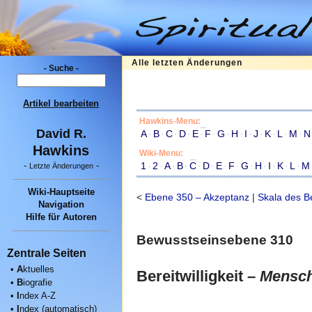
Alle letzten Änderungen
- Suche -
Artikel bearbeiten
Hawkins-Menu:
David R.
A
·
B
·
C
·
D
·
E
·
F
·
G
·
H
·
I
·
J
·
K
·
L
·
M
·
N
Hawkins
Wiki-Menu:
1
·
2
·
A
·
B
·
C
·
D
·
E
·
F
·
G
·
H
·
I
·
K
·
L
·
M
-
-
Letzte Änderungen
Wiki-Hauptseite
<
Ebene 350 – Akzeptanz
|
Skala des B
Navigation
Hilfe für Autoren
Bewusstseinsebene 310
Zentrale Seiten
•
A
ktuelles
Bereitwilligkeit –
Mensch
•
B
iografie
•
I
ndex A-Z
•
I
ndex (automatisch)