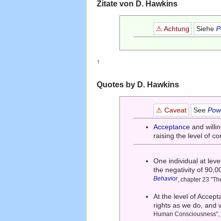
Zitate von D. Hawkins
⚠ Achtung
Siehe
P
↑
Quotes by D. Hawkins
⚠ Caveat
See
Powe
Acceptance
and willin
raising the level of 
One individual at lev
the negativity of 90,
Behavior
, chapter 23 "T
At the level of Accep
rights as we do, and
Human Consciousness", 