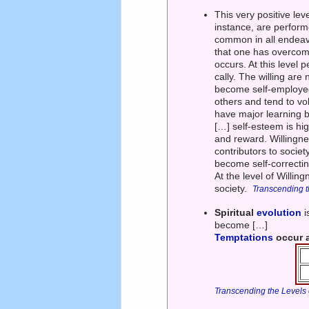
This very positive le
instance, are perform
common in all endeav
that one has overcome
occurs. At this level
cally. The willing are
become self-employed.
others and tend to vol
have major learning b
[…] self-esteem is hi
and reward. Willingne
contributors to socie
become self-correcting
At the level of Willi
society.
Transcending t
Spiritual
evolution
i
become […]
Temptations
occur 
Transcending the Levels