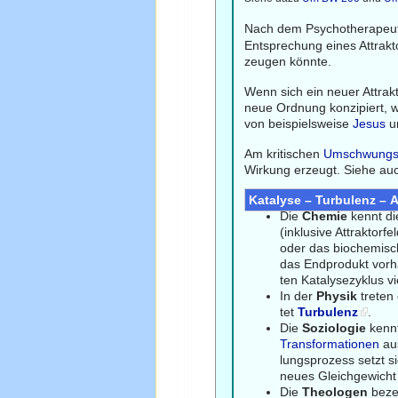
Nach dem Psychotherape
Entsprechung eines Attrakto
zeugen könnte.
Wenn sich ein neuer Attrakt
neue Ordnung konzipiert, w
von beispielsweise
Jesus
u
Am kritischen
Umschwung
Wirkung erzeugt. Siehe au
Katalyse – Turbulenz – 
Die
Chemie
kennt d
(inklusive Attraktorf
oder das biochemis
das Endprodukt vorha
ten Katalysezyklus v
In der
Physik
treten
tet
Turbulenz
.
Die
Soziologie
kenn
Transformationen
aus
lungsprozess setzt si
neues Gleichgewicht 
Die
Theologen
beze