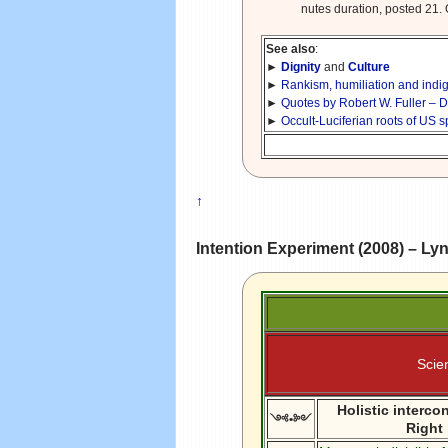
nutes duration, posted 21
See also
:
►
Dignity
and
Culture
►
Rankism, humiliation and indign
►
Quotes by Robert W. Fuller – 
►
Occult-Luciferian roots of U
↑
Intention Experiment (2008) – L
Scie
Holistic interco
༺•༻
Right