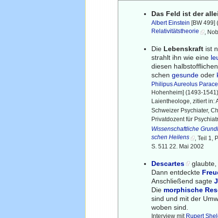
Das Feld ist der all
Albert Einstein
[BW 499] 
Relativitätstheorie
, Nob
Die
Lebenskraft
ist 
strahlt ihn wie eine
le
diesen halbstoffliche
schen
gesunde
oder
Philipus Aureolus Parace
Hohenheim] (1493-1541) S
Laientheologe, zitiert in: 
Schweizer Psychiater, Ch
Privatdozent für Psychiat
Wissenschaftliche Grundl
schen Heilens
, Teil 1
S. 511 22. Mai 2002
Descartes
glaubte,
Dann entdeckte
Freu
Anschließend sagte
Die
morphische Re
sind und mit der Umwe
woben sind.
Interview mit
Rupert She