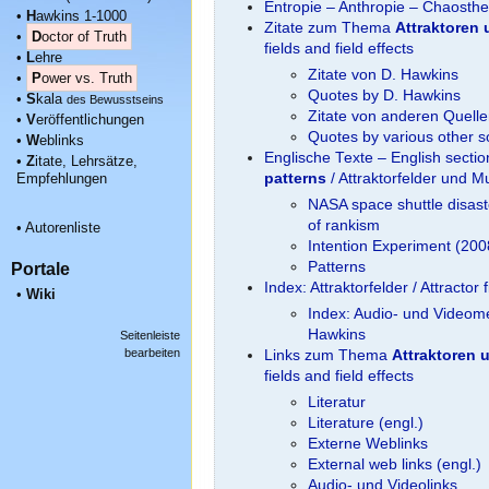
Entropie – Anthropie – Chaosthe
•
H
awkins 1-1000
Zitate zum Thema
Attraktoren
•
D
octor of Truth
fields and field effects
•
L
ehre
Zitate von D. Hawkins
•
P
ower vs. Truth
Quotes by D. Hawkins
•
S
kala
des Bewusstseins
Zitate von anderen Quell
•
V
eröffentlichungen
Quotes by various other 
•
W
eblinks
Englische Texte – English secti
•
Z
itate, Lehrsätze,
Empfehlungen
patterns
/ Attraktorfelder und M
NASA space shuttle disast
of rankism
•
Autorenliste
Intention Experiment (20
Portale
Patterns
Index: Attraktorfelder / Attracto
•
Wiki
Index: Audio- und Videome
Hawkins
Seitenleiste
bearbeiten
Links zum Thema
Attraktoren 
fields and field effects
Literatur
Literature (engl.)
Externe Weblinks
External web links (engl.)
Audio- und Videolinks