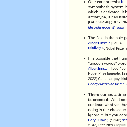
One cannot resist
it
. 
sympathetic system is
which is activated, it 
archetype, it has his
[LoC 520/540] (1875-1961
Miscellaneous Writings
–
The field is the sole 
Albert Einstein
[LoC 499] 
relativity
, Nobel Prize l
It is possible that h
"unseen waves" were l
Albert Einstein
[LoC 499] 
Nobel Prize laureate, 192
2022) Canadian psychiatr
Energy Medicine for the 
There comes a time 
is crossed.
What seem
continue what you hav
doing is the choice t
ignore it, but you c
Gary Zukav
(*1942)
se
S. 42, Free Press, reprin