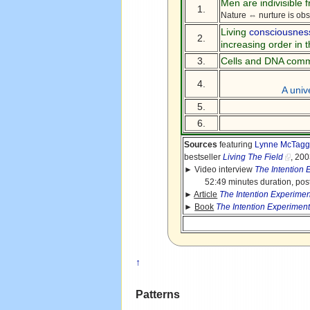
Men are indivisible 
1.
Nature ⇔ nurture is obs
Living
consciousnes
2.
increasing order in 
3.
Cells and DNA comm
4.
A univ
5.
6.
Sources
featuring
Lynne McTagg
bestseller
Living The Field
, 20
► Video interview
The Intention 
52:49 minutes duration, po
►
Article
The Intention Experimen
►
Book
The Intention Experimen
↑
Patterns