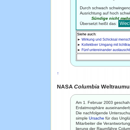
Durch schwach schwingend
Ausrichtung auf hoch schwi
Sündige nicht mehr
Wech
Übersetzt heißt das:
Siehe auch
:
►
Wirkung und Schicksal mensch
►
Kollektiver Umgang mit lichttr
►
Fünf untereinander austausc
↑
NASA
Columbia
Weltraumun
Am 1. Februar 2003 geschah
Erdatmosphäre auseinanderb
Die nachfolgende Untersuchu
simple
Ursache
für das Ungl
Mitarbeiter die Verantwortung
lierung der Raumfähre Columb