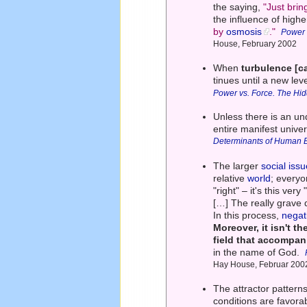
the saying,
"Just brin
the influence of higher
by
osmosis
."
Power 
House, February 2002
When
turbulence [ca
tinues until a new leve
Power vs. Force. The Hi
Unless there is an un
entire manifest unive
Determinants of Human 
The larger
social iss
relative
world
; everyo
"right" – it's this ve
[…] The really grave d
In this process,
negati
Moreover, it isn't 
field that accompani
in the name of God.
Hay House, Februar 200
The attractor pattern
conditions are favora