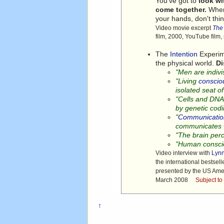
You've got to
look wi
come together.
Whe
your hands, don't thin
Video movie excerpt
The
film, 2000, YouTube film
The
Intention
Experime
the physical world.
Di
"Men are indivi
"Living
conscio
isolated seat o
"Cells and DNA
by genetic codi
"
Communicatio
communicates w
"The brain perc
"Human conscio
Video interview with
Lyn
the international bestsell
presented by the US Am
March 2008
Subject to
↑