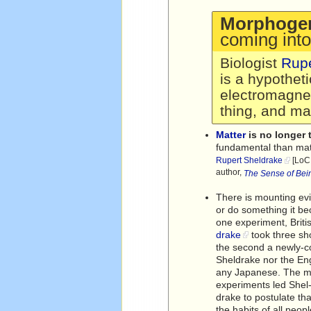
Morphogen
coming into
Biologist
Rupe
is a hypotheti
electromagneti
thing, and ma
Matter
is no longer t
fundamental than matt
Rupert Sheldrake
[LoC 
author,
The Sense of Bei
There is mounting ev
or do something it bec
one experiment, Briti
drake
took three sh
the second a newly-co
Sheldrake nor the En
any Japanese. The mo
experiments led Shel
drake to postulate tha
the habits of all peo