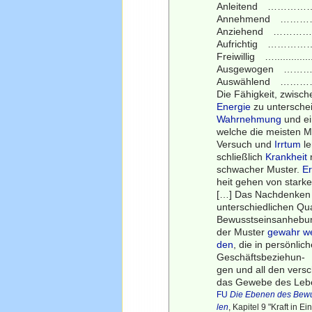
Anleitend …………
Annehmend ………
Anziehend ……………….
Aufrichtig …………
Freiwillig …..........
Ausgewogen ………
Auswählend …………..
Die Fähigkeit, zwisc
Energie
zu unterschei
Wahrnehmung
und e
welche die meisten 
Versuch und
Irrtum
le
schließlich
Krankheit
schwacher Muster.
Er
heit gehen von starke
[…] Das Nachdenken 
unterschiedlichen Qu
Bewusstseinsanhebung
der Muster
gewahr w
den
, die in persönlic
Geschäftsbeziehun-
gen und all den versc
das Gewebe des Leb
FU
Die Ebenen des Bewuss
len
, Kapitel 9 "Kraft in 