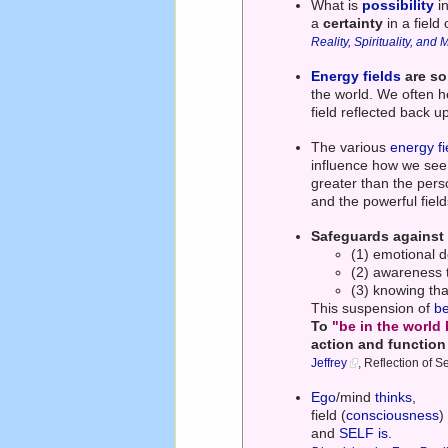
What is
possibility
i
a
certainty
in a field 
Reality, Spirituality, an
Energy fields
are so
the world. We often he
field reflected back 
The various
energy fi
influence how we see 
greater than the perso
and the powerful fiel
Safeguards against
(1) emotional d
(2) awareness 
(3) knowing tha
This suspension of
be
To
"be in the world 
action and function 
Jeffrey
, Reflection of 
Ego
/mind
thinks
,
field (
consciousness
and
SELF
is
.