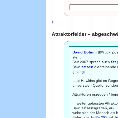
↑
Attraktorfelder – abgeschw
David Bohm
post
[BW 507]
steht.
Seit 2007 sprach auch
Ste
Bewusstsein
die treibende 
gelangt.
Laut Hawkins gibt es Gegent
universalen Quelle, sonder
Attraktoren erzeugen / bei
In weiter gefassten Attrak
Bewusstseinsgraden, er-
weist sich der Mensch als b
Siehe dazu
Um BW 200
und
Um