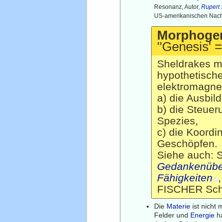
Resonanz, Autor,
Rupert 
US-amerikanischen Nach
Morphogen
''Genesis' 
Sheldrakes mo
hypothetische
elektromagnet
a) die Ausbi
b) die Steuer
Spezies,
c) die Koord
Geschöpfen.
Siehe auch: 
Gedankenüber
Fähigkeiten
,
FISCHER Sche
Die
Materie
ist nicht
Felder und
Energie
ha