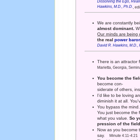
Dissolving the Ego, Real
Hawkins, M.D., Ph.D.
, ed
We are constantly b
almost dominant.
Wh
Our minds are being
the real
power baro
David R. Hawkins, M.D., 
There is an attractor 
Marietta, Georgia, Semi
You become the fiel
become con-
siderate of others, in
I’d like to be loving 
diminish it at all. Yo
You bypass the mind
You just become the fi
what you value.
So y
pression of the field
Now as you become the 
say.
Minute 4:11-4:21