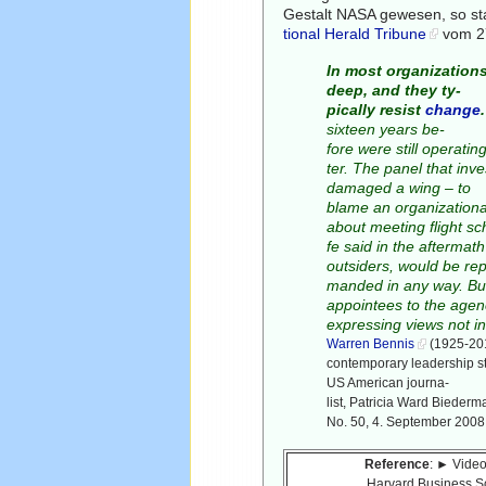
Gestalt NASA gewesen, so sta
tional Herald Tribune
vom 27
In most organization
deep, and they ty-
pically resist
change
.
sixteen years be-
fore were still operatin
ter. The panel that in
damaged a wing – to
blame an organizationa
about meeting flight s
fe said in the afterma
outsiders, would be rep
manded in any way. Bu
appointees to the agen
expressing views not in
Warren Bennis
(1925-201
contemporary leadership st
US American journa-
list, Patricia Ward Bieder
No. 50, 4. September 2008
Reference
: ► Video
Harvard Business S