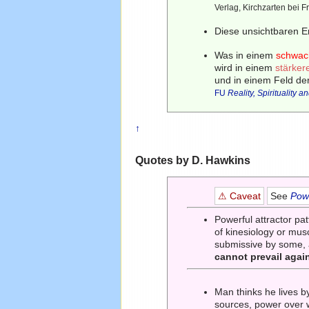
Verlag, Kirchzarten bei F
Diese unsichtbaren E
Was in einem
schwac
wird in einem
stärker
und in einem Feld de
FU
Reality, Spirituality
↑
Quotes by D. Hawkins
⚠ Caveat
See
Powe
Powerful attractor p
of kinesiology or mus
submissive by some, ar
cannot prevail again
Man thinks he lives b
sources, power over