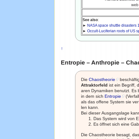
web 
See also
:
►
NASA space shuttle disasters 1
►
Occult-Luciferian roots of U
↑
Entropie – Anthropie – Cha
Die
Chaostheorie
beschäfti
Attraktorfeld
ist ein Begriff,
aren Dynamiken benutzt. Es 
in dem sich
Entropie
(Verfal
als das offene System sie ver
len kann.
Bei dieser Ausgangslage kan
Das System wird von Ent
Es öffnet sich eine Ga
Die Chaostheorie besagt, d