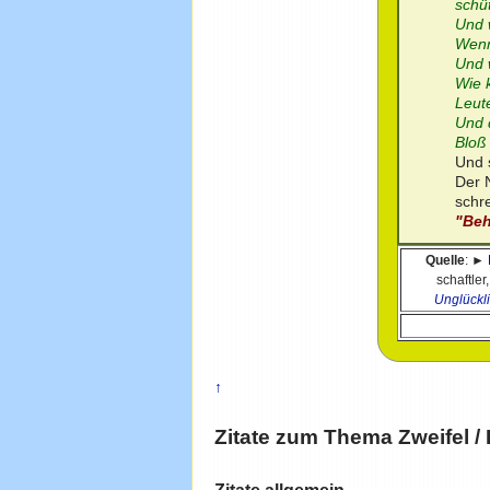
schü
Und 
Wenn
Und 
Wie 
Leut
Und d
Bloß 
Und s
Der 
schr
"Beh
Quelle
: ►
schaftler
Unglückl
↑
Zitate zum Thema
Zweifel
/