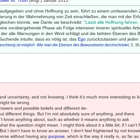
ower vs. Truth
(engl.) Januar 2013
t aufgegeben und ohne Hoffnung zu sein, führt zu einem umfassenden
erung in der Wahrnehmung von Zeit einschließen, die man mit der Erf
gleichen könnte, wie Dante sie beschreibt:
"Lasst alle Hoffnung fahren, d
ne vorübergehende Phase als Folge intensiver innerer spiritueller Arb
 der alle Warnungen in den Wind schlägt und die tiefsten Ebenen des B
 Suchende intuitiv, dass es nötig ist, das
Ego
zurückzulassen und jeden 
leuchtung ist möglich. Wie man die Ebenen des Bewusstseins durchschreitet
, S. 3
 and uncertainty, and not knowing. I think it's much more interesting to l
might be wrong.
swers and possible beliefs and different de-
ut different things. But I'm not absolutely sure of anything, and there
’t know anything about, such as whether it means anything to ask
t the question might mean. I might think about it a little bit; if I can't f
But I don’t have to know an answer. I don't feel frightened by not knowi
verse without having any
purpose
, which is the way it really is, as far as 