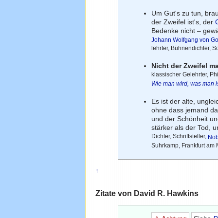
Um Gut's zu tun, bra
der Zweifel ist's, der
Bedenke nicht – gewä
Johann Wolfgang von G
lehrter, Bühnendichter, Sc
Nicht der Zweifel m
klassischer Gelehrter, Phi
Wie man wird, was man i
Es ist der alte, ungl
ohne dass jemand dam
und der Schönheit un
stärker als der Tod, 
Dichter, Schriftsteller,
Nob
Suhrkamp, Frankfurt am 
↑
Zitate von David R. Hawkins