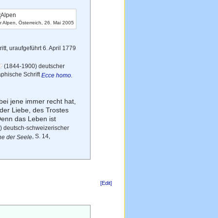
 Alpen, Österreich, 26. Mai 2005
tritt, uraufgeführt 6. April 1779
(1844-1900) deutscher
raphische Schrift
Ecce homo.
bei jene immer recht hat,
er Liebe, des Trostes
Denn das Leben ist
 deutsch-schweizerischer
, S. 14,
he der Seele
[Edit]