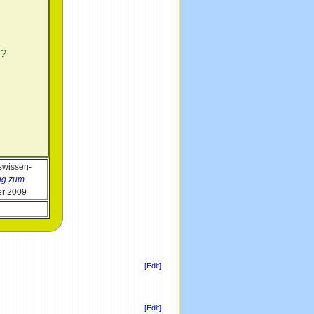
n?
swissen-
ng zum
er 2009
[Edit]
[Edit]