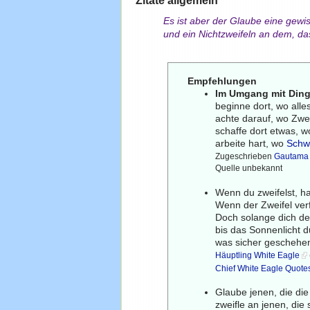
Zitate allgemein
Es ist aber der Glaube eine gewis
und ein Nichtzweifeln an dem, da
Empfehlungen
Im Umgang mit Din
beginne dort, wo alles
achte darauf, wo Zwei
schaffe dort etwas, wo
arbeite hart, wo
Schw
Zugeschrieben
Gautama
Quelle unbekannt
Wenn du zweifelst, ha
Wenn der Zweifel ver
Doch solange dich de
bis das Sonnenlicht d
was sicher geschehen
Häuptling White Eagle
Chief White Eagle Quote
Glaube jenen, die di
zweifle an jenen, die 