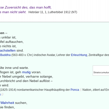
se Zuversicht des, das man hofft,
s man nicht sieht.
Hebräer 11, 1, Lutherbibel 1912 (NT)
gen
–
 unklar ist,
fel auftauchen,
 nichts ist,
achstellen
sind.
 Buddha
(563-483 v. Chr.) indischer Avatar, Lehrer der
Erleuchtung
, Zentralfigur de
lte inne und warte.
flogen ist, geh
mutig
voran.
Stratocumulus
r Nebel umgebt, verharre solange,
urchbricht und den Nebel auflöst –
 wird.
(1825-1914) nordamerikanischer Haupthäuptling der
Ponca
Nation, zitiert auf En
s
e
Wahrheit
suchen,
sie finden,