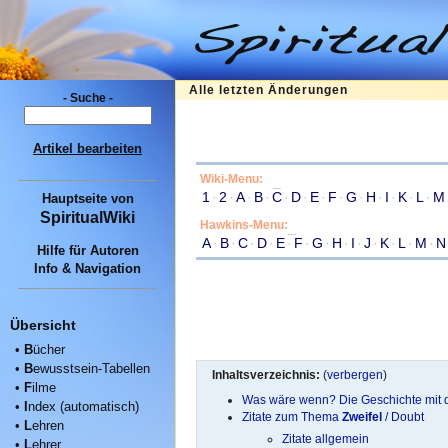
Alle letzten Änderungen
- Suche -
Artikel bearbeiten
Wiki-Menu:
1
·
2
·
A
·
B
·
C
·
D
·
E
·
F
·
G
·
H
·
I
·
K
·
L
·
M
Hauptseite
von
SpiritualWiki
Hawkins-Menu:
A
·
B
·
C
·
D
·
E
·
F
·
G
·
H
·
I
·
J
·
K
·
L
·
M
·
N
Hilfe für Autoren
Info & Navigation
Übersicht
•
B
ücher
•
B
ewusstsein-Tabellen
Inhaltsverzeichnis:
(
verbergen
)
•
F
ilme
Was wäre wenn? Die Geschichte mi
•
I
ndex (automatisch)
Zitate zum Thema
Zweifel
/ Doubt
•
L
ehren
Zitate allgemein
•
L
ehrer