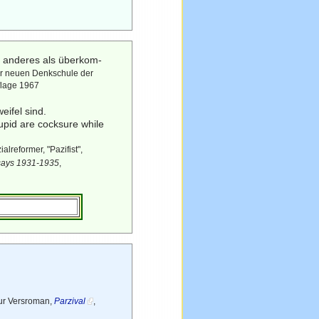
ts anderes als überkom-
er neuen Denkschule der
uflage 1967
eifel sind.
tupid are cocksure while
lreformer, "Pazifist",
ssays 1931-1935
,
tur Versroman,
Parzival
,