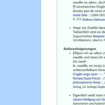
zweifle an allem, doch
[Französisches Origin
doutez pas de vous
André Gide
(1869-1951) 
S. 174,
Éditions Gallimar
Hege nie Zweifel dar
Tatsächlich sind es d
Zugeschrieben
Margaret
Schriftstellerin, zitiert 
Schlussfolgerungen
[W]enn ich an allem z
zweifle und dass ich 
ich zweif-
le, zweifle, so muss i
unbezweifelbare Gewi
Cogito ergo sum
– "
Richard David Precht
(
philosophische Reise
,
Verlag, 24. Auflage Sep
Eigentlich weiß man
Johann Wolfgang von G
Aphorismen und Aufzei