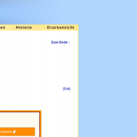
ten
Historie
Druckansicht
Zum Ende ↓
[Edit]
ussheim