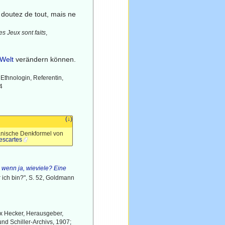
; doutez de tout, mais ne
Les Jeux sont faits
,
Welt
verändern können.
Ethnologin, Referentin,
4
(↓)
anische Denkformel von
scartes
 wenn ja, wieviele? Eine
r ich bin?", S. 52, Goldmann
ax Hecker, Herausgeber,
nd Schiller-Archivs, 1907;