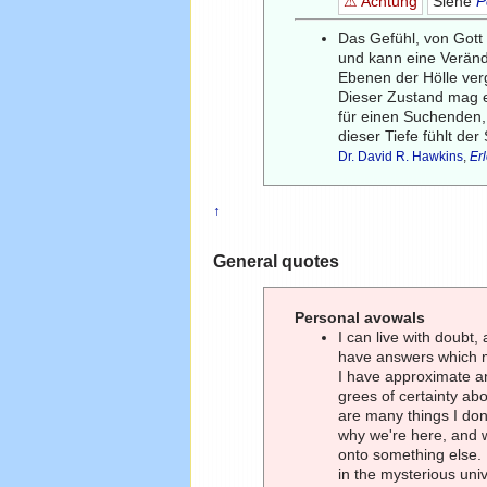
⚠ Achtung
Siehe
P
Das Gefühl, von Got
und kann eine Veränd
Ebenen der Hölle ver
Dieser Zustand mag ei
für einen Suchenden,
dieser Tiefe fühlt der
Dr. David R. Hawkins
,
Er
↑
General quotes
Personal avowals
I can live with doubt,
have answers which 
I have approximate an
grees of certainty abo
are many things I don
why we're here, and wha
onto something else. 
in the mysterious uni