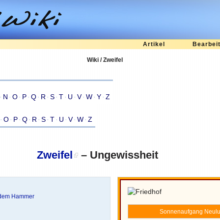
Artikel
Bearbei
Wiki / Zweifel
·
N
·
O
·
P
·
Q
·
R
·
S
·
T
·
U
·
V
·
W
·
Y
·
Z
·
O
·
P
·
Q
·
R
·
S
·
T
·
U
·
V
·
W
·
Z
Zweifel
– Ungewissheit
t dem Hammer
Sonnenaufgang
Neul