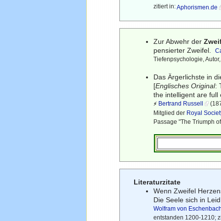
zitiert in:
Aphorismen.de
Zur Abwehr der
Zwei
pensierter Zweifel.
Ca
Tiefenpsychologie, Autor
Das Ärgerlichste in di
[
Englisches Original
:
the intelligent are full
Bertrand Russell
(187
⚡
Mitglied der
Royal Societ
Passage "The Triumph of
Literaturzitate
Wenn Zweifel Herzen
Die Seele sich in Leid
Wolfram von Eschenbac
entstanden 1200-1210; zit