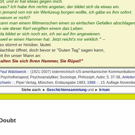
tzt, und er hat etwas gegen mich.
was? Ich habe ihm nichts angetan; der bildet sich da etwas ein.
 jemand von mir ein Werkzeug borgen wollte, ich gäbe es ihm sofort.
warum er nicht?
kann man einem Mitmenschen einen so einfachen Gefallen abschlage
e wie dieser Kerl vergiften einem das Leben.
a bildet er sich noch ein, ich sei auf ihn angewiesen.
weil er einen Hammer hat. Jetzt reicht's mir wirklich."
' –
o stürmt er hinüber, läutet.
Nachbar öffnet, doch bevor er "Guten Tag" sagen kann,
eit ihn unser Mann an:
alten Sie sich Ihren Hammer, Sie Rüpel!"
Paul Watzlawick
(1921-2007) österreichisch-US-amerikanischer Kommunikation
, Psychotherapeut, Psychoanalytiker, Soziologe, Philosoph, Autor, S. 37-38,
Anleitu
ichsein
, Piper Verlag, München, Erstausgabe 1983,
1988
, 15. Auflage Novemb
Siehe auch
: ►
Geschichtensammlung
und ►
Irrtum
 Doubt