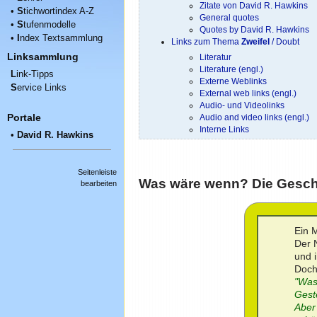
Zitate von David R. Hawkins
•
S
tichwortindex A-Z
General quotes
•
S
tufenmodelle
Quotes by David R. Hawkins
•
I
ndex Textsammlung
Links zum Thema
Zweifel
/ Doubt
Linksammlung
Literatur
Literature (engl.)
L
ink-Tipps
Externe Weblinks
S
ervice Links
External web links (engl.)
Audio- und Videolinks
Portale
Audio and video links (engl.)
Interne Links
•
David R. Hawkins
Seitenleiste
Was wäre wenn? Die Gesch
bearbeiten
Ein 
Der 
und 
Doch
"Was
Geste
Aber 