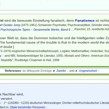
fel
wird die bewusste Einstellung fanatisch, denn
Fanatismus
ist nich
rl Gustav Jung
(1875-1961) Schweizer Psychiater, Psychoanalytiker, Gründer ein
,
, Rascher, 10. revidierte A
Psychologische Typen – Gesammelte Werke, Band 6
eser Welt ist, dass die Dummen todsicher und die Intelligenten voller Zw
 The fundamental cause of the trouble is that in the modern world the s
 of doubt.]
2-1970) englischer Wissenschaftsphilosoph, Logiker, Mathematiker, Historiker, Sozia
y
and MI5, Nobelpreisträger für Literatur, 1950,
Mortals and Others. American E
 Stupidity", Routledge Chapman & Hall, 1998
Referenzen
:
de.Wikiquote-Einträge
►
Zweifel
und ►
Ungewissheit
s Nachbar wird,
 verwirrt.
h
(*~1160/80-~1220) deutscher Minnesänger, Dichter mittelhochdeutscher Litera
iert in:
Zitate berühmter Personen