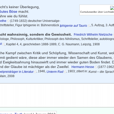
ucht's keiner Überlegung,
Gutes Böse
macht.
Cumuluswolke über Lechtaler
hre wie du fühlst.
oethe
(1749-1832) deutscher Universalge-
hriftsteller, Figur Iphigenie in: Bühnenstück
, 5. Aufzug, 3. Auf
Iphigenie auf Tauris
acht wahnsinnig, sondern die Gewissheit.
Friedrich Wilhelm Nietzsche
lologe, Philosoph, Kulturkritiker, Philosoph des Nihilismus, Schriftsteller, autobiog
st
, Kapitel 4, 4, geschrieben 1888-1889, C. G. Naumann, Leipzig, 1908
eiche Kampf zwischen Kritik und Schöpfung, Wissenschaft und Kunst, wo
it gedient wäre, diese aber immer wieder den Samen des Glaubens, d
d Ewigkeitsahnung hinauswirft und immer wieder guten Boden findet. 
und der Glaube ist mächtiger als der Zweifel.
Hermann Hesse
(1877-1962)
, 1946,
, 1903; zitiert in:
elpreisträger in Literatur
Unterm Rad
Kunst – die Sprac
Main, 2008