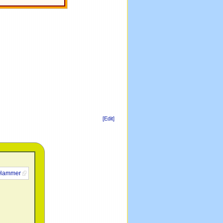
[Edit]
.