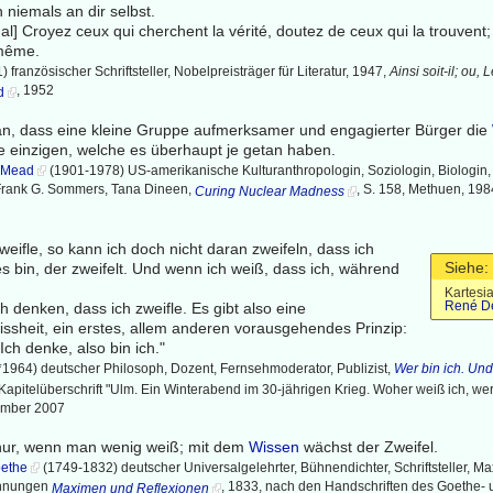
 niemals an dir selbst.
al] Croyez ceux qui cherchent la vérité, doutez de ceux qui la trouvent
-même.
französischer Schriftsteller, Nobelpreisträger für Literatur, 1947,
Ainsi soit-il; ou, 
, 1952
d
an, dass eine kleine Gruppe aufmerksamer und engagierter Bürger die
ie einzigen, welche es überhaupt je getan haben.
 Mead
(1901-1978) US-amerikanische Kulturanthropologin, Soziologin, Biologin, 
in: Frank G. Sommers, Tana Dineen,
, S. 158, Methuen, 198
Curing Nuclear Madness
weifle, so kann ich doch nicht daran zweifeln, dass ich
Siehe:
es bin, der zweifelt. Und wenn ich weiß, dass ich, während
Kartesi
René De
ch denken, dass ich zweifle. Es gibt also eine
ssheit, ein erstes, allem anderen vorausgehendes Prinzip:
Ich denke, also bin ich."
*1964) deutscher Philosoph, Dozent, Fernsehmoderator, Publizist,
Wer bin ich. Und
 Kapitelüberschrift "Ulm. Ein Winterabend im 30-jährigen Krieg. Woher weiß ich, we
tember 2007
 nur, wenn man wenig weiß; mit dem
Wissen
wächst der Zweifel.
oethe
(1749-1832) deutscher Universalgelehrter, Bühnendichter, Schriftsteller, M
chnungen
, 1833, nach den Handschriften des Goethe- u
Maximen und Reflexionen