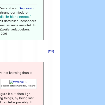
 Zustand von
Depression
ahrung der niederen
ie ihr hier eintretet."
eit darstellen, besonders
ewusstseins auslotet. In
Zweifel aufzugeben.
6, 2008
[Edit]
ive not knowing than to
Seljalandsfoss waterfall, Iceland
igure it out, then I go
ng things, by being lost
I can tell – possibly. It