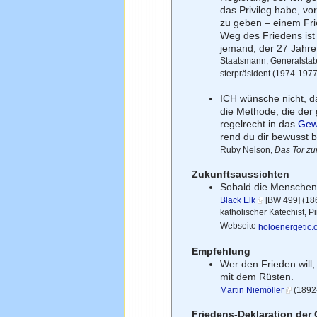
das Privileg habe, v
zu geben – einem Fri
Weg des Friedens ist
jemand, der 27 Jahre
Staatsmann, Generalstabsc
sterpräsident (1974-197
ICH wünsche nicht, d
die Methode, die der 
regelrecht in das
Gew
rend du dir bewusst 
Ruby Nelson,
Das Tor zu
Zukunftsaussichten
Sobald die Menschen
Black Elk
[BW 499] (186
katholischer Katechist, P
Webseite
holoenergetic
Empfehlung
Wer den Frieden wil
mit dem Rüsten.
Martin Niemöller
(1892-
Friedens-Deklaration der