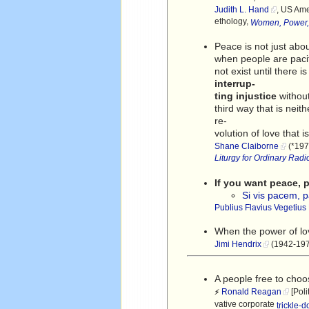
Judith L. Hand
, US Ame
ethology,
Women, Power, 
Peace is not just abo
when people are pacif
not exist until there i
interrup-
ting injustice
without
third way that is neith
re-
volution of love that
Shane Claiborne
(*197
Liturgy for Ordinary Radi
If you want peace, 
Si vis pacem, 
Publius Flavius Vegetius
When the power of lo
Jimi Hendrix
(1942-1970
A people free to choo
Ronald Reagan
[Poli
⚡
vative corporate
trickle