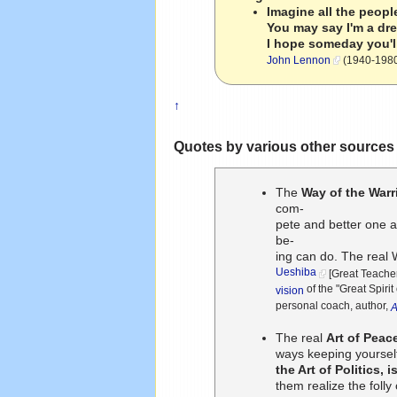
Imagine all the people
You may say I'm a dre
I hope someday you'll
John Lennon
(1940-1980)
↑
Quotes by various other sources
The
Way of the Warr
com-
pete and better one a
be-
ing can do. The real W
Ueshiba
[Great Teacher]
of the "Great Spiri
vision
personal coach, author,
A
The real
Art of Peac
ways keeping yourself
the Art of Politics, i
them realize the folly