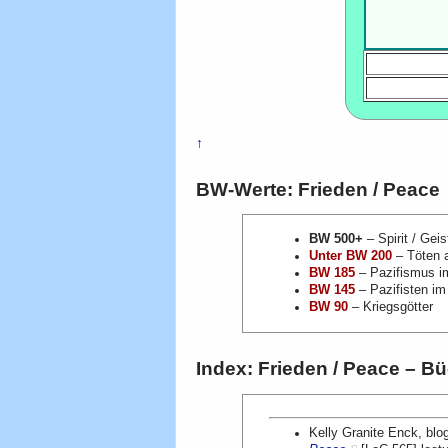
↑
BW-Werte: Frieden / Peace
BW 500+
– Spirit / Geis
Unter BW 200
– Töten a
BW 185
– Pazifismus i
BW 145
– Pazifisten im
BW 90
– Kriegsgötter
Index: Frieden / Peace – B
Kelly Granite Enck, bl