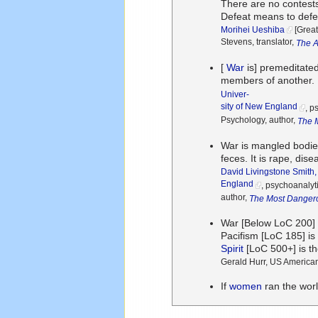
There are no contests
Defeat means to defea
Morihei Ueshiba
[Great
Stevens, translator,
The A
[
War
is] premeditate
members of another.
Univer-
sity of New England
, p
Psychology, author,
The 
War is mangled bodies
feces. It is rape, di
David Livingstone Smith,
England
, psychoanalyt
author,
The Most Dangero
War [Below LoC 200] 
Pacifism [LoC 185] is
Spirit
[LoC 500+] is t
Gerald Hurr, US American
If
women
ran the wor