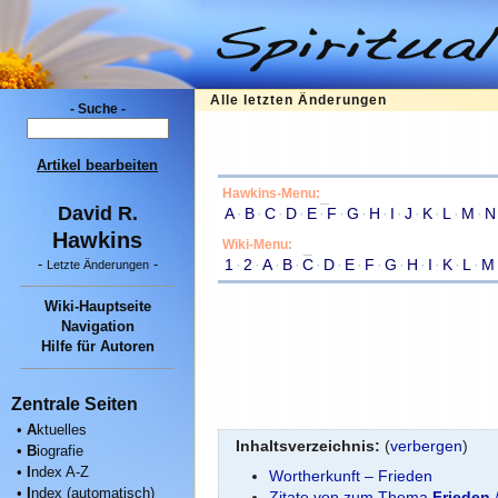
Alle letzten Änderungen
- Suche -
Artikel bearbeiten
Hawkins-Menu:
David R.
A
·
B
·
C
·
D
·
E
·
F
·
G
·
H
·
I
·
J
·
K
·
L
·
M
·
N
Hawkins
Wiki-Menu:
1
·
2
·
A
·
B
·
C
·
D
·
E
·
F
·
G
·
H
·
I
·
K
·
L
·
M
-
-
Letzte Änderungen
Wiki-Hauptseite
Navigation
Hilfe für Autoren
Zentrale Seiten
•
A
ktuelles
Inhaltsverzeichnis:
(
verbergen
)
•
B
iografie
•
I
ndex A-Z
Wortherkunft – Frieden
•
I
ndex (automatisch)
Zitate von zum Thema
Frieden