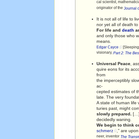
cal scientist, mathematici
originator of the
Journal 
It is not all of life to li
nor yet all of death to
For life and
death
a
and only those who w
means.
Edgar Cayce
[Sleeping
visionary,
Part 2: The Be
Universal Peace
, as
quire eons for its ac
from
the imperceptibly slo
ac-
cepted estimates of 
late. The very founda
A state of human life
turies past, might com
slowly prepared.
[…]
decidedly waning.
We begin to think c
schmerz
," are upon
neer, inventor
The Transm