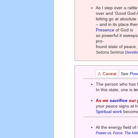
As I step over a rattl
over and 'Good God Alm
letting go at absolute
– and in its place th
Presence
of God is
so powerful it sweeps
pro-
found state of peace, 
Sedona Seminar
Devotio
⚠ Caveat
See
Powe
The person who has
In this state, one is
in
As we
sacrifice
our 
your peace signs at 
Spiritual work
becomes
At the energy field o
Power vs. Force. The Hi