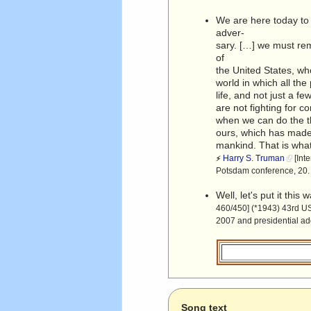
We are here today to r
adver-
sary. […] we must rem
of
the United States, wh
world in which all the
life, and not just a f
are not fighting for 
when we can do the th
ours, which has made 
mankind. That is wha
Harry S. Truman
[Int
⚡
Potsdam conference, 20.
Well, let's put it this 
460/450] (*1943) 43rd US
2007 and presidential ad
Song text