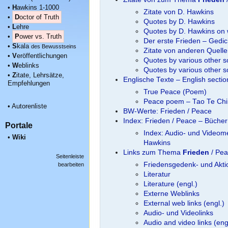
•
H
awkins 1-1000
Zitate von D. Hawkins
•
D
octor of Truth
Quotes by D. Hawkins
•
L
ehre
Quotes by D. Hawkins on w
•
P
ower vs. Truth
Der erste Frieden – Gedic
•
S
kala
des Bewusstseins
Zitate von anderen Quell
•
V
eröffentlichungen
Quotes by various other 
•
W
eblinks
Quotes by various other 
•
Z
itate, Lehrsätze,
Englische Texte – English secti
Empfehlungen
True Peace (Poem)
Peace poem – Tao Te Ch
•
Autorenliste
BW-Werte: Frieden / Peace
Index: Frieden / Peace – Büche
Portale
Index: Audio- und Videome
•
Wiki
Hawkins
Links zum Thema
Frieden
/ Pe
Seitenleiste
Friedensgedenk- und Akti
bearbeiten
Literatur
Literature (engl.)
Externe Weblinks
External web links (engl.)
Audio- und Videolinks
Audio and video links (eng