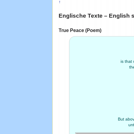
↑
Englische Texte – English 
True Peace (Poem)
is that
th
But abov
unt