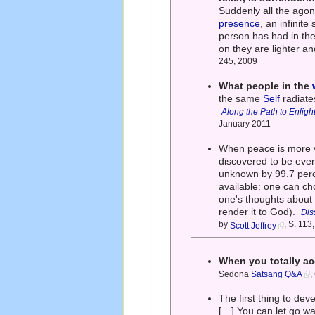
Suddenly all the agon
presence
, an infinit
person has had in the
on they are lighter an
245, 2009
What people in the
the same
Self
radiates
Along the Path to Enlig
January 2011
When peace is more va
discovered to be ever
unknown by 99.7 perc
available: one can ch
one's thoughts about it
render it to God).
Dis
by
, S. 11
Scott Jeffrey
When you totally a
Sedona
Satsang Q&A
,
The first thing to de
[…] You can let go wa