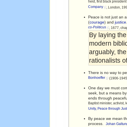
heid, first black presiden
Company
, London, 19
Peace is not just an
(
courage
) and
justice
co-Politicus
, 1677, cha
By laying th
modern biblic
arguably, th
rationalists 
There is no way to pe
Bonhoeffer
(1906-1945)
One day we must come
seek, but a means by
ends through peacef
Baptist minister, activist
Unity, Peace through Jus
By peace we mean the 
process.
Johan Galtun