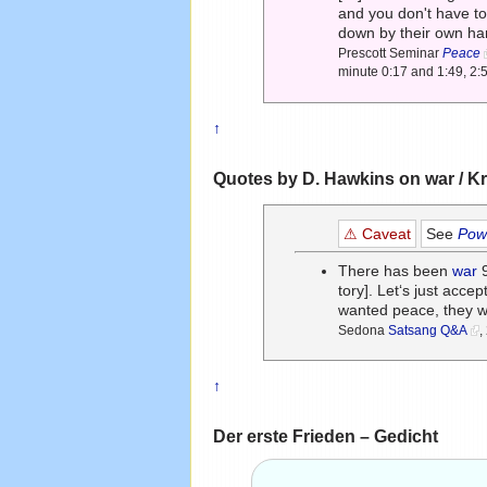
and you don't have to
down by their own ha
Prescott Seminar
Peace
minute 0:17 and 1:49, 2
↑
Quotes by D. Hawkins on war / Kr
⚠ Caveat
See
Powe
There has been
war
9
tory]. Let‘s just accep
wanted peace, they 
Sedona
Satsang Q&A
,
↑
Der erste Frieden – Gedicht