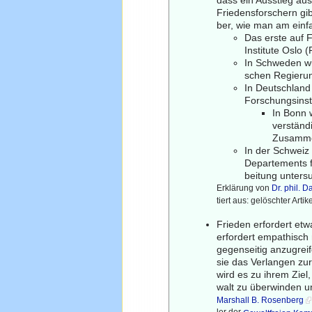
Friedensforschern gib
ber, wie man am einf
Das erste auf 
Institute Oslo
In Schweden wu
schen Regierun
In Deutschland
Forschungsinst
In Bonn 
verständ
Zusamme
In der Schweiz
Departements f
beitung untersu
Erklärung von
Dr. phil. 
tiert aus: gelöschter Art
Frieden erfordert et
erfordert empathisch
gegenseitig anzugrei
sie das Verlangen zur
wird es zu ihrem Ziel
walt zu überwinden u
Marshall B. Rosenberg