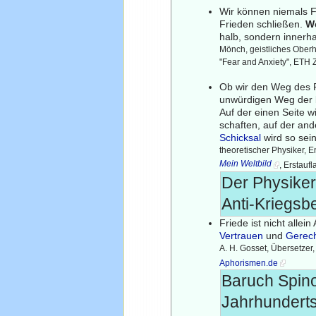
Wir können niemals Fr
Frieden schließen.
W
halb, sondern innerha
Mönch, geistliches Oberh
"Fear and Anxiety", ETH 
Ob wir den Weg des Fr
unwürdigen Weg der 
Auf der einen Seite w
schaften, auf der and
Schicksal
wird so sein
theoretischer Physiker, E
Mein Weltbild
, Erstauf
Der Physiker
Anti-Kriegs
Friede ist nicht alle
Vertrauen
und
Gerech
A. H. Gosset, Übersetzer
Aphorismen.de
Baruch Spino
Jahrhunderts