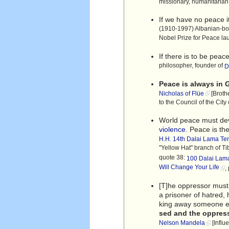
missionary, humanitarian,
If we have no peace i
(1910-1997) Albanian-born
Nobel Prize for Peace lau
If there is to be pea
philosopher, founder of
D
Peace is always in
Nicholas of Flüe
[Brothe
to the Council of the City
World peace must dev
violence
. Peace is t
H.H. 14th Dalai Lama
Te
"Yellow Hat" branch of 
quote 38:
100 Dalai Lam
Will Change Your Life
,
[T]he oppressor mus
a prisoner of hatred, 
king away someone el
sed and the oppress
Nelson Mandela
[Influ