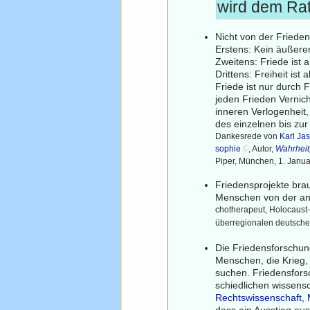
wird dem Rat
Nicht von der Frieden
Erstens: Kein äußere
Zweitens: Friede ist a
Drittens: Freiheit ist a
Friede ist nur durch 
jeden Frieden Vernich
inneren Verlogenheit
des einzelnen bis zur
Dankesrede von
Karl Ja
sophie
, Autor,
Wahrheit,
Piper, München, 1. Janu
Friedensprojekte bra
Menschen von der an
chotherapeut, Holocaust- u
überregionalen deutsch
Die Friedensforschun
Menschen, die Krieg, 
suchen. Friedensfor
schiedlichen wissensc
Rechtswissenschaft
,
dass ein Ausstieg aus