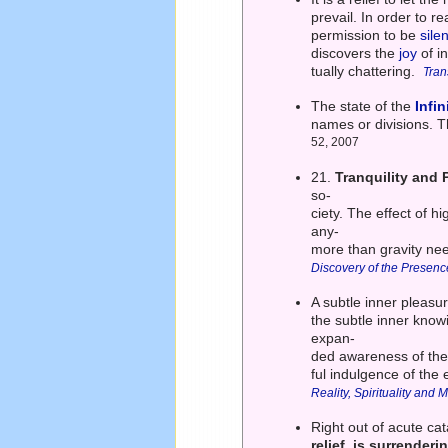
prevail. In order to 
permission to be
silen
discovers the
joy
of i
tually chattering.
Tran
The state of the
Infin
names or divisions. 
52, 2007
21.
Tranquility and 
so-
ciety. The effect of 
any-
more than gravity need
Discovery of the Presenc
A subtle inner pleas
the subtle inner know
expan-
ded awareness of th
ful indulgence of the
Reality, Spirituality and
Right out of acute c
relief, is surrender