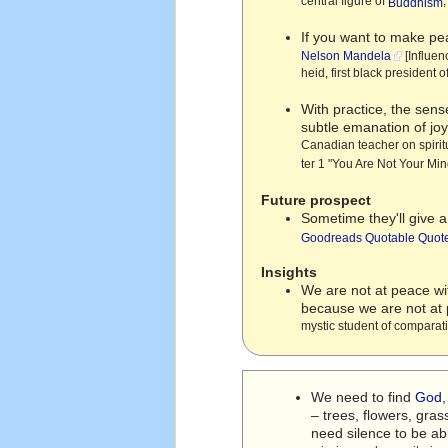
central figure of
,
Buddhism
If you want to make pe
Nelson Mandela
[Influen
heid, first black president 
With practice, the sens
subtle emanation of joy
Canadian teacher on spiritu
ter 1 "You Are Not Your Min
Future prospect
Sometime they'll give 
Goodreads Quotable Quot
Insights
We are not at peace wi
because we are not at
mystic student of comparative
We need to find
God
– trees, flowers, gra
need silence to be ab