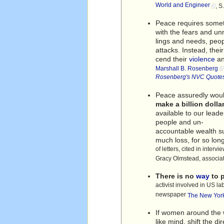
World and Engineer
, S
Peace requires someth
with the fears and un
lings and needs, peop
attacks. Instead, the
cend their
violence
an
Marshall B. Rosenberg
Rosenberg's NVC Quote
Peace assuredly woul
make a billion doll
available to our lead
people and un-
accountable wealth su
much loss, for so long
of letters, cited in intervi
Gracy Olmstead, associat
There is no
way
to p
activist involved in US la
newspaper
The New Yor
If women around the w
like mind, shift the di