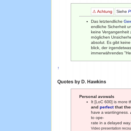
⚠ Achtung
Siehe
P
Das letztendliche
Gew
endliche Sicherheit u
keine Vergangenheit
möglichen Unsicherh
absolut. Es gibt kei
blick, der irgendetw
immerwährendes "He
↑
Quotes by D. Hawkins
Personal avowals
It [LoC 600] is more t
and
perfect
that the
have a wantingness.
to ope-
rate in a delayed way.
Video presentation recou