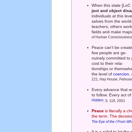
When this state [LoC
ject and object dis
individuals at this le
selves from the world
teachers; others work
fields and make major
of Human Consciousness"
Peace can't be created
few people are ge-
nuinely committed to p
cost to their rela-
tionships or themsel
the level of
coercion
,
221, Hay House, Februa
Every advance that w
to follow. Every act o
Hidden
, S. 118, 2001
Peace
is literally a 
the term. The decision
The Eye of the I From Wh
It is a relief to let 