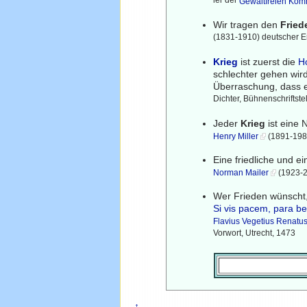
ler der
Gewaltfreien Kom
Wir tragen den
Fried
(1831-1910) deutscher Er
Krieg
ist zuerst die
H
schlechter gehen wir
Überraschung, dass e
Dichter, Bühnenschriftstell
Jeder
Krieg
ist eine 
Henry Miller
(1891-1980
Eine friedliche und e
Norman Mailer
(1923-20
Wer Frieden wünscht,
Si vis pacem, para b
Flavius Vegetius Renatu
Vorwort, Utrecht, 1473
↑