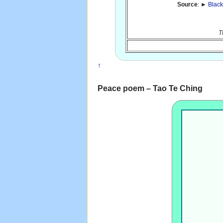
Source
: ►
Black
T
↑
Peace poem – Tao Te Ching