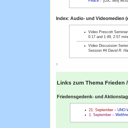
Peace
[LoC 565] lectu
Index: Audio- und Videomedien (
Video Prescott Semina
0:17 and 1:49, 2:57 min
Video Discussion Seri
Session #4
David R. Ha
↑
Links zum Thema
Frieden
/
Friedensgedenk- und Aktionstag
21. September –
UNO-W
1. September –
Weltfri