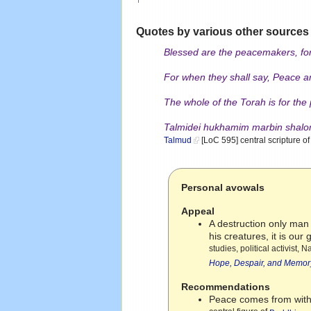
Quotes by various other sources
Blessed are the peacemakers, for
For when they shall say, Peace 
The whole of the Torah is for th
Talmidei hukhamim marbin shal
Talmud
[LoC 595] central scripture 
Personal avowals
Appeal
A destruction only man
his creatures, it is our 
studies, political activist,
Hope, Despair, and Memor
Recommendations
Peace comes from withi