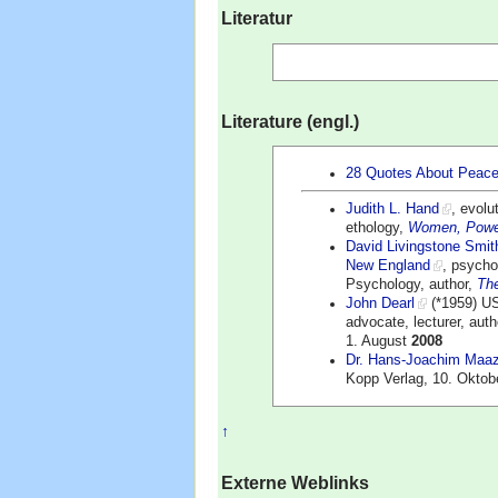
Literatur
Literature (engl.)
28 Quotes About Peace T
Judith L. Hand
, evolu
ethology,
Women, Power
David Livingstone Smit
New England
, psycho
Psychology, author,
Th
John Dearl
(*1959) US
advocate, lecturer, aut
1. August
2008
Dr. Hans-Joachim Maa
Kopp Verlag, 10. Okto
↑
Externe Weblinks