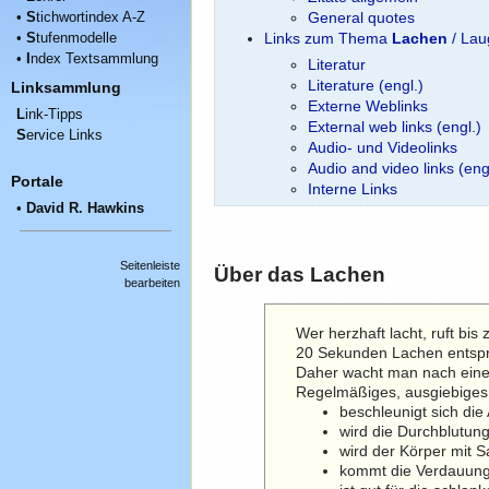
•
S
tichwortindex A-Z
General quotes
•
S
tufenmodelle
Links zum Thema
Lachen
/ Lau
•
I
ndex Textsammlung
Literatur
Literature (engl.)
Linksammlung
Externe Weblinks
L
ink-Tipps
External web links (engl.)
S
ervice Links
Audio- und Videolinks
Audio and video links (eng
Portale
Interne Links
•
David R. Hawkins
Seitenleiste
Über das Lachen
bearbeiten
Wer herzhaft lacht, ruft bi
20 Sekunden Lachen entspre
Daher wacht man nach einem
Regelmäßiges, ausgiebige
beschleunigt sich die
wird die Durchblutun
wird der Körper mit S
kommt die Verdauung