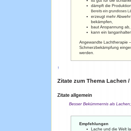
ist gut für die schlank
dämpft die Produktio
Bereits ein grundloses L
erzeugt mehr Abwehrst
bekämpfen,
baut Anspannung ab,
kann ein langanhalte
Angewandte Lachtherapie – 
Schmerzbekämpfung eingese
werden.
↑
Zitate zum Thema
Lachen
/
Zitate allgemein
Besser Bekümmernis als Lachen; 
Empfehlungen
Lache und die Welt lac