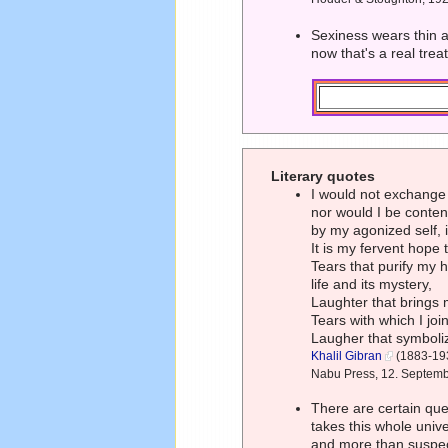
Sexiness wears thin a
now that's a real trea
Literary quotes
I would not exchange 
nor would I be conten
by my agonized self, 
It is my fervent hope 
Tears that purify my 
life and its mystery,
Laughter that brings 
Tears with which I jo
Laugher that symboliz
Khalil Gibran
(1883-193
Nabu Press, 12. Septem
There are certain que
takes this whole unive
and more than suspect