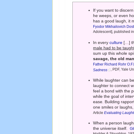
If you want to discer
he weeps, or even how
has a good laugh, it
Fyodor Mikhailovich Dos
Adolescent], published in
In every
culture
[…] t
male had to be taug
sum up this whole spiri
savage, the old man
Father Richard Rohr O.F
, PDF, Yale Un
Sadness
While laughter can be
laughter to connect w
feel a bond with the
while the goal of inte
ease. Building rappor
one smiles or laughs,
Article
Evaluating Laught
When a person laughs,
the universe itself.
Gi
Hodder & Stoughton, 1925