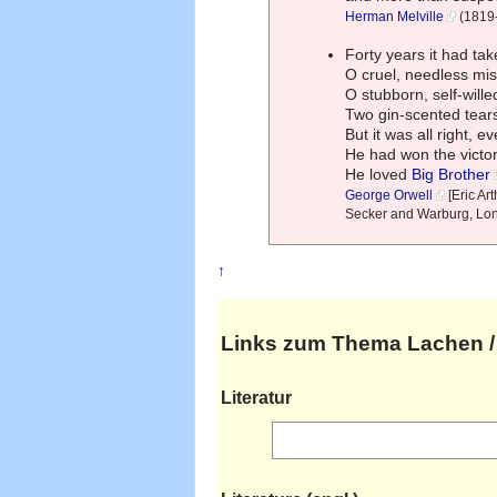
Herman Melville
(1819-
Forty years it had ta
O cruel, needless mi
O stubborn, self-wille
Two gin-scented tears
But it was all right, e
He had won the victor
He loved
Big Brother
George Orwell
[Eric Art
Secker and Warburg, Lon
↑
Links zum Thema
Lachen
/
Literatur