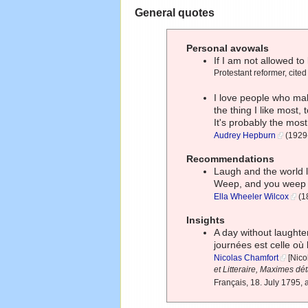
General quotes
Personal avowals
If I am not allowed to
Protestant reformer, cited
I love people who mak
the thing I like most, t
It's probably the most
Audrey Hepburn
(1929-
Recommendations
Laugh and the world 
Weep, and you weep 
Ella Wheeler Wilcox
(1
Insights
A day without laughter
journées est celle où l
Nicolas Chamfort
[Nico
et Litteraire, Maximes d
Français, 18. July 1795, 