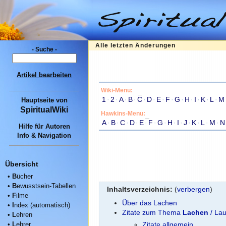
Alle letzten Änderungen
- Suche -
Artikel bearbeiten
Wiki-Menu:
1
·
2
·
A
·
B
·
C
·
D
·
E
·
F
·
G
·
H
·
I
·
K
·
L
·
M
Hauptseite
von
SpiritualWiki
Hawkins-Menu:
A
·
B
·
C
·
D
·
E
·
F
·
G
·
H
·
I
·
J
·
K
·
L
·
M
·
N
Hilfe für Autoren
Info & Navigation
Übersicht
•
B
ücher
•
B
ewusstsein-Tabellen
Inhaltsverzeichnis:
(
verbergen
)
•
F
ilme
Über das Lachen
•
I
ndex (automatisch)
Zitate zum Thema
Lachen
/ Lau
•
L
ehren
•
L
ehrer
Zitate allgemein