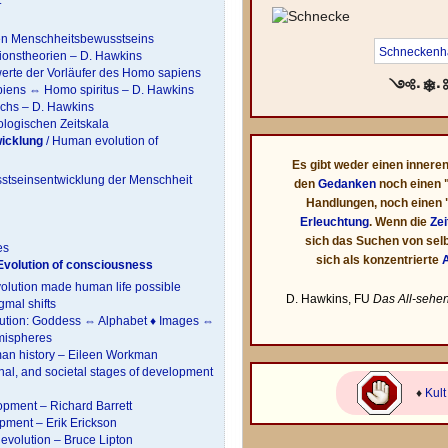
en Menschheitsbewusstseins
Schneckenh
ionstheorien – D. Hawkins
erte der Vorläufer des Homo sapiens
༺·❄
iens ⇔ Homo spiritus – D. Hawkins
ichs – D. Hawkins
ologischen Zeitskala
icklung
/ Human evolution of
Es gibt weder einen innere
sstseinsentwicklung der Menschheit
den
Gedanken
noch einen 
Handlungen, noch einen
Erleuchtung
. Wenn die
Zei
sich das Suchen von selb
es
sich als konzentrierte
Evolution of consciousness
volution made human life possible
D. Hawkins
,
FU
Das All-sehe
gmal shifts
olution: Goddess ⇔ Alphabet ♦ Images ⇔
emispheres
man history – Eileen Workman
nal, and societal stages of development
♦
Kult
opment – Richard Barrett
pment – Erik Erickson
volution – Bruce Lipton