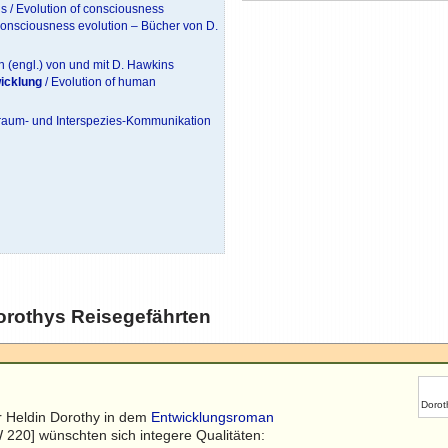
 / Evolution of consciousness
Consciousness evolution – Bücher von D.
 (engl.) von und mit D. Hawkins
icklung
/ Evolution of human
traum- und Interspezies-Kommunikation
rothys Reisegefährten
Dorot
r Heldin Dorothy in dem
Entwicklungsroman
220] wünschten sich integere Qualitäten: