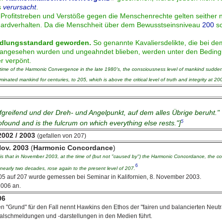
s
verursacht
.
, Profitstreben und Verstöße gegen die Menschenrechte gelten seither n
ardverhalten. Da die Menschheit über dem Bewusstseinsniveau
200
sc
dlungsstandard geworden.
So genannte Kavaliersdelikte, die bei d
angesehen wurden und ungeahndet blieben, werden unter den Bedingu
r verpönt.
 time of the Harmonic Convergence in the late 1980's, the consciousness level of mankind suddenl
inated mankind for centuries, to 205, which is above the critical level of truth and integrity at 20
iefgreifend und der Dreh- und Angelpunkt, auf dem alles Übrige beruht."
5
rofound and is the fulcrum on which everything else rests."]
002 / 2003
(gefallen von 207)
Nov. 2003
(
Harmonic Concordance
)
e is that in November 2003, at the time of (but not "caused by") the Harmonic Concordance, the c
6
r nearly two decades, rose again to the present level of 207.
05 auf 207 wurde gemessen bei Seminar in Kalifornien, 8. November 2003.
2006 an.
06
 "Grund" für den Fall nennt Hawkins den Ethos der "fairen und balancierten Neutrali
Falschmeldungen und -darstellungen in den Medien führt.