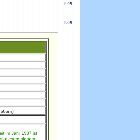
[Edit]
[Edit]
2
n 50ern)
t im Jahr 1987 ist
on diesem planeta-