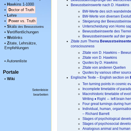
•
H
awkins 1-1000
Bewusstseinswerte nach D. Hawkins
•
D
octor of Truth
BW-Werte des sich wandelnd
•
L
ehre
BW-Werte von diversen Evolut
•
P
ower vs. Truth
Steigerung der Bewusstseinsw
•
S
kala
Unterscheidung von Homo sap
des Bewusstseins
Bewusstseinswerte des Tierre
•
V
eröffentlichungen
Bewusstseinswerte auf der ge
•
W
eblinks
Zitate zum Thema
Bewusstseinsentw
•
Z
itate, Lehrsätze,
consciousness
Empfehlungen
Zitate von D. Hawkins – Bewu
Zitate von D. Hawkins
•
Autorenliste
Quotes by D. Hawkins
Zitate von anderen Quellen
Portale
Quotes by various other sourc
Englische Texte – English section on
•
Wiki
Ten turning points in cosmic e
Incomplete timetable of paradi
Seitenleiste
Macrohistoric timetable of ev
bearbeiten
Writing ♦ Right ⇔ left brain h
Four great turnings during hu
Individual, human, organisatio
– Richard Barrett
Stages of psychological devel
Stages of psychosocial develo
Analogous animal and human e