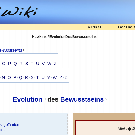
Artikel
Bearbei
Hawkins / EvolutionDesBewusstseins
ewusstseins
)
·
O
·
P
·
Q
·
R
·
S
·
T
·
U
·
V
·
W
·
Z
·
N
·
O
·
P
·
Q
·
R
·
S
·
T
·
U
·
V
·
W
·
Y
·
Z
Evolution
des
Bewusstseins
segefährten
༺·❄
cht
t