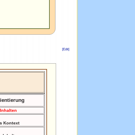
[Edit]
ientierung
n
Inhalten
us Kontext
m