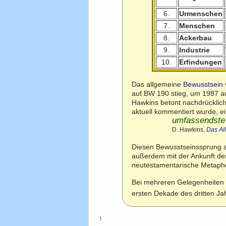
6.
Urmenschen
7.
Menschen
8.
Ackerbau
9.
Industrie
10.
Erfindungen
Das allgemeine
Bewusstsein
auf BW 190 stieg, um 1987 a
Hawkins betont nachdrücklic
aktuell kommentiert wurde, e
umfassendste 
D. Hawkins,
Das Al
Diesen Bewusstseinssprung 
außerdem mit der Ankunft d
neutestamentarische Metaphe
Bei mehreren Gelegenheiten 
ersten Dekade des dritten J
↑