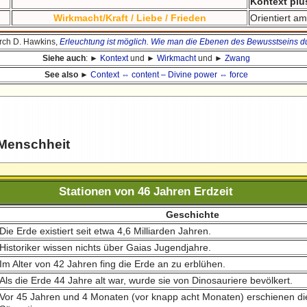
Kontext plu
Wirkmacht/Kraft / Liebe / Frieden
Orientiert a
durch D. Hawkins,
Erleuchtung ist möglich. Wie man die Ebenen des Bewusstseins du
Siehe auch
: ►
Kontext
und ►
Wirkmacht
und ►
Zwang
See also
►
Context ⇔ content – Divine power ⇔ force
Menschheit
Stationen von 46 Jahren Erdzeit
Geschichte
Die Erde existiert seit etwa 4,6 Milliarden Jahren.
Historiker wissen nichts über Gaias Jugendjahre.
Im Alter von 42 Jahren fing die Erde an zu erblühen.
Als die Erde 44 Jahre alt war, wurde sie von Dinosauriere bevölkert.
Vor 45 Jahren und 4 Monaten (vor knapp acht Monaten) erschienen di