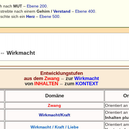
ch nach
MUT
–
Ebene 200
.
strebte nach einem
Gehirn /
Verstand
–
Ebene 400
.
chte sich ein
Herz
–
Ebene 500
.
g ⇔ Wirkmacht
Entwicklungstufen
aus dem
Zwang
zur
Wirkmacht
⇔
von
INHALTEN
zum
KONTEXT
⇔
Domäne
Or
Zwang
Orientiert a
Orientiert an
Wirkmacht/Kraft
Inhalten pl
Orientiert a
Wirkmacht / Kraft / Liebe