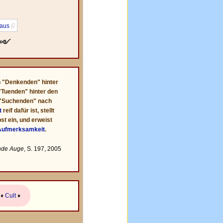
aus
·༻
n "Denkenden" hinter
"Tuenden" hinter den
 "Suchenden" nach
t
reif dafür ist, stellt
st ein, und erweist
Aufmerksamkeit
.
nde Auge
, S. 197, 2005
♦
Cult
♦