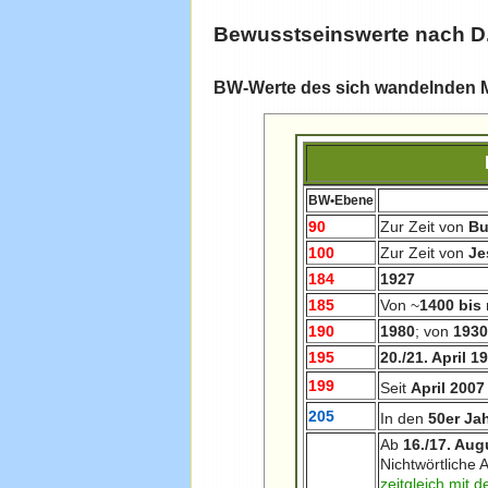
Bewusstseinswerte nach D
BW-Werte des sich wandelnden 
BW•Ebene
90
Zur Zeit von
B
100
Zur Zeit von
Je
184
1927
185
Von ~
1400 bis
190
1980
; von
193
195
20./21. April 1
199
Seit
April 2007
205
In den
50er Ja
Ab
16./17. Aug
Nichtwörtliche
zeitgleich mit 