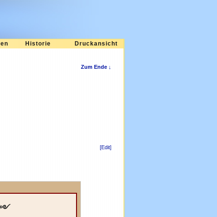
ten
Historie
Druckansicht
Zum Ende ↓
[Edit]
·༻