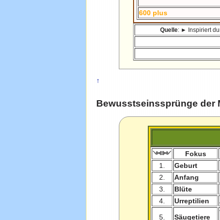
600 plus
Quelle
: ► Inspiriert 
↑
Bewusstseinssprünge der 
Fokus
༺༻
1.
Geburt
2.
Anfang
3.
Blüte
4.
Urreptilien
5.
Säugetiere