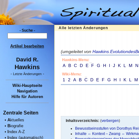
Alle letzten Änderungen
- Suche -
Artikel bearbeiten
(umgeleitet von
Hawkins.EvolutiondesB
David R.
Hawkins-Menu:
A
·
B
·
C
·
D
·
E
·
F
·
G
·
H
·
I
·
J
·
K
·
L
·
M
·
N
Hawkins
-
-
Wiki-Menu:
Letzte Änderungen
1
·
2
·
A
·
B
·
C
·
D
·
E
·
F
·
G
·
H
·
I
·
K
·
L
·
M
Wiki-Hauptseite
Navigation
Hilfe für Autoren
Zentrale Seiten
•
A
ktuelles
Inhaltsverzeichnis:
(
verbergen
)
•
B
iografie
Bewusstseinsstufen von Dorothys Rei
•
I
ndex A-Z
Inhalte ⇔ Kontext – Zwang ⇔ Wirkma
•
I
ndex (automatisch)
Bewusstseinssprünge der Menschhei