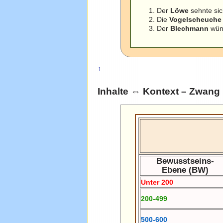
Der
Löwe
sehnte si
Die
Vogelscheuche
Der
Blechmann
wüns
↑
Inhalte ⇔ Kontext – Zwan
Bewusstseins-
Ebene (BW)
Unter 200
200-499
500-600