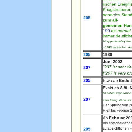
rischen Ereigni
Kriegstreiberei
normales
Stand
205
zum all-
gemeinen Han
190
als
normal
immer deutliche
At approximately the
of 190, which had dom
205
1988
Juni 2002
"207 ist sehr t
207
["207 is very p
205
Etwa ab
Ende 2
Exakt ab
8./9. 
Of critical importanc
207
after being stable fo
Der Sprung von 2
Hielt bis Februar 
Ab
Februar 20
Als entscheidenden
zu absichtlichen 
205