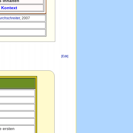
s Inhalten
m
Kontext
rchschreitet
, 2007
[Edit]
e ersten