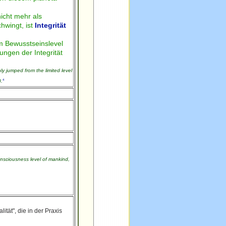
icht mehr als
hwingt, ist
Integrität
em Bewusstseinslevel
ngen der Integrität
y jumped from the limited level
4
0.
onsciousness level of mankind,
tät", die in der Praxis