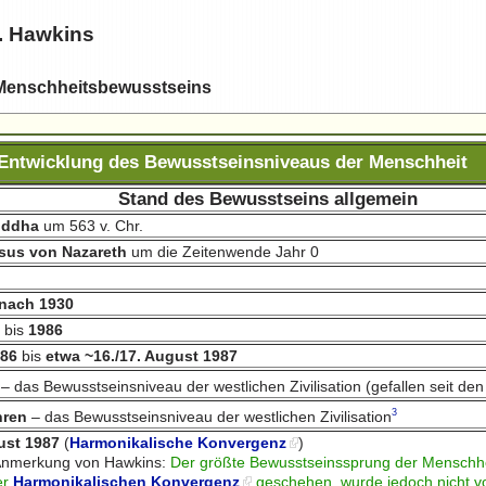
. Hawkins
Menschheitsbewusstseins
Entwicklung des Bewusstseinsniveaus der Menschheit
Stand des Bewusstseins allgemein
uddha
um 563 v. Chr.
sus von Nazareth
um die Zeitenwende Jahr 0
 nach 1930
0
bis
1986
986
bis
etwa ~16./17. August 1987
– das Bewusstseinsniveau der westlichen Zivilisation (gefallen seit de
3
hren
– das Bewusstseinsniveau der westlichen Zivilisation
ust 1987
(
Harmonikalische Konvergenz
)
 Anmerkung von Hawkins:
Der größte Bewusstseinssprung der Menschhei
der
Harmonikalischen Konvergenz
geschehen, wurde jedoch nicht v