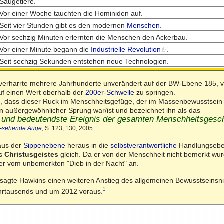
Säugetiere.
Vor einer Woche tauchten die Hominiden auf.
Seit vier Stunden gibt es den modernen
Menschen
.
Vor sechzig Minuten erlernten die Menschen den Ackerbau.
Vor einer Minute begann die
Industrielle Revolution
.
Seit sechzig Sekunden entstehen neue Technologien.
verharrte mehrere Jahrhunderte unverändert auf der BW-Ebene 185, v
uf einen Wert oberhalb der
200er-Schwelle
zu springen.
h, dass dieser Ruck im Menschheitsgefüge, der im Massenbewusstsein w
in außergewöhnlicher Sprung war/ist und bezeichnet ihn als das
und bedeutendste Ereignis der gesamten Menschheitsgesc
l-sehende Auge
, S. 123, 130, 2005
aus der
Sippenebene
heraus in die
selbstverantwortliche
Handlungsebe
es
Christusgeistes
gleich. Da er von der Menschheit nicht bemerkt wurde,
r vom unbemerkten "Dieb in der Nacht" an.
sagte Hawkins einen weiteren Anstieg des allgemeinen Bewusstseinsni
1
ahrtausends und um 2012 voraus.