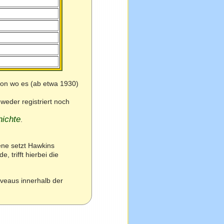
on wo es (ab etwa 1930)
eder registriert noch
hichte
.
ne setzt Hawkins
 trifft hierbei die
veaus innerhalb der