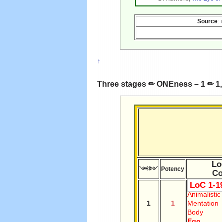
Source
:
↑
Three stages ✏ ONEness – 1 ✏ 1
Lo
༺༻
Potency
Co
LoC 1-1
Animalistic
1
1
Mentation
Body
Ego