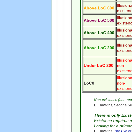
Illusion
Above LoC 600
existen
Illusion
Above LoC 500
existen
Illusion
Above LoC 400
existen
Illusion
Above LoC 200
existen
Illusion
Under LoC 200
non-
existen
Illusion
LoC0
non-
existen
Non-existence (non-real
D. Hawkins, Sedona S
There is only Exis
Existence requires 
Looking for a primar
D. Hawkins,
The Eye of