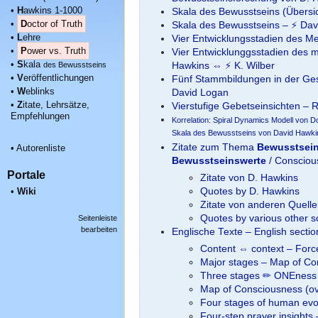
•
H
awkins 1-1000
Skala des Bewusstseins (Übersi
•
D
octor of Truth
Skala des Bewusstseins – ⚡ Dav
•
L
ehre
Vier Entwicklungsstadien des M
•
P
ower vs. Truth
Vier Entwicklunggsstadien des 
•
S
kala
des Bewusstseins
Hawkins ⇔ ⚡ K. Wilber
•
V
eröffentlichungen
Fünf Stammbildungen in der Gese
•
W
eblinks
David Logan
•
Z
itate, Lehrsätze,
Vierstufige Gebetseinsichten – 
Empfehlungen
Korrelation: Spiral Dynamics Modell von
Skala des Bewusstseins von David Hawki
Zitate zum Thema
Bewusstsei
•
Autorenliste
Bewusstseinswerte
/ Consciou
Portale
Zitate von D. Hawkins
•
Wiki
Quotes by D. Hawkins
Zitate von anderen Quell
Quotes by various other 
Seitenleiste
bearbeiten
Englische Texte – English secti
Content ⇔ context – Forc
Major stages – Map of C
Three stages ✏ ONEness 
Map of Consciousness (ov
Four stages of human evo
Four-step prayer insights