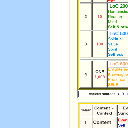
LoC 200
Humanisti
2
10
Reason
Mind
Self & oth
LoC 500
Spiritual
3
100
Value
Spirit
Selfless
LoC 600
Enlightene
ONE
4
Knowingne
1,000
Presence
SELF
Various sources
: ►
D. 
Content ↔
Ev
༺༻
Context
Surr
Even
Content
1.
Self