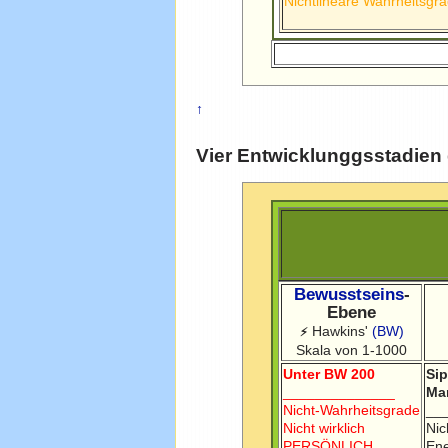
Nichtlineare
Wahrheitsgra
↑
Vier Entwicklunggsstadien
Bewusstseins
-
Ebene
Hawkins'
(BW)
⚡
Skala von 1-1000
Unter BW 200
Si
______________
Ma
Nicht-Wahrheitsgrade
__
Nicht wirklich
Nic
PERSÖNLICH
Ene