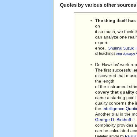
Quotes by various other source
The thing itself has
on
it so much, we think th
can analyze one reali
experi-
ence.
Shunryu Suzuki 
of teachings
Not Always S
Dr. Hawkins' work rep
The first successful 
discovered that music
the length
of the instrument str
covery that quality
came a starting point
quality concerns the i
the
Intelligence Quoti
Another trial in the 
George D. Birkhoff
.
complexity provides a
can be calculated acc
Deleted article by
Paul Ha