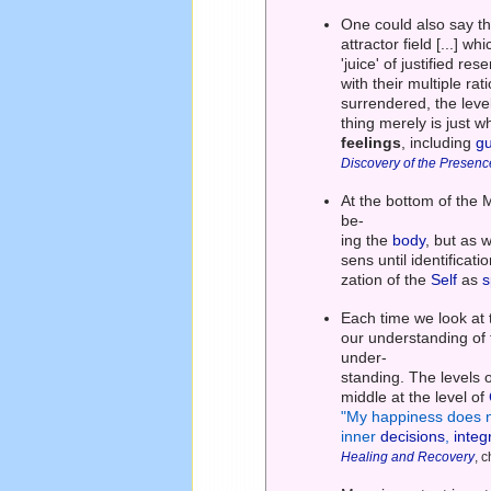
One could also say th
attractor field [...] w
'juice' of justified 
with their multiple r
surrendered, the leve
thing merely is just 
feelings
, including
gu
Discovery of the Presenc
At the bottom of the M
be-
ing the
body
, but as 
sens until identificati
zation of the
Self
as
s
Each time we look at
our understanding of
under-
standing. The levels o
middle at the level of
"My happiness does n
inner
decisions
,
integr
Healing and Recovery
, 