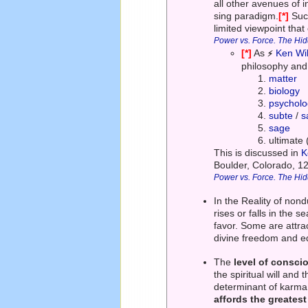
all other avenues of 
sing paradigm.
[*]
Such
limited viewpoint tha
Power vs. Force. The Hi
[*]
As
Ken Wi
⚡
philosophy and 
matter
biology
psychol
subte
/
s
sage
ultimate
This is discussed in
K
Boulder, Colorado, 1
Power vs. Force. The Hi
In the Reality of nondu
rises or falls in the 
favor. Some are attrac
divine freedom and eq
The
level of consc
the spiritual will and
determinant of karm
affords the greatest