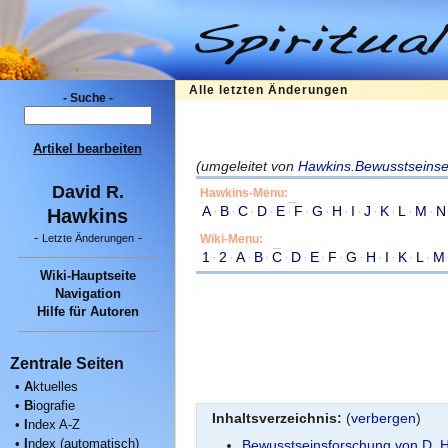
Alle letzten Änderungen
- Suche -
Artikel bearbeiten
(umgeleitet von
Hawkins.Bewusstseins
David R.
Hawkins-Menu:
A
·
B
·
C
·
D
·
E
·
F
·
G
·
H
·
I
·
J
·
K
·
L
·
M
·
N
Hawkins
-
-
Wiki-Menu:
Letzte Änderungen
1
·
2
·
A
·
B
·
C
·
D
·
E
·
F
·
G
·
H
·
I
·
K
·
L
·
M
Wiki-Hauptseite
Navigation
Hilfe für Autoren
Zentrale Seiten
•
A
ktuelles
•
B
iografie
Inhaltsverzeichnis:
(
verbergen
)
•
I
ndex A-Z
•
I
ndex (automatisch)
Bewusstseinsforschung von D. 