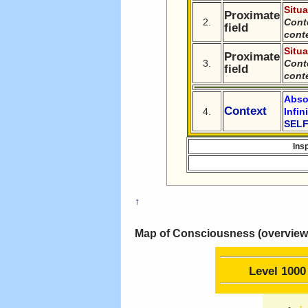
Situa
Proximate
2.
Cont
field
cont
Situa
Proximate
3.
Cont
field
cont
Abso
Context
4.
Infin
SEL
Ins
↑
Map of Consciousness (overview)
Level 1000