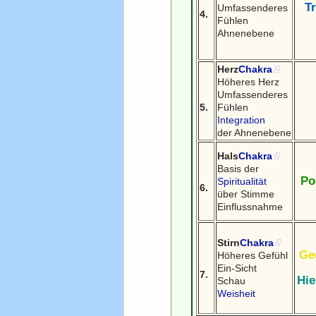
Tr
Umfassenderes
4.
Fühlen
Ahnenebene
Herz
Chakra
Höheres Herz
Umfassenderes
5.
Fühlen
Integration
der Ahnenebene
Hals
Chakra
Basis der
Po
Spiritualität
6.
über Stimme
Einflussnahme
Stirn
Chakra
Ge
Höheres Gefühl
Ein-Sicht
7.
Hie
Schau
Weisheit