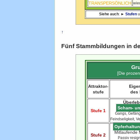
TRANSPERSÖNLICH
wie
Siehe auch
: ►
Stufen
u
↑
Fünf Stammbildungen in de
Gru
[Die prozen
Attraktor-
Eige
stufe
des
Überle
Scham- un
Stufe 1
Gangs, Gefäng
Feindseligkeit, Ve
Opferhaltun
Mitlaufende
Stufe 2
Passiv resign