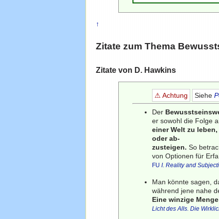
↑
Zitate zum Thema
Bewusst
Zitate von D. Hawkins
⚠ Achtung
Siehe
P
Der
Bewusstseinswe
er sowohl die Folge 
einer Welt zu leben
oder ab-
zusteigen.
So betrach
von Optionen für Erf
FU
I. Reality and Subjecti
Man könnte sagen, das
während jene nahe der 
Eine winzige Menge 
Licht des Alls. Die Wirkli