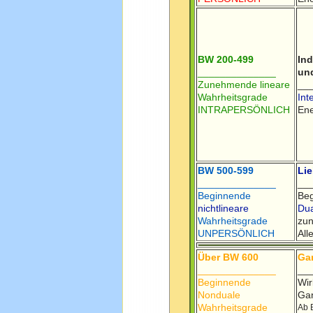
BW 200-499
Ind
______________
un
Zunehmende lineare
__
Wahrheitsgrade
Int
INTRAPERSÖNLICH
Ene
BW 500-599
Li
______________
__
Beginnende
Beg
nichtlineare
Dua
Wahrheitsgrade
zu
UNPERSÖNLICH
All
Über BW 600
Ga
______________
__
Beginnende
Wir
Nonduale
Ga
Wahrheitsgrade
Ab 