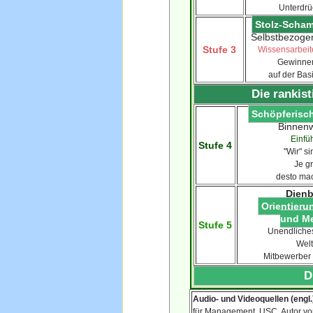
Unterdrü
Stolz-Scham
Selbstbezogen
Stufe 3
Wissensarbeit
Gewinnen
auf der Bas
Die rankis
Schöpferisc
Binnenw
Einfü
Stufe 4
"Wir" si
Je g
desto mac
Dienb
Orientier
und M
Stufe 5
Unendliches
Welt
Mitbewerber
D
Audio- und Videoquellen (engl.
für Management, USC, Autor v