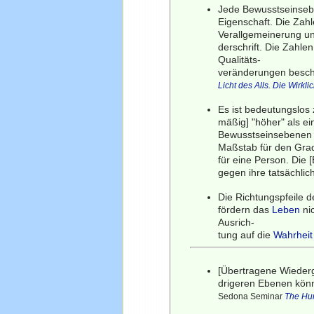
Jede Bewusstseinsebe
Eigenschaft. Die Zahl
Verallgemeinerung un
derschrift. Die Zahle
Qualitäts-
veränderungen besch
Licht des Alls. Die Wirkli
Es ist bedeutungslos
mäßig] "höher" als ei
Bewusstseinsebenen i
Maßstab für den Gra
für eine Person. Die 
gegen ihre tatsächlic
Die Richtungspfeile d
fördern das
Leben
nic
Ausrich-
tung auf die
Wahrheit
[Übertragene Wieder
drigeren Ebenen könn
Sedona Seminar
The Hu