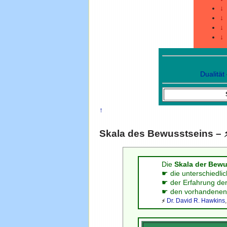
↓
↓
↓
↓
Dualität
↑
Skala des Bewusstseins – 
Die
Skala der Bew
☛ die unterschiedlic
☛ der Erfahrung der
☛ den vorhandenen 
Dr. David R. Hawkins
⚡