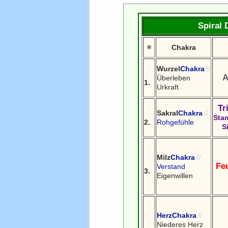
Spiral
Chakra
❄
Wurzel
Chakra
A
Überleben
1.
Urkraft
Tr
Sakral
Chakra
Sta
2.
Rohgefühle
S
Milz
Chakra
Fe
Verstand
3.
Eigenwillen
Herz
Chakra
Niederes Herz