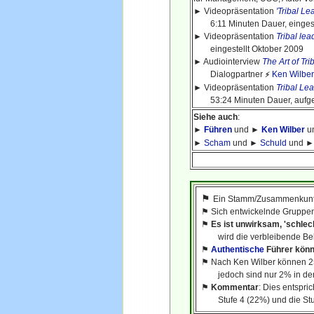
► Videopräsentation
'Tribal L
6:11 Minuten Dauer, eingeste
► Videopräsentation
Tribal le
eingestellt Oktober 2009
► Audiointerview
The Art of Tr
Dialogpartner
Ken Wilber
⚡
► Videopräsentation
Tribal Le
53:24 Minuten Dauer, aufgeze
Siehe auch
:
►
Führen
und ►
Ken Wilber
u
►
Scham
und ►
Schuld
und 
⚑
Ein Stamm/Zusammenkunft 
⚑
Sich entwickelnde Gruppen
⚑
Es ist unwirksam, 'schlec
wird die verbleibende Beleg
⚑
Authentische
Führer könn
⚑
Nach Ken Wilber können 25
jedoch sind nur 2% in der L
⚑
Kommentar
: Dies entspri
Stufe 4 (22%) und die Stufe